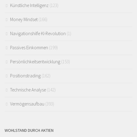
Künstliche Intelligenz
(123)
Money Mindset
(166)
Navigationshilfe KI-Revolution
(1)
Passives Einkommen
(199)
Persönlichkeitsentwicklung
(153)
Positionstrading
(162)
Technische Analyse
(142)
Vermögensaufbau
(393)
WOHLSTAND DURCH AKTIEN