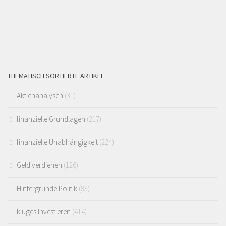
THEMATISCH SORTIERTE ARTIKEL
Aktienanalysen
(31)
finanzielle Grundlagen
(217)
finanzielle Unabhängigkeit
(224)
Geld verdienen
(126)
Hintergründe Politik
(83)
kluges Investieren
(414)