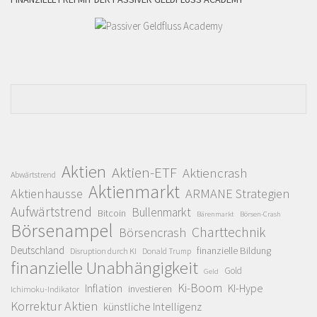
Aktien
Aktien-ETF
Aktiencrash
Abwärtstrend
Aktienmarkt
Aktienhausse
ARMANE Strategien
Aufwärtstrend
Bullenmarkt
Bitcoin
Bärenmarkt
Börsen-Crash
Börsenampel
Charttechnik
Börsencrash
Deutschland
finanzielle Bildung
Disruption durch KI
Donald Trump
finanzielle Unabhängigkeit
Gold
Geld
Ki-Boom
Inflation
KI-Hype
investieren
Ichimoku-Indikator
Korrektur Aktien
künstliche Intelligenz