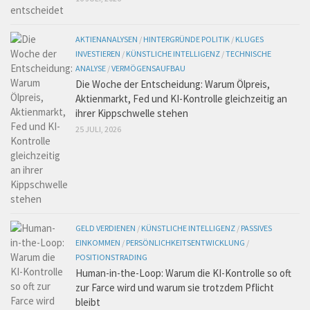
AKTIENANALYSEN
/
HINTERGRÜNDE POLITIK
/
KLUGES
INVESTIEREN
/
KÜNSTLICHE INTELLIGENZ
/
TECHNISCHE
ANALYSE
/
VERMÖGENSAUFBAU
Die Woche der Entscheidung: Warum Ölpreis,
Aktienmarkt, Fed und KI-Kontrolle gleichzeitig an
ihrer Kippschwelle stehen
25 JULI, 2026
GELD VERDIENEN
/
KÜNSTLICHE INTELLIGENZ
/
PASSIVES
EINKOMMEN
/
PERSÖNLICHKEITSENTWICKLUNG
/
POSITIONSTRADING
Human-in-the-Loop: Warum die KI-Kontrolle so oft
zur Farce wird und warum sie trotzdem Pflicht
bleibt