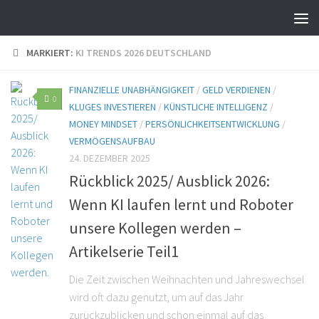
MARKIERT:
KI TRENDS 2026 DEUTSCHLAND
FINANZIELLE UNABHÄNGIGKEIT
/
GELD VERDIENEN
/
0
KLUGES INVESTIEREN
/
KÜNSTLICHE INTELLIGENZ
/
MONEY MINDSET
/
PERSÖNLICHKEITSENTWICKLUNG
/
VERMÖGENSAUFBAU
24. DEZEMBER 2025
Rückblick 2025/ Ausblick 2026:
Wenn KI laufen lernt und Roboter
unsere Kollegen werden –
Artikelserie Teil1
Die Zeit zwischen Weihnachten und Jahreswechsel
wird oft dazu genutzt, um auf das Jahr
zurückzublicken und schon einmal auf das