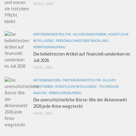
29 JULI, 2026
HINTERGRÜNDE POLITIK
/
KLUGES INVESTIEREN
/
KÜNSTLICHE
INTELLIGENZ
/
PERSÖNLICHKEITSENTWICKLUNG
/
VERMÖGENSAUFBAU
Die beliebtesten Artikel auf finanziell-umdenken im
Juli 2026
3 AUG., 2026
AKTIENANALYSEN
/
HINTERGRÜNDE POLITIK
/
KLUGES
INVESTIEREN
/
KÜNSTLICHE INTELLIGENZ
/
TECHNISCHE
ANALYSE
/
VERMÖGENSAUFBAU
Die unerschütterliche Börse: Wie der Aktienmarkt
2026 jede Krise wegsteckt
4 AUG., 2026