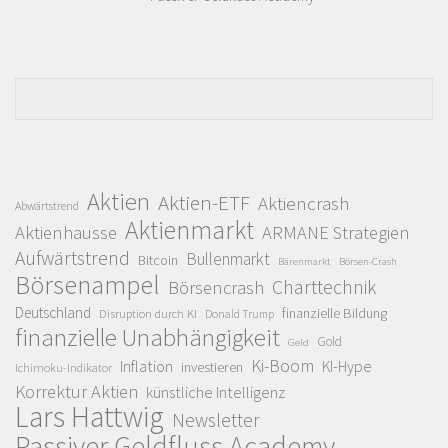
Aktien
Aktien-ETF
Aktiencrash
Abwärtstrend
Aktienmarkt
Aktienhausse
ARMANE Strategien
Aufwärtstrend
Bullenmarkt
Bitcoin
Bärenmarkt
Börsen-Crash
Börsenampel
Charttechnik
Börsencrash
Deutschland
finanzielle Bildung
Disruption durch KI
Donald Trump
finanzielle Unabhängigkeit
Gold
Geld
Ki-Boom
Inflation
KI-Hype
investieren
Ichimoku-Indikator
Korrektur Aktien
künstliche Intelligenz
Lars Hattwig
Newsletter
Passiver Geldfluss Academy