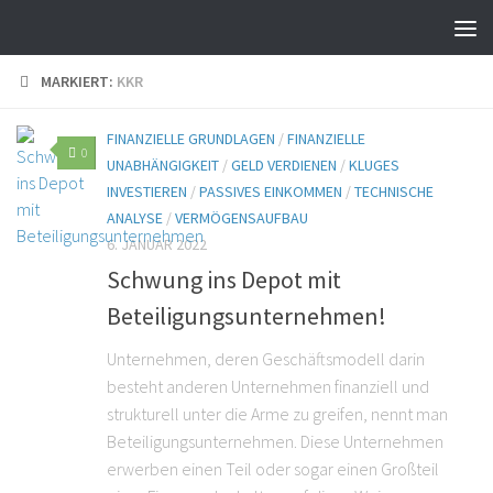
MARKIERT:
KKR
FINANZIELLE GRUNDLAGEN
/
FINANZIELLE
0
UNABHÄNGIGKEIT
/
GELD VERDIENEN
/
KLUGES
INVESTIEREN
/
PASSIVES EINKOMMEN
/
TECHNISCHE
ANALYSE
/
VERMÖGENSAUFBAU
6. JANUAR 2022
Schwung ins Depot mit
Beteiligungsunternehmen!
Unternehmen, deren Geschäftsmodell darin
besteht anderen Unternehmen finanziell und
strukturell unter die Arme zu greifen, nennt man
Beteiligungsunternehmen. Diese Unternehmen
erwerben einen Teil oder sogar einen Großteil