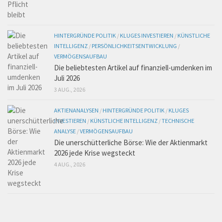
HINTERGRÜNDE POLITIK
/
KLUGES INVESTIEREN
/
KÜNSTLICHE
INTELLIGENZ
/
PERSÖNLICHKEITSENTWICKLUNG
/
VERMÖGENSAUFBAU
Die beliebtesten Artikel auf finanziell-umdenken im
Juli 2026
3 AUG., 2026
AKTIENANALYSEN
/
HINTERGRÜNDE POLITIK
/
KLUGES
INVESTIEREN
/
KÜNSTLICHE INTELLIGENZ
/
TECHNISCHE
ANALYSE
/
VERMÖGENSAUFBAU
Die unerschütterliche Börse: Wie der Aktienmarkt
2026 jede Krise wegsteckt
4 AUG., 2026