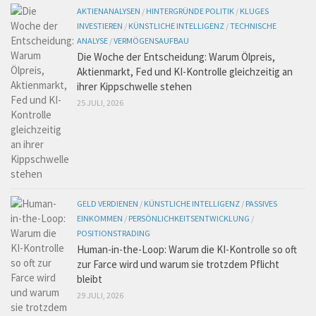
AKTIENANALYSEN
/
HINTERGRÜNDE POLITIK
/
KLUGES
INVESTIEREN
/
KÜNSTLICHE INTELLIGENZ
/
TECHNISCHE
ANALYSE
/
VERMÖGENSAUFBAU
Die Woche der Entscheidung: Warum Ölpreis,
Aktienmarkt, Fed und KI-Kontrolle gleichzeitig an
ihrer Kippschwelle stehen
25 JULI, 2026
GELD VERDIENEN
/
KÜNSTLICHE INTELLIGENZ
/
PASSIVES
EINKOMMEN
/
PERSÖNLICHKEITSENTWICKLUNG
/
POSITIONSTRADING
Human-in-the-Loop: Warum die KI-Kontrolle so oft
zur Farce wird und warum sie trotzdem Pflicht
bleibt
29 JULI, 2026