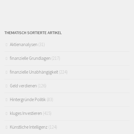
THEMATISCH SORTIERTE ARTIKEL
Aktienanalysen
(31)
finanzielle Grundlagen
(217)
finanzielle Unabhängigkeit
(224)
Geld verdienen
(126)
Hintergründe Politik
(83)
kluges Investieren
(415)
Künstliche Intelligenz
(124)