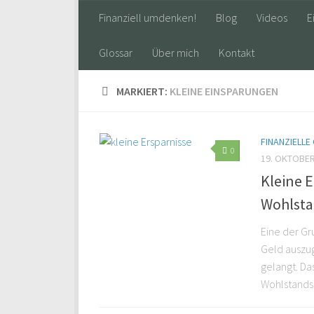
Finanziell umdenken!
Blog
Videos
E
Glossar
Über mich
Kontakt
MARKIERT:
KLEINE EINSPARUNGEN
FINANZIELL
0
19. OKTOBER
Kleine 
Wohlst
Eine der Gr
Geld auszug
gelangt. Da
Wohlstands.