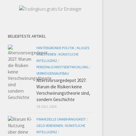
BELIEBTESTE ARTIKEL
HINTERGRÜNDE POLITIK
/
KLUGES
INVESTIEREN
/
KÜNSTLICHE
INTELLIGENZ
/
PERSÖNLICHKEITSENTWICKLUNG
/
VERMÖGENSAUFBAU
Altersvorsorgedepot 2027:
Warum die Risiken keine
Verschwörungstheorie sind,
sondern Geschichte
18 JULI, 2026
FINANZIELLE UNABHÄNGIGKEIT
/
GELD VERDIENEN
/
KÜNSTLICHE
INTELLIGENZ
/