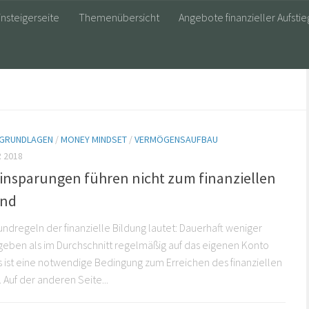
insteigerseite
Themenübersicht
Angebote finanzieller Aufstie
E GRUNDLAGEN
/
MONEY MINDSET
/
VERMÖGENSAUFBAU
 2018
Einsparungen führen nicht zum finanziellen
and
undregeln der finanzielle Bildung lautet: Dauerhaft weniger
eben als im Durchschnitt regelmäßig auf das eigenen Konto
s ist eine notwendige Bedingung zum Erreichen des finanziellen
 Auf der anderen Seite...