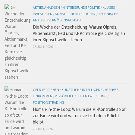
AKTIENANALYSEN
/
HINTERGRÜNDE POLITIK
/
KLUGES
INVESTIEREN
/
KÜNSTLICHE INTELLIGENZ
/
TECHNISCHE
ANALYSE
/
VERMÖGENSAUFBAU
Die Woche der Entscheidung: Warum Ölpreis,
Aktienmarkt, Fed und KI-Kontrolle gleichzeitig an
ihrer Kippschwelle stehen
25 JULI, 2026
GELD VERDIENEN
/
KÜNSTLICHE INTELLIGENZ
/
PASSIVES
EINKOMMEN
/
PERSÖNLICHKEITSENTWICKLUNG
/
POSITIONSTRADING
Human-in-the-Loop: Warum die KI-Kontrolle so oft
zur Farce wird und warum sie trotzdem Pflicht
bleibt
29 JULI, 2026