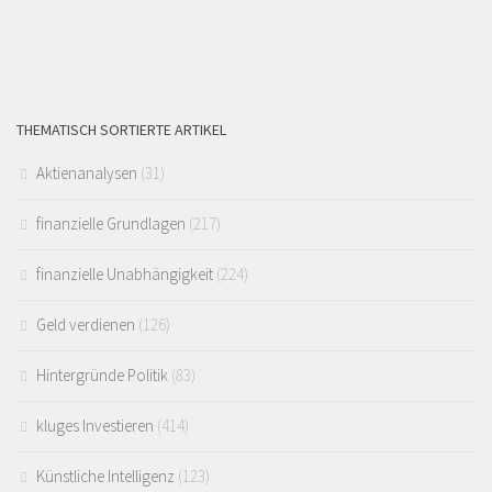
THEMATISCH SORTIERTE ARTIKEL
Aktienanalysen
(31)
finanzielle Grundlagen
(217)
finanzielle Unabhängigkeit
(224)
Geld verdienen
(126)
Hintergründe Politik
(83)
kluges Investieren
(414)
Künstliche Intelligenz
(123)