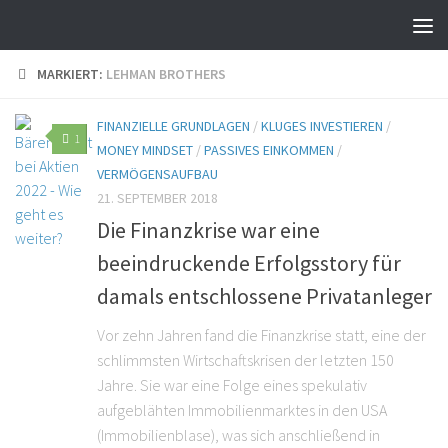
MARKIERT:
LEHMAN BROTHERS
FINANZIELLE GRUNDLAGEN
/
KLUGES INVESTIEREN
/
1
MONEY MINDSET
/
PASSIVES EINKOMMEN
/
VERMÖGENSAUFBAU
21. SEPTEMBER 2018
Die Finanzkrise war eine
beeindruckende Erfolgsstory für
damals entschlossene Privatanleger
Vor zehn Jahren fand die Finanzkrise statt, eine der
schlimmsten Wirtschaftskrisen der letzten 150
Jahre. Sie war eine Folge eines spekulativ
aufgeblähten Immobilienmarktes in den USA
(Immobilienblase), was sich anschließend in