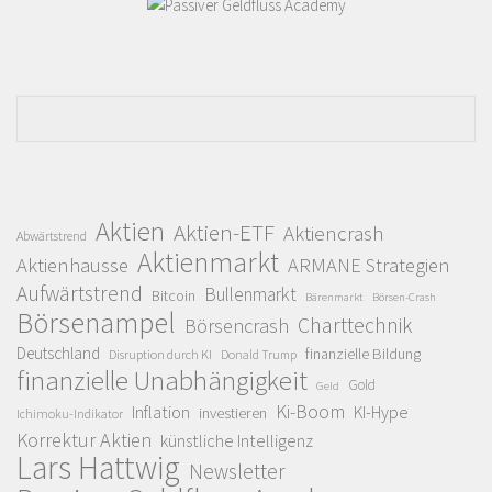
Aktien
Aktien-ETF
Aktiencrash
Abwärtstrend
Aktienmarkt
Aktienhausse
ARMANE Strategien
Aufwärtstrend
Bullenmarkt
Bitcoin
Bärenmarkt
Börsen-Crash
Börsenampel
Charttechnik
Börsencrash
Deutschland
finanzielle Bildung
Disruption durch KI
Donald Trump
finanzielle Unabhängigkeit
Gold
Geld
Ki-Boom
Inflation
KI-Hype
investieren
Ichimoku-Indikator
Korrektur Aktien
künstliche Intelligenz
Lars Hattwig
Newsletter