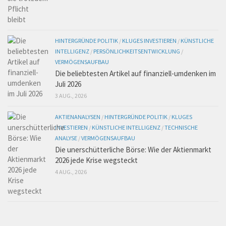
HINTERGRÜNDE POLITIK
/
KLUGES INVESTIEREN
/
KÜNSTLICHE
INTELLIGENZ
/
PERSÖNLICHKEITSENTWICKLUNG
/
VERMÖGENSAUFBAU
Die beliebtesten Artikel auf finanziell-umdenken im
Juli 2026
3 AUG., 2026
AKTIENANALYSEN
/
HINTERGRÜNDE POLITIK
/
KLUGES
INVESTIEREN
/
KÜNSTLICHE INTELLIGENZ
/
TECHNISCHE
ANALYSE
/
VERMÖGENSAUFBAU
Die unerschütterliche Börse: Wie der Aktienmarkt
2026 jede Krise wegsteckt
4 AUG., 2026