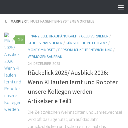
MARKIERT:
MULTI-AGENTEN-SYSTEME VORTEILE
FINANZIELLE UNABHÄNGIGKEIT
/
GELD VERDIENEN
/
0
KLUGES INVESTIEREN
/
KÜNSTLICHE INTELLIGENZ
/
MONEY MINDSET
/
PERSÖNLICHKEITSENTWICKLUNG
/
VERMÖGENSAUFBAU
24. DEZEMBER 2025
Rückblick 2025/ Ausblick 2026:
Wenn KI laufen lernt und Roboter
unsere Kollegen werden –
Artikelserie Teil1
Die Zeit zwischen Weihnachten und Jahreswechsel
wird oft dazu genutzt, um auf das Jahr
zurückzublicken und schon einmal auf das