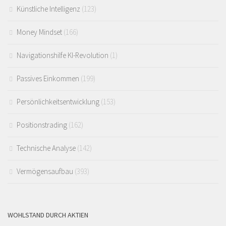
Künstliche Intelligenz
(123)
Money Mindset
(166)
Navigationshilfe KI-Revolution
(1)
Passives Einkommen
(199)
Persönlichkeitsentwicklung
(153)
Positionstrading
(162)
Technische Analyse
(142)
Vermögensaufbau
(393)
WOHLSTAND DURCH AKTIEN