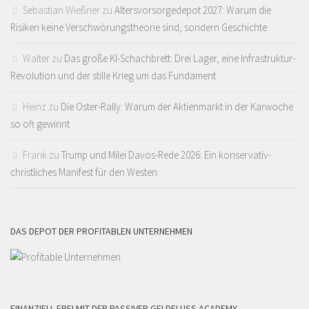
Sebastian Wießner
zu
Altersvorsorgedepot 2027: Warum die
Risiken keine Verschwörungstheorie sind, sondern Geschichte
Walter
zu
Das große KI-Schachbrett: Drei Lager, eine Infrastruktur-
Revolution und der stille Krieg um das Fundament
Heinz
zu
Die Oster-Rally: Warum der Aktienmarkt in der Karwoche
so oft gewinnt
Frank
zu
Trump und Milei Davos-Rede 2026: Ein konservativ-
christliches Manifest für den Westen
DAS DEPOT DER PROFITABLEN UNTERNEHMEN
FINANZIELL FREI MIT DER PASSIVER GELDFLUSS ACADEMY