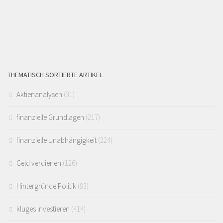
THEMATISCH SORTIERTE ARTIKEL
Aktienanalysen
(31)
finanzielle Grundlagen
(217)
finanzielle Unabhängigkeit
(224)
Geld verdienen
(126)
Hintergründe Politik
(83)
kluges Investieren
(414)