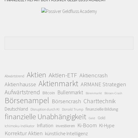
Aktien
Aktien-ETF
Aktiencrash
Abwärtstrend
Aktienmarkt
Aktienhausse
ARMANE Strategien
Aufwärtstrend
Bullenmarkt
Bitcoin
Bärenmarkt
Börsen-Crash
Börsenampel
Charttechnik
Börsencrash
Deutschland
finanzielle Bildung
Disruption durch KI
Donald Trump
finanzielle Unabhängigkeit
Gold
Geld
Ki-Boom
Inflation
KI-Hype
investieren
Ichimoku-Indikator
Korrektur Aktien
künstliche Intelligenz