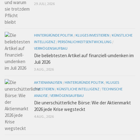
29 JULI, 2026
HINTERGRÜNDE POLITIK
/
KLUGES INVESTIEREN
/
KÜNSTLICHE
INTELLIGENZ
/
PERSÖNLICHKEITSENTWICKLUNG
/
VERMÖGENSAUFBAU
Die beliebtesten Artikel auf finanziell-umdenken im
Juli 2026
3 AUG., 2026
AKTIENANALYSEN
/
HINTERGRÜNDE POLITIK
/
KLUGES
INVESTIEREN
/
KÜNSTLICHE INTELLIGENZ
/
TECHNISCHE
ANALYSE
/
VERMÖGENSAUFBAU
Die unerschütterliche Börse: Wie der Aktienmarkt
2026 jede Krise wegsteckt
4 AUG., 2026