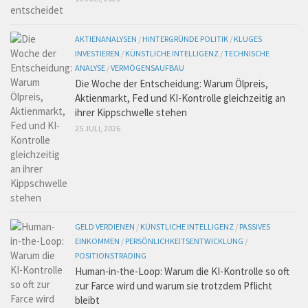
AKTIENANALYSEN
/
HINTERGRÜNDE POLITIK
/
KLUGES
INVESTIEREN
/
KÜNSTLICHE INTELLIGENZ
/
TECHNISCHE
ANALYSE
/
VERMÖGENSAUFBAU
Die Woche der Entscheidung: Warum Ölpreis,
Aktienmarkt, Fed und KI-Kontrolle gleichzeitig an
ihrer Kippschwelle stehen
25 JULI, 2026
GELD VERDIENEN
/
KÜNSTLICHE INTELLIGENZ
/
PASSIVES
EINKOMMEN
/
PERSÖNLICHKEITSENTWICKLUNG
/
POSITIONSTRADING
Human-in-the-Loop: Warum die KI-Kontrolle so oft
zur Farce wird und warum sie trotzdem Pflicht
bleibt