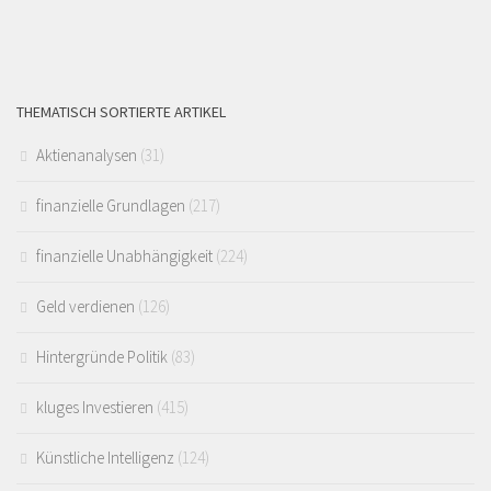
THEMATISCH SORTIERTE ARTIKEL
Aktienanalysen
(31)
finanzielle Grundlagen
(217)
finanzielle Unabhängigkeit
(224)
Geld verdienen
(126)
Hintergründe Politik
(83)
kluges Investieren
(415)
Künstliche Intelligenz
(124)