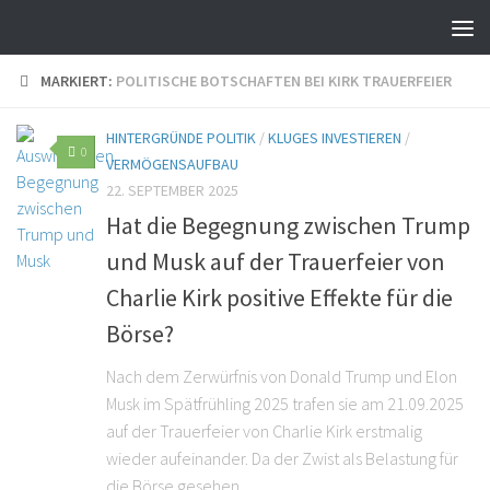
MARKIERT:
POLITISCHE BOTSCHAFTEN BEI KIRK TRAUERFEIER
HINTERGRÜNDE POLITIK
/
KLUGES INVESTIEREN
/
0
VERMÖGENSAUFBAU
22. SEPTEMBER 2025
Hat die Begegnung zwischen Trump
und Musk auf der Trauerfeier von
Charlie Kirk positive Effekte für die
Börse?
Nach dem Zerwürfnis von Donald Trump und Elon
Musk im Spätfrühling 2025 trafen sie am 21.09.2025
auf der Trauerfeier von Charlie Kirk erstmalig
wieder aufeinander. Da der Zwist als Belastung für
die Börse gesehen...