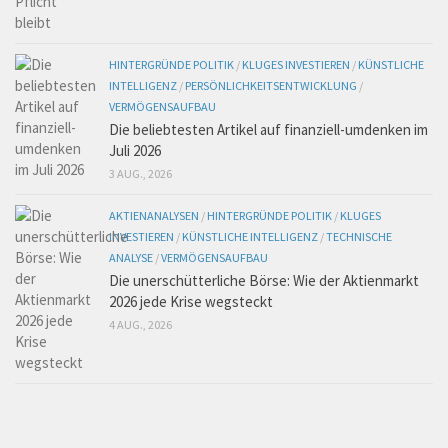
HINTERGRÜNDE POLITIK
/
KLUGES INVESTIEREN
/
KÜNSTLICHE
INTELLIGENZ
/
PERSÖNLICHKEITSENTWICKLUNG
/
VERMÖGENSAUFBAU
Die beliebtesten Artikel auf finanziell-umdenken im
Juli 2026
3 AUG., 2026
AKTIENANALYSEN
/
HINTERGRÜNDE POLITIK
/
KLUGES
INVESTIEREN
/
KÜNSTLICHE INTELLIGENZ
/
TECHNISCHE
ANALYSE
/
VERMÖGENSAUFBAU
Die unerschütterliche Börse: Wie der Aktienmarkt
2026 jede Krise wegsteckt
4 AUG., 2026