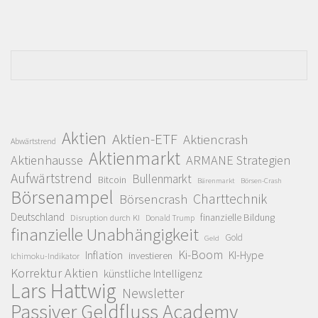
Aktien
Aktien-ETF
Aktiencrash
Abwärtstrend
Aktienmarkt
Aktienhausse
ARMANE Strategien
Aufwärtstrend
Bullenmarkt
Bitcoin
Bärenmarkt
Börsen-Crash
Börsenampel
Charttechnik
Börsencrash
Deutschland
finanzielle Bildung
Disruption durch KI
Donald Trump
finanzielle Unabhängigkeit
Gold
Geld
Ki-Boom
Inflation
KI-Hype
investieren
Ichimoku-Indikator
Korrektur Aktien
künstliche Intelligenz
Lars Hattwig
Newsletter
Passiver Geldfluss Academy