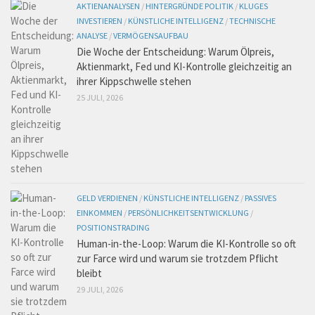
AKTIENANALYSEN
/
HINTERGRÜNDE POLITIK
/
KLUGES
INVESTIEREN
/
KÜNSTLICHE INTELLIGENZ
/
TECHNISCHE
ANALYSE
/
VERMÖGENSAUFBAU
Die Woche der Entscheidung: Warum Ölpreis,
Aktienmarkt, Fed und KI-Kontrolle gleichzeitig an
ihrer Kippschwelle stehen
25 JULI, 2026
GELD VERDIENEN
/
KÜNSTLICHE INTELLIGENZ
/
PASSIVES
EINKOMMEN
/
PERSÖNLICHKEITSENTWICKLUNG
/
POSITIONSTRADING
Human-in-the-Loop: Warum die KI-Kontrolle so oft
zur Farce wird und warum sie trotzdem Pflicht
bleibt
29 JULI, 2026