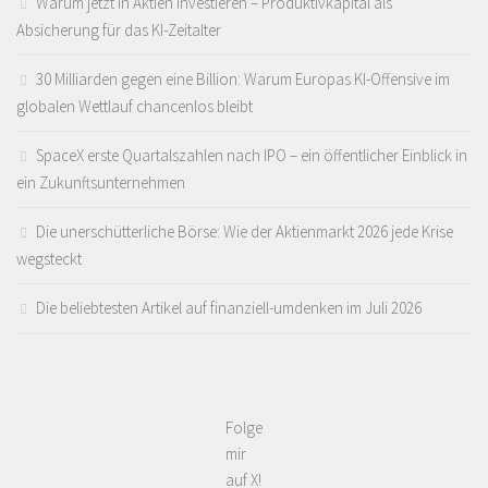
Warum jetzt in Aktien investieren – Produktivkapital als
Absicherung für das KI-Zeitalter
30 Milliarden gegen eine Billion: Warum Europas KI-Offensive im
globalen Wettlauf chancenlos bleibt
SpaceX erste Quartalszahlen nach IPO – ein öffentlicher Einblick in
ein Zukunftsunternehmen
Die unerschütterliche Börse: Wie der Aktienmarkt 2026 jede Krise
wegsteckt
Die beliebtesten Artikel auf finanziell-umdenken im Juli 2026
Folge
mir
auf X!