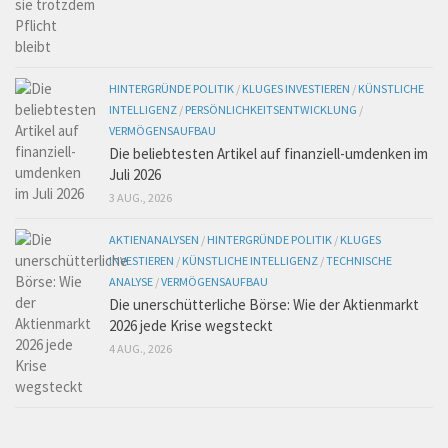
HINTERGRÜNDE POLITIK
/
KLUGES INVESTIEREN
/
KÜNSTLICHE
INTELLIGENZ
/
PERSÖNLICHKEITSENTWICKLUNG
/
VERMÖGENSAUFBAU
Die beliebtesten Artikel auf finanziell-umdenken im
Juli 2026
3 AUG., 2026
AKTIENANALYSEN
/
HINTERGRÜNDE POLITIK
/
KLUGES
INVESTIEREN
/
KÜNSTLICHE INTELLIGENZ
/
TECHNISCHE
ANALYSE
/
VERMÖGENSAUFBAU
Die unerschütterliche Börse: Wie der Aktienmarkt
2026 jede Krise wegsteckt
4 AUG., 2026