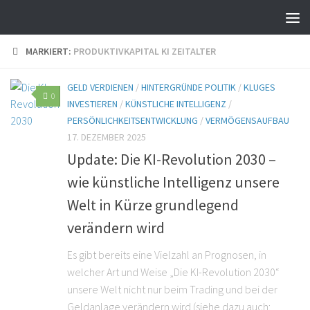
MARKIERT:
PRODUKTIVKAPITAL KI ZEITALTER
GELD VERDIENEN
/
HINTERGRÜNDE POLITIK
/
KLUGES
0
INVESTIEREN
/
KÜNSTLICHE INTELLIGENZ
/
PERSÖNLICHKEITSENTWICKLUNG
/
VERMÖGENSAUFBAU
17. DEZEMBER 2025
Update: Die KI-Revolution 2030 –
wie künstliche Intelligenz unsere
Welt in Kürze grundlegend
verändern wird
Es gibt bereits eine Vielzahl an Prognosen, in
welcher Art und Weise „Die KI-Revolution 2030“
unsere Welt nicht nur beim Trading und bei der
Geldanlage verändern wird (siehe dazu auch: