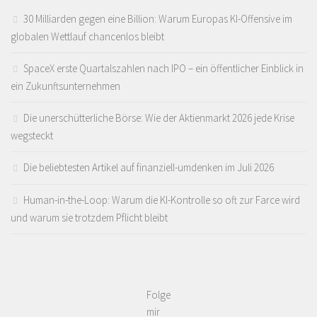
30 Milliarden gegen eine Billion: Warum Europas KI-Offensive im
globalen Wettlauf chancenlos bleibt
SpaceX erste Quartalszahlen nach IPO – ein öffentlicher Einblick in
ein Zukunftsunternehmen
Die unerschütterliche Börse: Wie der Aktienmarkt 2026 jede Krise
wegsteckt
Die beliebtesten Artikel auf finanziell-umdenken im Juli 2026
Human-in-the-Loop: Warum die KI-Kontrolle so oft zur Farce wird
und warum sie trotzdem Pflicht bleibt
Folge
mir