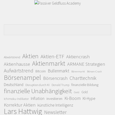
Aktien
Aktien-ETF
Aktiencrash
Abwärtstrend
Aktienmarkt
Aktienhausse
ARMANE Strategien
Aufwärtstrend
Bullenmarkt
Bitcoin
Bärenmarkt
Börsen-Crash
Börsenampel
Charttechnik
Börsencrash
Deutschland
finanzielle Bildung
Disruption durch KI
Donald Trump
finanzielle Unabhängigkeit
Gold
Geld
Ki-Boom
Inflation
KI-Hype
investieren
Ichimoku-Indikator
Korrektur Aktien
künstliche Intelligenz
Lars Hattwig
Newsletter