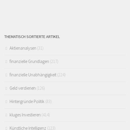
THEMATISCH SORTIERTE ARTIKEL
Aktienanalysen
(31)
finanzielle Grundlagen
(217)
finanzielle Unabhängigkeit
(224)
Geld verdienen
(126)
Hintergründe Politik
(83)
kluges Investieren
(414)
Künstliche Intelligenz
(123)