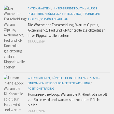
AKTIENANALYSEN
/
HINTERGRÜNDE POLITIK
/
KLUGES
INVESTIEREN
/
KÜNSTLICHE INTELLIGENZ
/
TECHNISCHE
ANALYSE
/
VERMÖGENSAUFBAU
Die Woche der Entscheidung: Warum Ölpreis,
Aktienmarkt, Fed und KI-Kontrolle gleichzeitig an
ihrer Kippschwelle stehen
25 JULI, 2026
GELD VERDIENEN
/
KÜNSTLICHE INTELLIGENZ
/
PASSIVES
EINKOMMEN
/
PERSÖNLICHKEITSENTWICKLUNG
/
POSITIONSTRADING
Human-in-the-Loop: Warum die KI-Kontrolle so oft
zur Farce wird und warum sie trotzdem Pflicht
bleibt
29 JULI, 2026