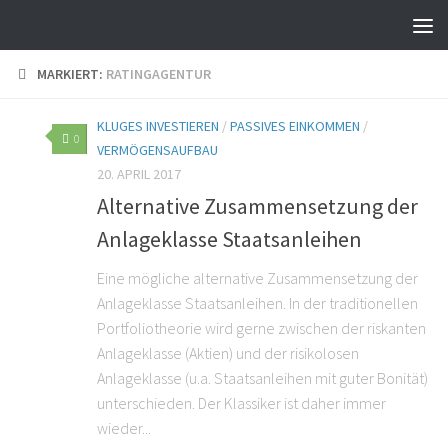
MARKIERT:
RATINGAGENTUR
KLUGES INVESTIEREN
/
PASSIVES EINKOMMEN
/
0
VERMÖGENSAUFBAU
20. APRIL 2017
Alternative Zusammensetzung der
Anlageklasse Staatsanleihen
Eine mögliche alternative Zusammensetzung der
Anlageklasse Staatsanleihen. In der traditionellen
Portfoliotheorie wird gerne zwischen der riskanten
Anlageklasse (Aktien) und der risikolosen
Anlageklasse (u.a. Staatsanleihen mit guter Bonität)
unterschieden. Der Klassiker ist daher immer
wieder...