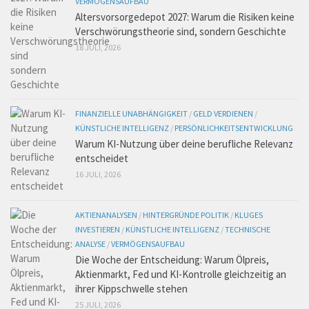
VERMÖGENSAUFBAU
Altersvorsorgedepot 2027: Warum die Risiken keine
Verschwörungstheorie sind, sondern Geschichte
18 JULI, 2026
FINANZIELLE UNABHÄNGIGKEIT
/
GELD VERDIENEN
/
KÜNSTLICHE INTELLIGENZ
/
PERSÖNLICHKEITSENTWICKLUNG
Warum KI-Nutzung über deine berufliche Relevanz
entscheidet
16 JULI, 2026
AKTIENANALYSEN
/
HINTERGRÜNDE POLITIK
/
KLUGES
INVESTIEREN
/
KÜNSTLICHE INTELLIGENZ
/
TECHNISCHE
ANALYSE
/
VERMÖGENSAUFBAU
Die Woche der Entscheidung: Warum Ölpreis,
Aktienmarkt, Fed und KI-Kontrolle gleichzeitig an
ihrer Kippschwelle stehen
25 JULI, 2026