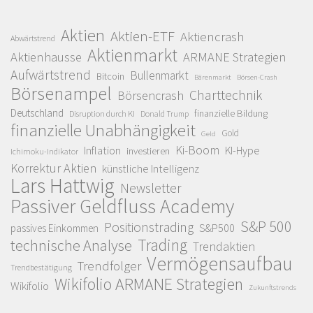
Aktien
Aktien-ETF
Aktiencrash
Abwärtstrend
Aktienmarkt
Aktienhausse
ARMANE Strategien
Aufwärtstrend
Bullenmarkt
Bitcoin
Bärenmarkt
Börsen-Crash
Börsenampel
Charttechnik
Börsencrash
Deutschland
finanzielle Bildung
Disruption durch KI
Donald Trump
finanzielle Unabhängigkeit
Gold
Geld
Ki-Boom
Inflation
KI-Hype
investieren
Ichimoku-Indikator
Korrektur Aktien
künstliche Intelligenz
Lars Hattwig
Newsletter
Passiver Geldfluss Academy
S&P 500
Positionstrading
S&P500
passives Einkommen
Trading
technische Analyse
Trendaktien
Vermögensaufbau
Trendfolger
Trendbestätigung
Wikifolio ARMANE Strategien
Wikifolio
Zukunftstrends