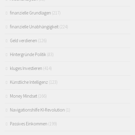
finanzielle Grundlagen
(217)
finanzielle Unabhängigkeit
(224)
Geld verdienen
(126)
Hintergründe Politik
(83)
kluges Investieren
(414)
Künstliche Intelligenz
(123)
Money Mindset
(166)
Navigationshilfe KI-Revolution
(1)
Passives Einkommen
(199)