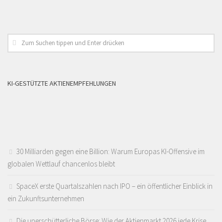
KI-GESTÜTZTE AKTIENEMPFEHLUNGEN
30 Milliarden gegen eine Billion: Warum Europas KI-Offensive im
globalen Wettlauf chancenlos bleibt
SpaceX erste Quartalszahlen nach IPO – ein öffentlicher Einblick in
ein Zukunftsunternehmen
Die unerschütterliche Börse: Wie der Aktienmarkt 2026 jede Krise