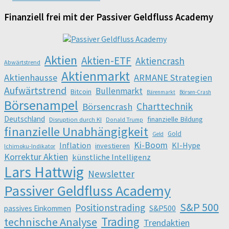
Finanziell frei mit der Passiver Geldfluss Academy
Aktien
Aktien-ETF
Aktiencrash
Abwärtstrend
Aktienmarkt
Aktienhausse
ARMANE Strategien
Aufwärtstrend
Bullenmarkt
Bitcoin
Bärenmarkt
Börsen-Crash
Börsenampel
Charttechnik
Börsencrash
Deutschland
finanzielle Bildung
Disruption durch KI
Donald Trump
finanzielle Unabhängigkeit
Gold
Geld
Ki-Boom
Inflation
KI-Hype
investieren
Ichimoku-Indikator
Korrektur Aktien
künstliche Intelligenz
Lars Hattwig
Newsletter
Passiver Geldfluss Academy
S&P 500
Positionstrading
S&P500
passives Einkommen
Trading
technische Analyse
Trendaktien