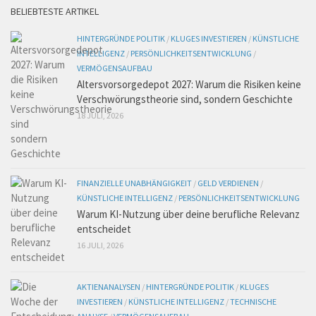
BELIEBTESTE ARTIKEL
HINTERGRÜNDE POLITIK
/
KLUGES INVESTIEREN
/
KÜNSTLICHE
INTELLIGENZ
/
PERSÖNLICHKEITSENTWICKLUNG
/
VERMÖGENSAUFBAU
Altersvorsorgedepot 2027: Warum die Risiken keine
Verschwörungstheorie sind, sondern Geschichte
18 JULI, 2026
FINANZIELLE UNABHÄNGIGKEIT
/
GELD VERDIENEN
/
KÜNSTLICHE INTELLIGENZ
/
PERSÖNLICHKEITSENTWICKLUNG
Warum KI-Nutzung über deine berufliche Relevanz
entscheidet
16 JULI, 2026
AKTIENANALYSEN
/
HINTERGRÜNDE POLITIK
/
KLUGES
INVESTIEREN
/
KÜNSTLICHE INTELLIGENZ
/
TECHNISCHE