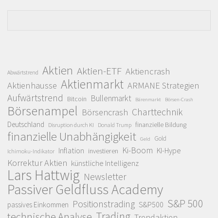
Aktien
Aktien-ETF
Aktiencrash
Abwärtstrend
Aktienmarkt
Aktienhausse
ARMANE Strategien
Aufwärtstrend
Bullenmarkt
Bitcoin
Bärenmarkt
Börsen-Crash
Börsenampel
Charttechnik
Börsencrash
Deutschland
finanzielle Bildung
Disruption durch KI
Donald Trump
finanzielle Unabhängigkeit
Gold
Geld
Ki-Boom
Inflation
KI-Hype
investieren
Ichimoku-Indikator
Korrektur Aktien
künstliche Intelligenz
Lars Hattwig
Newsletter
Passiver Geldfluss Academy
S&P 500
Positionstrading
S&P500
passives Einkommen
Trading
technische Analyse
Trendaktien