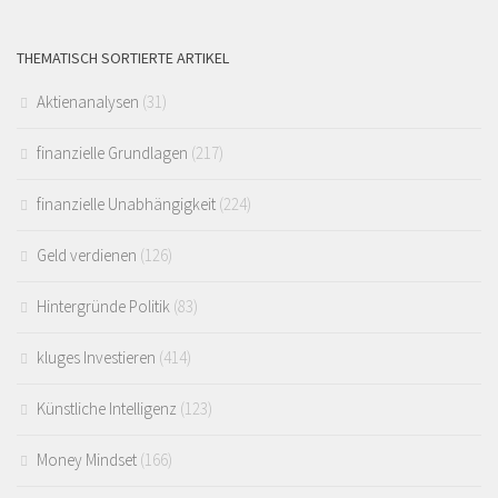
THEMATISCH SORTIERTE ARTIKEL
Aktienanalysen
(31)
finanzielle Grundlagen
(217)
finanzielle Unabhängigkeit
(224)
Geld verdienen
(126)
Hintergründe Politik
(83)
kluges Investieren
(414)
Künstliche Intelligenz
(123)
Money Mindset
(166)