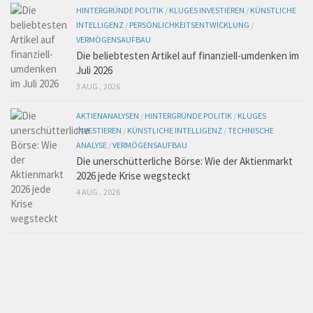
HINTERGRÜNDE POLITIK
/
KLUGES INVESTIEREN
/
KÜNSTLICHE
INTELLIGENZ
/
PERSÖNLICHKEITSENTWICKLUNG
/
VERMÖGENSAUFBAU
Die beliebtesten Artikel auf finanziell-umdenken im
Juli 2026
3 AUG., 2026
AKTIENANALYSEN
/
HINTERGRÜNDE POLITIK
/
KLUGES
INVESTIEREN
/
KÜNSTLICHE INTELLIGENZ
/
TECHNISCHE
ANALYSE
/
VERMÖGENSAUFBAU
Die unerschütterliche Börse: Wie der Aktienmarkt
2026 jede Krise wegsteckt
4 AUG., 2026