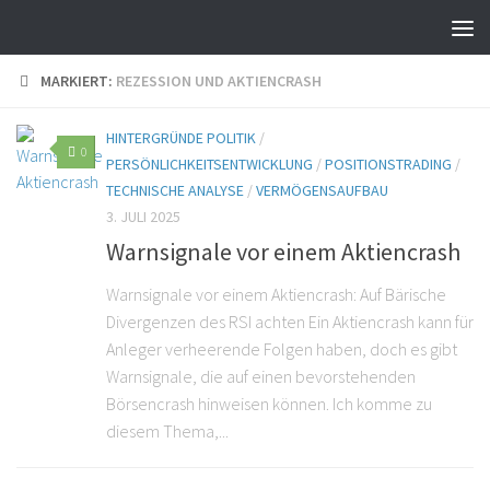
MARKIERT:
REZESSION UND AKTIENCRASH
HINTERGRÜNDE POLITIK
/
0
PERSÖNLICHKEITSENTWICKLUNG
/
POSITIONSTRADING
/
TECHNISCHE ANALYSE
/
VERMÖGENSAUFBAU
3. JULI 2025
Warnsignale vor einem Aktiencrash
Warnsignale vor einem Aktiencrash: Auf Bärische
Divergenzen des RSI achten Ein Aktiencrash kann für
Anleger verheerende Folgen haben, doch es gibt
Warnsignale, die auf einen bevorstehenden
Börsencrash hinweisen können. Ich komme zu
diesem Thema,...