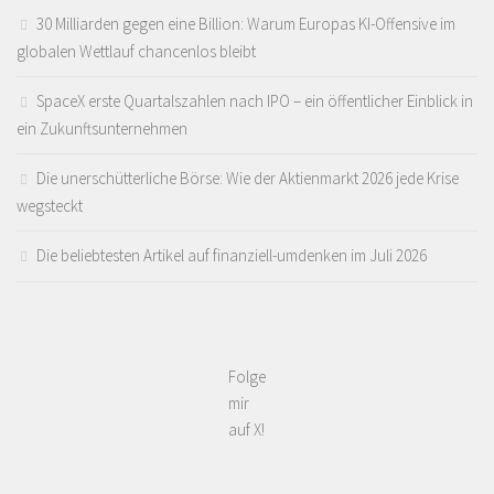
30 Milliarden gegen eine Billion: Warum Europas KI-Offensive im
globalen Wettlauf chancenlos bleibt
SpaceX erste Quartalszahlen nach IPO – ein öffentlicher Einblick in
ein Zukunftsunternehmen
Die unerschütterliche Börse: Wie der Aktienmarkt 2026 jede Krise
wegsteckt
Die beliebtesten Artikel auf finanziell-umdenken im Juli 2026
Folge
mir
auf X!