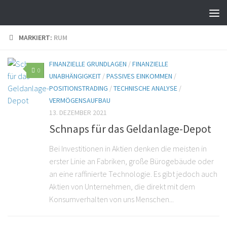
MARKIERT:
RUM
FINANZIELLE GRUNDLAGEN
/
FINANZIELLE
0
UNABHÄNGIGKEIT
/
PASSIVES EINKOMMEN
/
POSITIONSTRADING
/
TECHNISCHE ANALYSE
/
VERMÖGENSAUFBAU
13. DEZEMBER 2021
Schnaps für das Geldanlage-Depot
Bei Investitionen in Aktien denken die meisten in
erster Linie an Fabriken, große Bürogebäude oder
an eine raffinierte Technologie. Es gibt jedoch auch
Aktien von Unternehmen, die direkt mit dem
Konsumverhalten von uns Menschen...