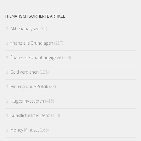
THEMATISCH SORTIERTE ARTIKEL
Aktienanalysen
(31)
finanzielle Grundlagen
(217)
finanzielle Unabhängigkeit
(224)
Geld verdienen
(126)
Hintergründe Politik
(83)
kluges Investieren
(415)
Künstliche Intelligenz
(124)
Money Mindset
(166)