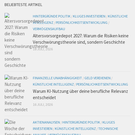
BELIEBTESTE ARTIKEL
HINTERGRÜNDE POLITIK
/
KLUGES INVESTIEREN
/
KÜNSTLICHE
INTELLIGENZ
/
PERSÖNLICHKEITSENTWICKLUNG
/
VERMÖGENSAUFBAU
Altersvorsorgedepot 2027: Warum die Risiken keine
Verschwörungstheorie sind, sondern Geschichte
18 JULI, 2026
FINANZIELLE UNABHÄNGIGKEIT
/
GELD VERDIENEN
/
KÜNSTLICHE INTELLIGENZ
/
PERSÖNLICHKEITSENTWICKLUNG
Warum KI-Nutzung über deine berufliche Relevanz
entscheidet
16 JULI, 2026
AKTIENANALYSEN
/
HINTERGRÜNDE POLITIK
/
KLUGES
INVESTIEREN
/
KÜNSTLICHE INTELLIGENZ
/
TECHNISCHE
ANALYSE
/
VERMÖGENSAUFBAU