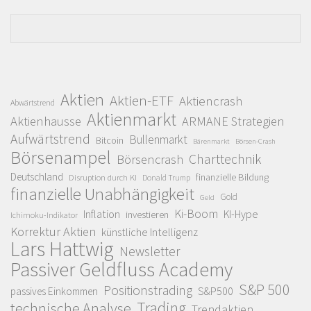
Aktien
Aktien-ETF
Aktiencrash
Abwärtstrend
Aktienmarkt
Aktienhausse
ARMANE Strategien
Aufwärtstrend
Bullenmarkt
Bitcoin
Bärenmarkt
Börsen-Crash
Börsenampel
Charttechnik
Börsencrash
Deutschland
finanzielle Bildung
Disruption durch KI
Donald Trump
finanzielle Unabhängigkeit
Gold
Geld
Ki-Boom
Inflation
KI-Hype
investieren
Ichimoku-Indikator
Korrektur Aktien
künstliche Intelligenz
Lars Hattwig
Newsletter
Passiver Geldfluss Academy
S&P 500
Positionstrading
S&P500
passives Einkommen
Trading
technische Analyse
Trendaktien