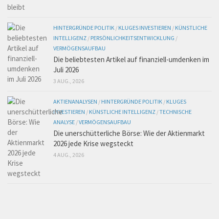
HINTERGRÜNDE POLITIK
/
KLUGES INVESTIEREN
/
KÜNSTLICHE
INTELLIGENZ
/
PERSÖNLICHKEITSENTWICKLUNG
/
VERMÖGENSAUFBAU
Die beliebtesten Artikel auf finanziell-umdenken im
Juli 2026
3 AUG., 2026
AKTIENANALYSEN
/
HINTERGRÜNDE POLITIK
/
KLUGES
INVESTIEREN
/
KÜNSTLICHE INTELLIGENZ
/
TECHNISCHE
ANALYSE
/
VERMÖGENSAUFBAU
Die unerschütterliche Börse: Wie der Aktienmarkt
2026 jede Krise wegsteckt
4 AUG., 2026