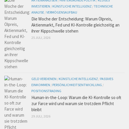
AKTIENANALYSEN
/
HINTERGRÜNDE POLITIK
/
KLUGES
INVESTIEREN
/
KÜNSTLICHE INTELLIGENZ
/
TECHNISCHE
ANALYSE
/
VERMÖGENSAUFBAU
Die Woche der Entscheidung: Warum Ölpreis,
Aktienmarkt, Fed und KI-Kontrolle gleichzeitig an
ihrer Kippschwelle stehen
25 JULI, 2026
GELD VERDIENEN
/
KÜNSTLICHE INTELLIGENZ
/
PASSIVES
EINKOMMEN
/
PERSÖNLICHKEITSENTWICKLUNG
/
POSITIONSTRADING
Human-in-the-Loop: Warum die KI-Kontrolle so oft
zur Farce wird und warum sie trotzdem Pflicht
bleibt
29 JULI, 2026