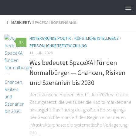
MARKIERT:
SPACEXAI BÖRSENGANG
HINTERGRÜNDE POLITIK
/
KÜNSTLICHE INTELLIGENZ
/
0
PERSÖNLICHKEITSENTWICKLUNG
11. JUNI 2026
Was bedeutet SpaceXAI für den
Normalbürger — Chancen, Risiken
und Szenarien bis 2030
Der historische Moment Am 11. Juni 2026 wird eine
Zäsur gesetzt, die weit über die Kapitalmarktebene
hinausgeht. Das Pricing des größten Börsengangs
der Geschichte markiert den Beginn einer neuen
Infrastrukturphase: die systematische Verlagerung
von...