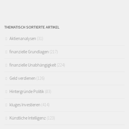
THEMATISCH SORTIERTE ARTIKEL
Aktienanalysen
(31)
finanzielle Grundlagen
(217)
finanzielle Unabhängigkeit
(224)
Geld verdienen
(126)
Hintergründe Politik
(83)
kluges Investieren
(414)
Künstliche Intelligenz
(123)