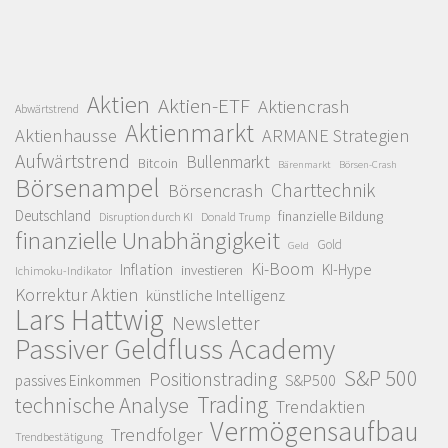
Aktien
Aktien-ETF
Aktiencrash
Abwärtstrend
Aktienmarkt
Aktienhausse
ARMANE Strategien
Aufwärtstrend
Bullenmarkt
Bitcoin
Bärenmarkt
Börsen-Crash
Börsenampel
Charttechnik
Börsencrash
Deutschland
finanzielle Bildung
Disruption durch KI
Donald Trump
finanzielle Unabhängigkeit
Gold
Geld
Ki-Boom
Inflation
KI-Hype
investieren
Ichimoku-Indikator
Korrektur Aktien
künstliche Intelligenz
Lars Hattwig
Newsletter
Passiver Geldfluss Academy
S&P 500
Positionstrading
S&P500
passives Einkommen
Trading
technische Analyse
Trendaktien
Vermögensaufbau
Trendfolger
Trendbestätigung