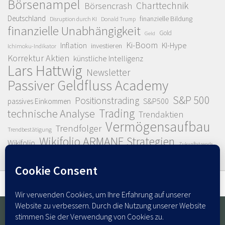
Börsenampel
Charttechnik
Börsencrash
Deutschland
finanzielle Bildung
Disruption durch KI
Donald Trump
finanzielle Unabhängigkeit
Gold
Geld
Ki-Boom
Inflation
KI-Hype
investieren
Ichimoku-Indikator
Korrektur Aktien
künstliche Intelligenz
Lars Hattwig
Newsletter
Passiver Geldfluss Academy
S&P 500
Positionstrading
S&P500
passives Einkommen
Trading
technische Analyse
Trendaktien
Vermögensaufbau
Trendfolger
Trendbestätigung
Wikifolio ARMANE Strategien
Wikifolio
Zukunftstrends