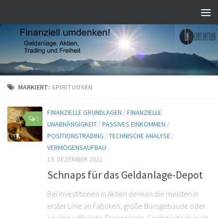
MARKIERT:
SPIRITUOSEN
FINANZIELLE GRUNDLAGEN
/
FINANZIELLE
0
UNABHÄNGIGKEIT
/
PASSIVES EINKOMMEN
/
POSITIONSTRADING
/
TECHNISCHE ANALYSE
/
VERMÖGENSAUFBAU
13. DEZEMBER 2021
Schnaps für das Geldanlage-Depot
Bei Investitionen in Aktien denken die meisten in
erster Linie an Fabriken, große Bürogebäude oder