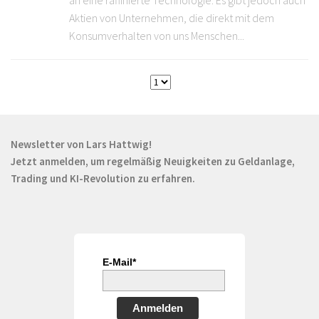
an eine raffinierte Technologie. Es gibt jedoch auch
Aktien von Unternehmen, die direkt mit dem
Konsumverhalten von uns Menschen...
Newsletter von Lars Hattwig!
Jetzt anmelden, um regelmäßig Neuigkeiten zu Geldanlage,
Trading und KI-Revolution zu erfahren.
E-Mail*
Anmelden