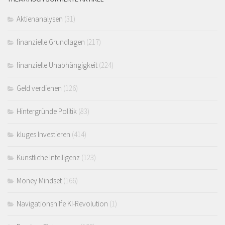
Aktienanalysen
(31)
finanzielle Grundlagen
(217)
finanzielle Unabhängigkeit
(224)
Geld verdienen
(126)
Hintergründe Politik
(83)
kluges Investieren
(414)
Künstliche Intelligenz
(123)
Money Mindset
(166)
Navigationshilfe KI-Revolution
(1)