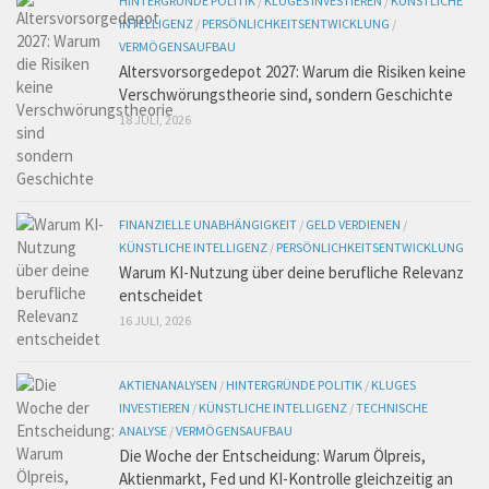
HINTERGRÜNDE POLITIK
/
KLUGES INVESTIEREN
/
KÜNSTLICHE
INTELLIGENZ
/
PERSÖNLICHKEITSENTWICKLUNG
/
VERMÖGENSAUFBAU
Altersvorsorgedepot 2027: Warum die Risiken keine
Verschwörungstheorie sind, sondern Geschichte
18 JULI, 2026
FINANZIELLE UNABHÄNGIGKEIT
/
GELD VERDIENEN
/
KÜNSTLICHE INTELLIGENZ
/
PERSÖNLICHKEITSENTWICKLUNG
Warum KI-Nutzung über deine berufliche Relevanz
entscheidet
16 JULI, 2026
AKTIENANALYSEN
/
HINTERGRÜNDE POLITIK
/
KLUGES
INVESTIEREN
/
KÜNSTLICHE INTELLIGENZ
/
TECHNISCHE
ANALYSE
/
VERMÖGENSAUFBAU
Die Woche der Entscheidung: Warum Ölpreis,
Aktienmarkt, Fed und KI-Kontrolle gleichzeitig an