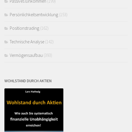
Passives Einkommen
(199)
Persönlichkeitsentwicklung
(153)
Positionstrading
(162)
Technische Analyse
(142)
Vermögensaufbau
(393)
WOHLSTAND DURCH AKTIEN