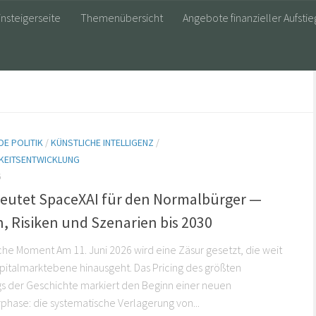
insteigerseite
Themenübersicht
Angebote finanzieller Aufstie
E POLITIK
/
KÜNSTLICHE INTELLIGENZ
/
KEITSENTWICKLUNG
6
eutet SpaceXAI für den Normalbürger —
, Risiken und Szenarien bis 2030
sche Moment Am 11. Juni 2026 wird eine Zäsur gesetzt, die weit
pitalmarktebene hinausgeht. Das Pricing des größten
s der Geschichte markiert den Beginn einer neuen
urphase: die systematische Verlagerung von...