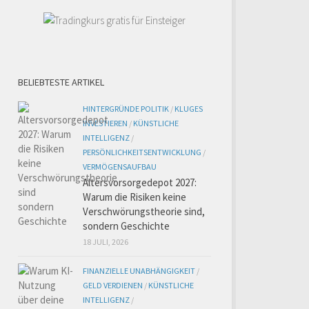
BELIEBTESTE ARTIKEL
HINTERGRÜNDE POLITIK
/
KLUGES
INVESTIEREN
/
KÜNSTLICHE
INTELLIGENZ
/
PERSÖNLICHKEITSENTWICKLUNG
/
VERMÖGENSAUFBAU
Altersvorsorgedepot 2027:
Warum die Risiken keine
Verschwörungstheorie sind,
sondern Geschichte
18 JULI, 2026
FINANZIELLE UNABHÄNGIGKEIT
/
GELD VERDIENEN
/
KÜNSTLICHE
INTELLIGENZ
/