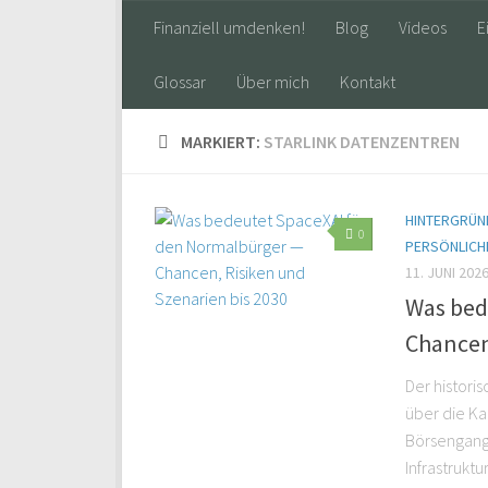
Finanziell umdenken!
Blog
Videos
E
Glossar
Über mich
Kontakt
MARKIERT:
STARLINK DATENZENTREN
HINTERGRÜND
0
PERSÖNLICH
11. JUNI 202
Was bed
Chancen
Der histori
über die Ka
Börsengang
Infrastrukt