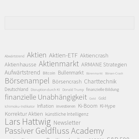
Aktien
Aktien-ETF
Aktiencrash
Abwärtstrend
Aktienmarkt
Aktienhausse
ARMANE Strategien
Aufwärtstrend
Bullenmarkt
Bitcoin
Bärenmarkt
Börsen-Crash
Börsenampel
Charttechnik
Börsencrash
Deutschland
finanzielle Bildung
Disruption durch KI
Donald Trump
finanzielle Unabhängigkeit
Gold
Geld
Ki-Boom
Inflation
KI-Hype
investieren
Ichimoku-Indikator
Korrektur Aktien
künstliche Intelligenz
Lars Hattwig
Newsletter
Passiver Geldfluss Academy