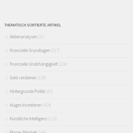
THEMATISCH SORTIERTE ARTIKEL
Aktienanalysen
(31)
finanzielle Grundlagen
(217)
finanzielle Unabhängigkeit
(224)
Geld verdienen
(126)
Hintergründe Politik
(83)
kluges Investieren
(414)
Künstliche Intelligenz
(123)
Money Mindset
(166)