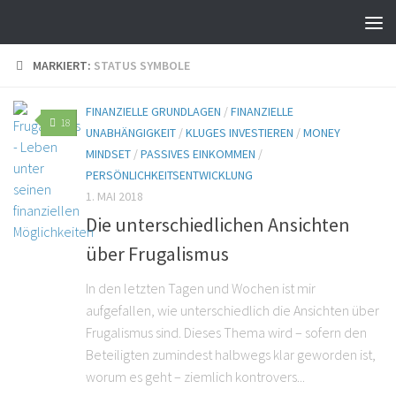
MARKIERT:
STATUS SYMBOLE
FINANZIELLE GRUNDLAGEN
/
FINANZIELLE
18
UNABHÄNGIGKEIT
/
KLUGES INVESTIEREN
/
MONEY
MINDSET
/
PASSIVES EINKOMMEN
/
PERSÖNLICHKEITSENTWICKLUNG
1. MAI 2018
Die unterschiedlichen Ansichten
über Frugalismus
In den letzten Tagen und Wochen ist mir
aufgefallen, wie unterschiedlich die Ansichten über
Frugalismus sind. Dieses Thema wird – sofern den
Beteiligten zumindest halbwegs klar geworden ist,
worum es geht – ziemlich kontrovers...