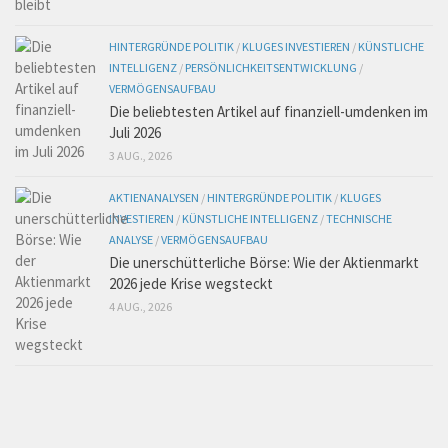
HINTERGRÜNDE POLITIK
/
KLUGES INVESTIEREN
/
KÜNSTLICHE
INTELLIGENZ
/
PERSÖNLICHKEITSENTWICKLUNG
/
VERMÖGENSAUFBAU
Die beliebtesten Artikel auf finanziell-umdenken im
Juli 2026
3 AUG., 2026
AKTIENANALYSEN
/
HINTERGRÜNDE POLITIK
/
KLUGES
INVESTIEREN
/
KÜNSTLICHE INTELLIGENZ
/
TECHNISCHE
ANALYSE
/
VERMÖGENSAUFBAU
Die unerschütterliche Börse: Wie der Aktienmarkt
2026 jede Krise wegsteckt
4 AUG., 2026