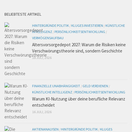
BELIEBTESTE ARTIKEL
HINTERGRÜNDE POLITIK
/
KLUGES INVESTIEREN
/
KÜNSTLICHE
INTELLIGENZ
/
PERSÖNLICHKEITSENTWICKLUNG
/
VERMÖGENSAUFBAU
Altersvorsorgedepot 2027: Warum die Risiken keine
Verschwörungstheorie sind, sondern Geschichte
18 JULI, 2026
FINANZIELLE UNABHÄNGIGKEIT
/
GELD VERDIENEN
/
KÜNSTLICHE INTELLIGENZ
/
PERSÖNLICHKEITSENTWICKLUNG
Warum KI-Nutzung über deine berufliche Relevanz
entscheidet
16 JULI, 2026
AKTIENANALYSEN
/
HINTERGRÜNDE POLITIK
/
KLUGES