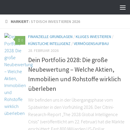
MARKIERT:
STOISCH INVESTIEREN 2026
FINANZIELLE GRUNDLAGEN
/
KLUGES INVESTIEREN
/
0
KÜNSTLICHE INTELLIGENZ
/
VERMÖGENSAUFBAU
28. FEBRUAR 2026
Dein Portfolio 2028: Die große
Neubewertung – Welche Aktien,
Immobilien und Rohstoffe wirklich
überleben
Wir befinden uns in der Übergangsphase vom
Spätwinter in den Vorfrühling 2026. Der Citrini-
Research-Report „The 2028 Global Intelligence
Crisis“ (veröffentlicht am 22. Februar) hat die Märkte
erschüttert: Fast 800 Milliarden US-Dollar