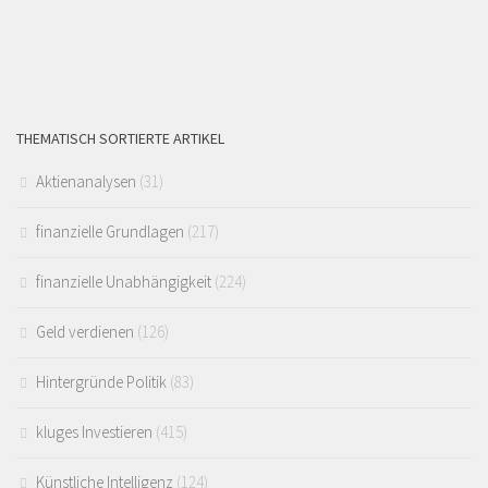
THEMATISCH SORTIERTE ARTIKEL
Aktienanalysen
(31)
finanzielle Grundlagen
(217)
finanzielle Unabhängigkeit
(224)
Geld verdienen
(126)
Hintergründe Politik
(83)
kluges Investieren
(415)
Künstliche Intelligenz
(124)