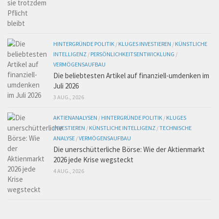
HINTERGRÜNDE POLITIK
/
KLUGES INVESTIEREN
/
KÜNSTLICHE
INTELLIGENZ
/
PERSÖNLICHKEITSENTWICKLUNG
/
VERMÖGENSAUFBAU
Die beliebtesten Artikel auf finanziell-umdenken im
Juli 2026
3 AUG., 2026
AKTIENANALYSEN
/
HINTERGRÜNDE POLITIK
/
KLUGES
INVESTIEREN
/
KÜNSTLICHE INTELLIGENZ
/
TECHNISCHE
ANALYSE
/
VERMÖGENSAUFBAU
Die unerschütterliche Börse: Wie der Aktienmarkt
2026 jede Krise wegsteckt
4 AUG., 2026