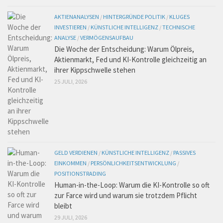
AKTIENANALYSEN
/
HINTERGRÜNDE POLITIK
/
KLUGES
INVESTIEREN
/
KÜNSTLICHE INTELLIGENZ
/
TECHNISCHE
ANALYSE
/
VERMÖGENSAUFBAU
Die Woche der Entscheidung: Warum Ölpreis,
Aktienmarkt, Fed und KI-Kontrolle gleichzeitig an
ihrer Kippschwelle stehen
25 JULI, 2026
GELD VERDIENEN
/
KÜNSTLICHE INTELLIGENZ
/
PASSIVES
EINKOMMEN
/
PERSÖNLICHKEITSENTWICKLUNG
/
POSITIONSTRADING
Human-in-the-Loop: Warum die KI-Kontrolle so oft
zur Farce wird und warum sie trotzdem Pflicht
bleibt
29 JULI, 2026