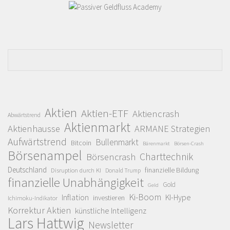
Aktien
Aktien-ETF
Aktiencrash
Abwärtstrend
Aktienmarkt
Aktienhausse
ARMANE Strategien
Aufwärtstrend
Bullenmarkt
Bitcoin
Bärenmarkt
Börsen-Crash
Börsenampel
Charttechnik
Börsencrash
Deutschland
finanzielle Bildung
Disruption durch KI
Donald Trump
finanzielle Unabhängigkeit
Gold
Geld
Ki-Boom
Inflation
KI-Hype
investieren
Ichimoku-Indikator
Korrektur Aktien
künstliche Intelligenz
Lars Hattwig
Newsletter