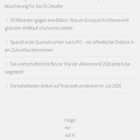
Absicherung für das KI-Zeitalter
30 Milliarden gegen eine Billion: Warum Europas KI-Offensive im
globalen Wettlauf chancenlos bleibt
SpaceX erste Quartalszahlen nach IPO – ein öffentlicher Einblick in
ein Zukunftsunternehmen
Die unerschütterliche Börse: Wie der Aktienmarkt 2026 jede Krise
wegsteckt
Die beliebtesten Artikel auf finanziell-umdenken im Juli 2026
Folge
mir
auf X!