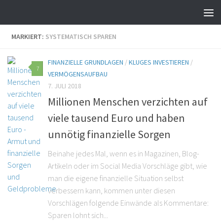
MARKIERT:
SYSTEMATISCH SPAREN
FINANZIELLE GRUNDLAGEN
/
KLUGES INVESTIEREN
/
7
VERMÖGENSAUFBAU
7. JULI 2018
Millionen Menschen verzichten auf
viele tausend Euro und haben
unnötig finanzielle Sorgen
Beinahe jedes Mal, wenn es in Magazinen, Blog-
Artikeln oder im Social Media Vorschläge gibt, wie
man die eigene finanzielle Situation selbst
verbessern kann, kommen unter diesen
Vorschlägen folgende Einwände als Kommentare:
Sparen lohnt sich...