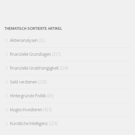
THEMATISCH SORTIERTE ARTIKEL
Aktienanalysen
(31)
finanzielle Grundlagen
(217)
finanzielle Unabhängigkeit
(224)
Geld verdienen
(126)
Hintergründe Politik
(83)
kluges Investieren
(415)
Künstliche Intelligenz
(124)