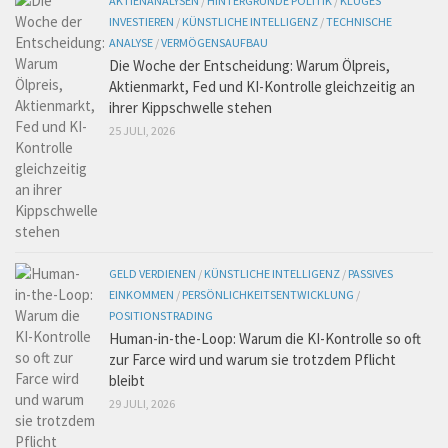
AKTIENANALYSEN
/
HINTERGRÜNDE POLITIK
/
KLUGES
INVESTIEREN
/
KÜNSTLICHE INTELLIGENZ
/
TECHNISCHE
ANALYSE
/
VERMÖGENSAUFBAU
Die Woche der Entscheidung: Warum Ölpreis,
Aktienmarkt, Fed und KI-Kontrolle gleichzeitig an
ihrer Kippschwelle stehen
25 JULI, 2026
GELD VERDIENEN
/
KÜNSTLICHE INTELLIGENZ
/
PASSIVES
EINKOMMEN
/
PERSÖNLICHKEITSENTWICKLUNG
/
POSITIONSTRADING
Human-in-the-Loop: Warum die KI-Kontrolle so oft
zur Farce wird und warum sie trotzdem Pflicht
bleibt
29 JULI, 2026