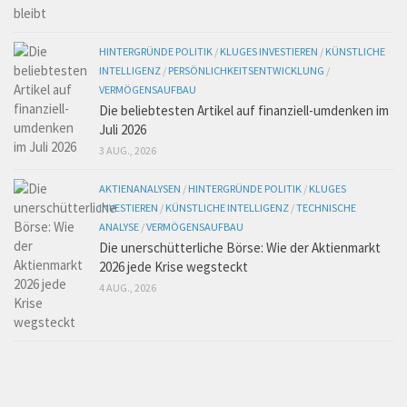
HINTERGRÜNDE POLITIK
/
KLUGES INVESTIEREN
/
KÜNSTLICHE
INTELLIGENZ
/
PERSÖNLICHKEITSENTWICKLUNG
/
VERMÖGENSAUFBAU
Die beliebtesten Artikel auf finanziell-umdenken im
Juli 2026
3 AUG., 2026
AKTIENANALYSEN
/
HINTERGRÜNDE POLITIK
/
KLUGES
INVESTIEREN
/
KÜNSTLICHE INTELLIGENZ
/
TECHNISCHE
ANALYSE
/
VERMÖGENSAUFBAU
Die unerschütterliche Börse: Wie der Aktienmarkt
2026 jede Krise wegsteckt
4 AUG., 2026