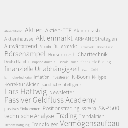
Aktien
Aktien-ETF
Aktiencrash
Abwärtstrend
Aktienmarkt
Aktienhausse
ARMANE Strategien
Aufwärtstrend
Bullenmarkt
Bitcoin
Bärenmarkt
Börsen-Crash
Börsenampel
Charttechnik
Börsencrash
Deutschland
finanzielle Bildung
Disruption durch KI
Donald Trump
finanzielle Unabhängigkeit
Gold
Geld
Ki-Boom
Inflation
KI-Hype
investieren
Ichimoku-Indikator
Korrektur Aktien
künstliche Intelligenz
Lars Hattwig
Newsletter
Passiver Geldfluss Academy
S&P 500
Positionstrading
S&P500
passives Einkommen
Trading
technische Analyse
Trendaktien
Vermögensaufbau
Trendfolger
Trendbestätigung