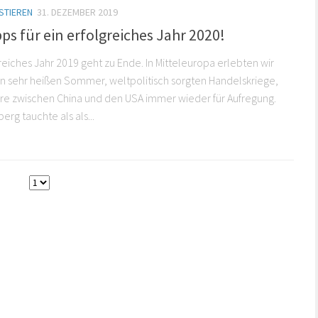
STIEREN
31. DEZEMBER 2019
ps für ein erfolgreiches Jahr 2020!
sreiches Jahr 2019 geht zu Ende. In Mitteleuropa erlebten wir
n sehr heißen Sommer, weltpolitisch sorgten Handelskriege,
re zwischen China und den USA immer wieder für Aufregung.
rg tauchte als als...