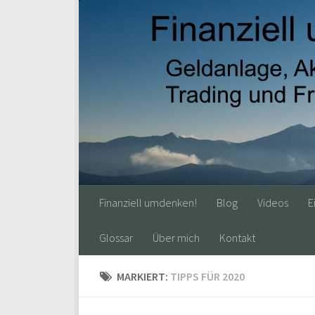
Finanziell umdenken!
Blog
Videos
E
Glossar
Über mich
Kontakt
MARKIERT:
TIPPS FÜR 2020