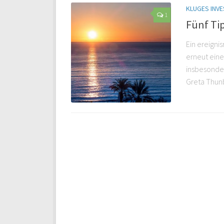
KLUGES INVE
1
Fünf Tip
Ein ereigni
erneut eine
insbesonde
Greta Thunbe