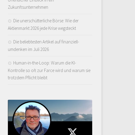
Zukunftsunternehmen
Die unerschütterliche Börse: Wie der
Aktienmarkt 2026 jede Krise wegsteckt
Die beliebtesten Artikel auf finanziell-
umdenken im Juli 2026
Human-in-the-Loop: Warum die KI-
Kontrolle so oft zur Farce wird und warum sie
trotzdem Pflicht bleibt