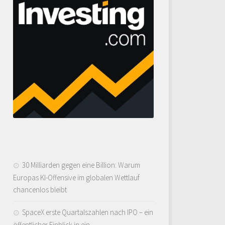
30 Milliarden gegen eine Billion: Warum
Europas KI-Offensive im globalen Wettlauf
chancenlos bleibt
SpaceX erste Quartalszahlen nach IPO – ein
öffentlicher Einblick in ein