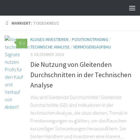
MARKIERT:
TODESKREUZ
KLUGES INVESTIEREN
/
POSITIONSTRADING
/
0
TECHNISCHE ANALYSE
/
VERMÖGENSAUFBAU
9. DEZEMBER 2024
Die Nutzung von Gleitenden
Durchschnitten in der Technischen
Analyse
Was sind Gleitende Durchschnitte? Gleitende
Durchschnitte (GD) sind Indikatoren in der
technischen Analyse, die dazu dienen, Trends in
Preisbewegungen zu glätten, um das Rauschen
kurzzeitiger Schwankungen herauszufiltern. Sie
bieten Händlern und Investoren eine klarere...