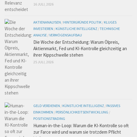
16 JULI, 2026
AKTIENANALYSEN
/
HINTERGRÜNDE POLITIK
/
KLUGES
INVESTIEREN
/
KÜNSTLICHE INTELLIGENZ
/
TECHNISCHE
ANALYSE
/
VERMÖGENSAUFBAU
Die Woche der Entscheidung: Warum Ölpreis,
Aktienmarkt, Fed und KI-Kontrolle gleichzeitig an
ihrer Kippschwelle stehen
25 JULI, 2026
GELD VERDIENEN
/
KÜNSTLICHE INTELLIGENZ
/
PASSIVES
EINKOMMEN
/
PERSÖNLICHKEITSENTWICKLUNG
/
POSITIONSTRADING
Human-in-the-Loop: Warum die KI-Kontrolle so oft
zur Farce wird und warum sie trotzdem Pflicht