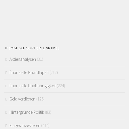
THEMATISCH SORTIERTE ARTIKEL
Aktienanalysen
(31)
finanzielle Grundlagen
(217)
finanzielle Unabhängigkeit
(224)
Geld verdienen
(126)
Hintergründe Politik
(83)
kluges Investieren
(414)