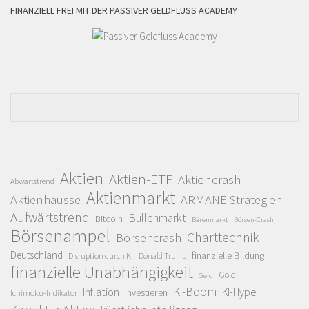
FINANZIELL FREI MIT DER PASSIVER GELDFLUSS ACADEMY
Aktien
Aktien-ETF
Aktiencrash
Abwärtstrend
Aktienmarkt
Aktienhausse
ARMANE Strategien
Aufwärtstrend
Bullenmarkt
Bitcoin
Bärenmarkt
Börsen-Crash
Börsenampel
Charttechnik
Börsencrash
Deutschland
finanzielle Bildung
Disruption durch KI
Donald Trump
finanzielle Unabhängigkeit
Gold
Geld
Ki-Boom
Inflation
KI-Hype
investieren
Ichimoku-Indikator