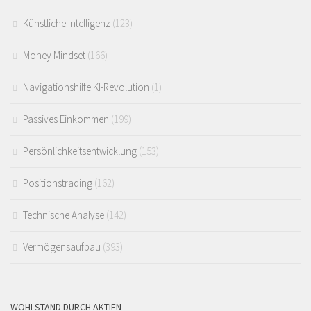
Künstliche Intelligenz
(123)
Money Mindset
(166)
Navigationshilfe KI-Revolution
(1)
Passives Einkommen
(199)
Persönlichkeitsentwicklung
(153)
Positionstrading
(162)
Technische Analyse
(142)
Vermögensaufbau
(393)
WOHLSTAND DURCH AKTIEN