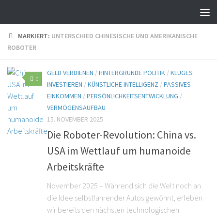
MARKIERT:
UNTERSCHIED CHINESISCHE UND AMERIKANISCHE
ROBOTER
GELD VERDIENEN
/
HINTERGRÜNDE POLITIK
/
KLUGES
0
INVESTIEREN
/
KÜNSTLICHE INTELLIGENZ
/
PASSIVES
EINKOMMEN
/
PERSÖNLICHKEITSENTWICKLUNG
/
VERMÖGENSAUFBAU
15. NOVEMBER 2025
Die Roboter-Revolution: China vs.
USA im Wettlauf um humanoide
Arbeitskräfte
November 2025 – Während sich die Welt noch an
die Idee selbstfahrender Autos gewöhnt, erleben
wir bereits den nächsten technologischen