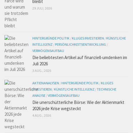
bleibt
29 JULI, 2026
HINTERGRÜNDE POLITIK
/
KLUGES INVESTIEREN
/
KÜNSTLICHE
INTELLIGENZ
/
PERSÖNLICHKEITSENTWICKLUNG
/
VERMÖGENSAUFBAU
Die beliebtesten Artikel auf finanziell-umdenken im
Juli 2026
3 AUG., 2026
AKTIENANALYSEN
/
HINTERGRÜNDE POLITIK
/
KLUGES
INVESTIEREN
/
KÜNSTLICHE INTELLIGENZ
/
TECHNISCHE
ANALYSE
/
VERMÖGENSAUFBAU
Die unerschütterliche Börse: Wie der Aktienmarkt
2026 jede Krise wegsteckt
4 AUG., 2026