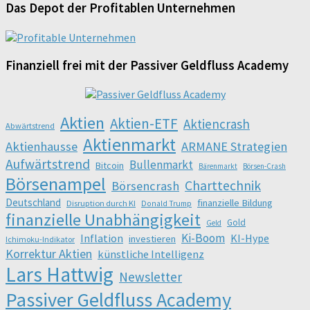
Das Depot der Profitablen Unternehmen
Finanziell frei mit der Passiver Geldfluss Academy
Aktien
Aktien-ETF
Aktiencrash
Abwärtstrend
Aktienmarkt
Aktienhausse
ARMANE Strategien
Aufwärtstrend
Bullenmarkt
Bitcoin
Bärenmarkt
Börsen-Crash
Börsenampel
Charttechnik
Börsencrash
Deutschland
finanzielle Bildung
Disruption durch KI
Donald Trump
finanzielle Unabhängigkeit
Gold
Geld
Ki-Boom
Inflation
KI-Hype
investieren
Ichimoku-Indikator
Korrektur Aktien
künstliche Intelligenz
Lars Hattwig
Newsletter
Passiver Geldfluss Academy