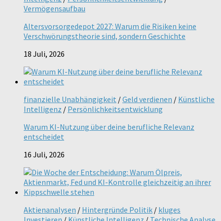
Vermögensaufbau
Altersvorsorgedepot 2027: Warum die Risiken keine
Verschwörungstheorie sind, sondern Geschichte
18 Juli, 2026
finanzielle Unabhängigkeit
/
Geld verdienen
/
Künstliche
Intelligenz
/
Persönlichkeitsentwicklung
Warum KI-Nutzung über deine berufliche Relevanz
entscheidet
16 Juli, 2026
Aktienanalysen
/
Hintergründe Politik
/
kluges
Investieren
/
Künstliche Intelligenz
/
Technische Analyse