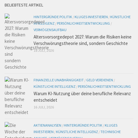
BELIEBTESTE ARTIKEL
HINTERGRÜNDE POLITIK
/
KLUGES INVESTIEREN
/
KÜNSTLICHE
INTELLIGENZ
/
PERSÖNLICHKEITSENTWICKLUNG
/
VERMÖGENSAUFBAU
Altersvorsorgedepot 2027: Warum die Risiken keine
Verschwörungstheorie sind, sondern Geschichte
18 JULI, 2026
FINANZIELLE UNABHÄNGIGKEIT
/
GELD VERDIENEN
/
KÜNSTLICHE INTELLIGENZ
/
PERSÖNLICHKEITSENTWICKLUNG
Warum KI-Nutzung über deine berufliche Relevanz
entscheidet
16 JULI, 2026
AKTIENANALYSEN
/
HINTERGRÜNDE POLITIK
/
KLUGES
INVESTIEREN
/
KÜNSTLICHE INTELLIGENZ
/
TECHNISCHE