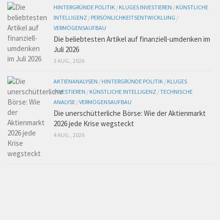
HINTERGRÜNDE POLITIK
/
KLUGES INVESTIEREN
/
KÜNSTLICHE
INTELLIGENZ
/
PERSÖNLICHKEITSENTWICKLUNG
/
VERMÖGENSAUFBAU
Die beliebtesten Artikel auf finanziell-umdenken im
Juli 2026
3 AUG., 2026
AKTIENANALYSEN
/
HINTERGRÜNDE POLITIK
/
KLUGES
INVESTIEREN
/
KÜNSTLICHE INTELLIGENZ
/
TECHNISCHE
ANALYSE
/
VERMÖGENSAUFBAU
Die unerschütterliche Börse: Wie der Aktienmarkt
2026 jede Krise wegsteckt
4 AUG., 2026