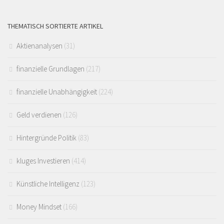
THEMATISCH SORTIERTE ARTIKEL
Aktienanalysen
(31)
finanzielle Grundlagen
(217)
finanzielle Unabhängigkeit
(224)
Geld verdienen
(126)
Hintergründe Politik
(83)
kluges Investieren
(414)
Künstliche Intelligenz
(123)
Money Mindset
(166)