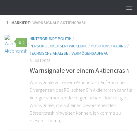
MARKIERT:
WARNSIGNALE AKTIENCRASH
HINTERGRÜNDE POLITIK
/
0
PERSÖNLICHKEITSENTWICKLUNG
/
POSITIONSTRADING
/
TECHNISCHE ANALYSE
/
VERMÖGENSAUFBAU
3. JULI 2025
Warnsignale vor einem Aktiencrash
Warnsignale vor einem Aktiencrash: Auf Bärische
Divergenzen des RSI achten Ein Aktiencrash kann für
Anleger verheerende Folgen haben, doch es gibt
Warnsignale, die auf einen bevorstehenden
Börsencrash hinweisen können. Ich komme zu
diesem Thema,...