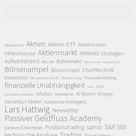
Aktien
Aktien-ETF
Aktiencrash
Abwärtstrend
Aktienmarkt
Aktienhausse
ARMANE Strategien
Aufwärtstrend
Bullenmarkt
Bitcoin
Bärenmarkt
Börsen-Crash
Börsenampel
Charttechnik
Börsencrash
Deutschland
finanzielle Bildung
Disruption durch KI
Donald Trump
finanzielle Unabhängigkeit
Gold
Geld
Ki-Boom
Inflation
KI-Hype
investieren
Ichimoku-Indikator
Korrektur Aktien
künstliche Intelligenz
Lars Hattwig
Newsletter
Passiver Geldfluss Academy
S&P 500
Positionstrading
S&P500
passives Einkommen
Trading
technische Analyse
Trendaktien