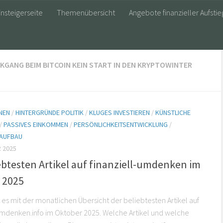
insteigerseite
Themenübersicht
Angebote finanzieller Aufstie
GANG BEIM BITCOIN KEIN START IN DEN KRYPTOWINTER
NEN
/
HINTERGRÜNDE POLITIK
/
KLUGES INVESTIEREN
/
KÜNSTLICHE
/
PASSIVES EINKOMMEN
/
PERSÖNLICHKEITSENTWICKLUNG
/
AUFBAU
 2025
ebtesten Artikel auf finanziell-umdenken im
 2025
 es mit der monatlichen Übersicht der beliebtesten Artikel auf
 umdenken.info im Oktober 2025. Welche Artikel und welche