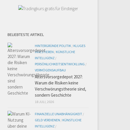
BELIEBTESTE ARTIKEL
HINTERGRÜNDE POLITIK
/
KLUGES
INVESTIEREN
/
KÜNSTLICHE
INTELLIGENZ
/
PERSÖNLICHKEITSENTWICKLUNG
/
VERMÖGENSAUFBAU
Altersvorsorgedepot 2027:
Warum die Risiken keine
Verschwörungstheorie sind,
sondern Geschichte
18 JULI, 2026
FINANZIELLE UNABHÄNGIGKEIT
/
GELD VERDIENEN
/
KÜNSTLICHE
INTELLIGENZ
/