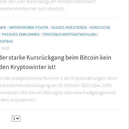
n die Leser dieses Blogs am meisten interessiert?
eise könnten hier auch deutlich...
NEN
/
HINTERGRÜNDE POLITIK
/
KLUGES INVESTIEREN
/
KÜNSTLICHE
/
PASSIVES EINKOMMEN
/
PERSÖNLICHKEITSENTWICKLUNG
/
AUFBAU
 2025
er starke Kursrückgang beim Bitcoin kein
 den Kryptowinter ist!
eibt die unangefochtene Nummer 1 der Kryptowährungen, doch
ramatischen Kursrückgang am 10. Oktober 2025 (über 10%)
 Investoren: War das ein Warnsignal oder eine Kaufgelegenheit?
tikel analysiere ich...