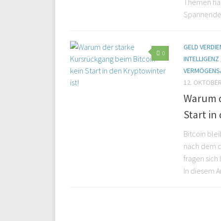
Themen habe
Spannenderw
GELD VERDIE
0
INTELLIGENZ
VERMÖGENS
12. OKTOBER
Warum d
Start in
Bitcoin bl
nach dem d
fragen sich
In diesem Ar