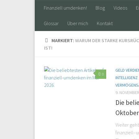
Finanziell umdenken!
Blog
Videos
E
Glossar
Über mich
Kontakt
MARKIERT:
WARUM DER STARKE KURSRÜCK
IST!
GELD VERDIE
0
INTELLIGENZ
VERMÖGENS
9. NOVEMBER
Die beli
Oktober
Weiter geht
finanziell-