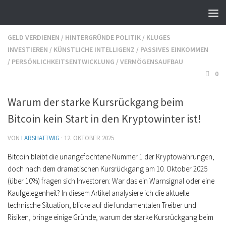
GELD VERDIENEN
/
HINTERGRÜNDE POLITIK
/
KLUGES
INVESTIEREN
/
KÜNSTLICHE INTELLIGENZ
/
PASSIVES EINKOMMEN
/
PERSÖNLICHKEITSENTWICKLUNG
/
VERMÖGENSAUFBAU
0
Warum der starke Kursrückgang beim
Bitcoin kein Start in den Kryptowinter ist!
VON
LARSHATTWIG
·
12. OKTOBER 2025
Bitcoin bleibt die unangefochtene Nummer 1 der Kryptowährungen,
doch nach dem dramatischen Kursrückgang am 10. Oktober 2025
(über 10%) fragen sich Investoren: War das ein Warnsignal oder eine
Kaufgelegenheit? In diesem Artikel analysiere ich die aktuelle
technische Situation, blicke auf die fundamentalen Treiber und
Risiken, bringe einige Gründe, warum der starke Kursrückgang beim