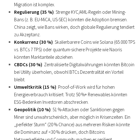
Migration ist komplex.
Regulierung (35 %)
: Strenge KYC/AML-Regeln oder Mining-
Bans (z. B. EU-MiCA, US-SEC) könnten die Adoption bremsen.
China zeigt, wie Bans wirken, doch globale Regulierung tendiert
zu Akzeptanz.
Konkurrenz (30 %)
: Skalierbarere Coins wie Solana (65.000 TPS
vs. BTCs 7 TPS) oder quantum-sichere Projekte wie Naoris
könnten Marktanteile abziehen.
CBDCs (30 %)
: Zentralisierte Digitalwährungen könnten Bitcoin
bei Utility überholen, obwohl BTCs Dezentralität ein Vorteil
bleibt.
Umweltkritik (15 %)
: Proof-of-Work wird für hohen
Energieverbrauch kritisiert. Trotz 50 %+ Renewables könnten
ESG-Bedenken Investoren abschrecken.
Geopolitik (10 %)
: 51 %-Attacken oder Sanktionen gegen
Miner sind unwahrscheinlich, aber möglich in Krisenzeiten. Ein
„perfekter Sturm“ (20 % Chance) aus mehreren Risiken könnte
die Dominanz auf <30 % drücken, doch Bitcoins
Netzwerkeffekte und Community machen es resilient.