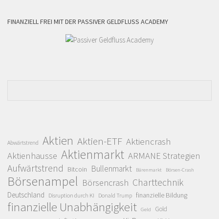
FINANZIELL FREI MIT DER PASSIVER GELDFLUSS ACADEMY
Aktien
Aktien-ETF
Aktiencrash
Abwärtstrend
Aktienmarkt
Aktienhausse
ARMANE Strategien
Aufwärtstrend
Bullenmarkt
Bitcoin
Bärenmarkt
Börsen-Crash
Börsenampel
Charttechnik
Börsencrash
Deutschland
finanzielle Bildung
Disruption durch KI
Donald Trump
finanzielle Unabhängigkeit
Gold
Geld