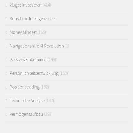
kluges Investieren
(414)
Künstliche Intelligenz
(123)
Money Mindset
(166)
Navigationshilfe KI-Revolution
(1)
Passives Einkommen
(199)
Persönlichkeitsentwicklung
(153)
Positionstrading
(162)
Technische Analyse
(142)
Vermögensaufbau
(393)