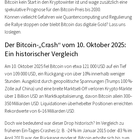
Bitcoin kein Start in den Kryptowinter ist und wage zusätzlich eine
spekulative Prognose für den Bitcoin-Preis bis 2030.
Können vielleicht Gefahren wie Quantencomputing und Regulierung
die Rallye stoppen oder bleibt Bitcoin das digitale Gold? Lass uns
loslegen.
Der Bitcoin-„Crash“ vom 10. Oktober 2025:
Ein historischer Vergleich
Am 10. Oktober 2025 fiel Bitcoin von etwa 121.000 USD auf ein Tief
von 109.000 USD, ein Rückgang von über 10% innerhalb weniger
Stunden. Ausgelöst durch geopolitische Spannungen (Trumps 100 %-
Zölle auf China) und eine breite Marktsell-Off verloren Krypto-Märkte
über 1 Billion USD an Marktkapitalisierung, davon Bitcoin allein 300–
350 Milliarden USD. Liquidationen überhebelter Positionen erreichten
Rekordwerte von 6–16 Milliarden USD.
Doch wie bedeutend war dieser Drop historisch? Im Vergleich zu
früheren Ein-Tages-Crashes (z. B. -24 % im Januar 2015 oder -83 % im
April 2013) war der Rückgang moderat. Bitcoin erholte sich bis zum