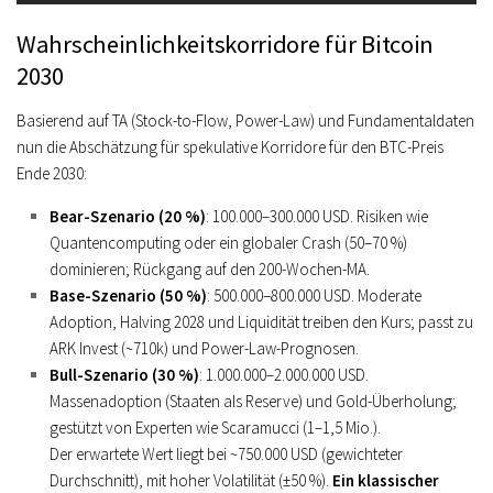
Wahrscheinlichkeitskorridore für Bitcoin
2030
Basierend auf TA (Stock-to-Flow, Power-Law) und Fundamentaldaten
nun die Abschätzung für spekulative Korridore für den BTC-Preis
Ende 2030:
Bear-Szenario (20 %)
: 100.000–300.000 USD. Risiken wie
Quantencomputing oder ein globaler Crash (50–70 %)
dominieren; Rückgang auf den 200-Wochen-MA.
Base-Szenario (50 %)
: 500.000–800.000 USD. Moderate
Adoption, Halving 2028 und Liquidität treiben den Kurs; passt zu
ARK Invest (~710k) und Power-Law-Prognosen.
Bull-Szenario (30 %)
: 1.000.000–2.000.000 USD.
Massenadoption (Staaten als Reserve) und Gold-Überholung;
gestützt von Experten wie Scaramucci (1–1,5 Mio.).
Der erwartete Wert liegt bei ~750.000 USD (gewichteter
Durchschnitt), mit hoher Volatilität (±50 %).
Ein klassischer