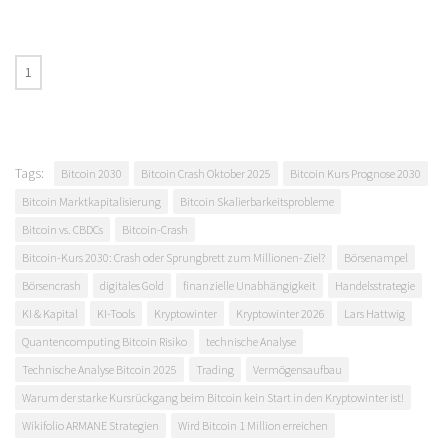
Tags:
Bitcoin 2030
Bitcoin Crash Oktober 2025
Bitcoin Kurs Prognose 2030
Bitcoin Marktkapitalisierung
Bitcoin Skalierbarkeitsprobleme
Bitcoin vs. CBDCs
Bitcoin-Crash
Bitcoin-Kurs 2030: Crash oder Sprungbrett zum Millionen-Ziel?
Börsenampel
Börsencrash
digitales Gold
finanzielle Unabhängigkeit
Handelsstrategie
KI & Kapital
KI-Tools
Kryptowinter
Kryptowinter 2026
Lars Hattwig
Quantencomputing Bitcoin Risiko
technische Analyse
Technische Analyse Bitcoin 2025
Trading
Vermögensaufbau
Warum der starke Kursrückgang beim Bitcoin kein Start in den Kryptowinter ist!
Wikifolio ARMANE Strategien
Wird Bitcoin 1 Million erreichen