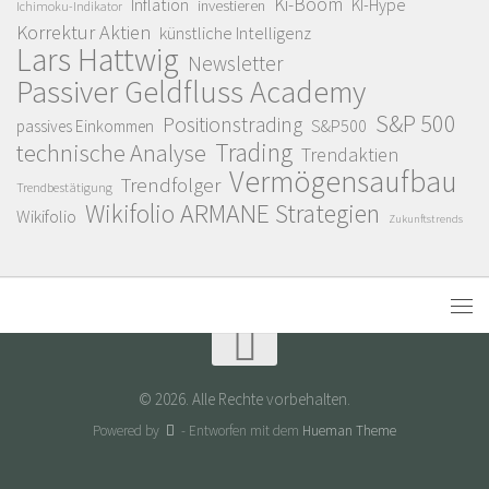
Ki-Boom
Inflation
KI-Hype
investieren
Ichimoku-Indikator
Korrektur Aktien
künstliche Intelligenz
Lars Hattwig
Newsletter
Passiver Geldfluss Academy
S&P 500
Positionstrading
S&P500
passives Einkommen
Trading
technische Analyse
Trendaktien
Vermögensaufbau
Trendfolger
Trendbestätigung
Wikifolio ARMANE Strategien
Wikifolio
Zukunftstrends
© 2026. Alle Rechte vorbehalten.
Powered by
- Entworfen mit dem
Hueman Theme