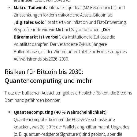
erwarteten CAGR von 50–70 %.
Makro-Tailwinds
: Globale Liquidität (M2-Rekordhochs) und
Zinssenkungen fördern risikoreiche Assets. Bitcoin als
„
digitales Gold
“ profitiert von Inflation und Fiat-Entwertung.
Kryptofreunde wie wie Michael Saylor betonen: „
Der
Bärenmarkt ist vorbei
“, da institutionelle Zuflüsse die
Volatilität dämpfen. Der veränderte Zyklus (längere
Bullenphasen, milder Winter) unterstützt eine Fortsetzung des
Aufwärtstrends bis 2026–2030.
Risiken für Bitcoin bis 2030:
Quantencomputing und mehr
Trotz der bullischen Aussichten gibt es erhebliche Risiken, die Bitcoins
Dominanz gefährden könnten:
Quantencomputing (40 % Wahrscheinlichkeit
):
Quantencomputer könnten die ECDSA-Verschlüsselung
knacken, was 20–30 % der Wallets angreifbar macht. Upgrades
(z. B. quantum-resistente Signaturen) sind geplant, aber die