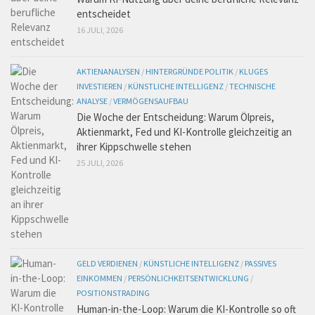
entscheidet
16 JULI, 2026
AKTIENANALYSEN
/
HINTERGRÜNDE POLITIK
/
KLUGES
INVESTIEREN
/
KÜNSTLICHE INTELLIGENZ
/
TECHNISCHE
ANALYSE
/
VERMÖGENSAUFBAU
Die Woche der Entscheidung: Warum Ölpreis,
Aktienmarkt, Fed und KI-Kontrolle gleichzeitig an
ihrer Kippschwelle stehen
25 JULI, 2026
GELD VERDIENEN
/
KÜNSTLICHE INTELLIGENZ
/
PASSIVES
EINKOMMEN
/
PERSÖNLICHKEITSENTWICKLUNG
/
POSITIONSTRADING
Human-in-the-Loop: Warum die KI-Kontrolle so oft