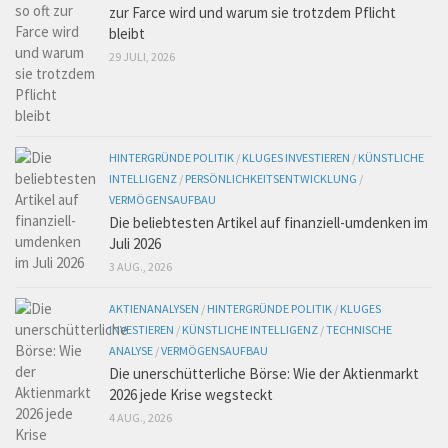
zur Farce wird und warum sie trotzdem Pflicht
bleibt
29 JULI, 2026
HINTERGRÜNDE POLITIK
/
KLUGES INVESTIEREN
/
KÜNSTLICHE
INTELLIGENZ
/
PERSÖNLICHKEITSENTWICKLUNG
/
VERMÖGENSAUFBAU
Die beliebtesten Artikel auf finanziell-umdenken im
Juli 2026
3 AUG., 2026
AKTIENANALYSEN
/
HINTERGRÜNDE POLITIK
/
KLUGES
INVESTIEREN
/
KÜNSTLICHE INTELLIGENZ
/
TECHNISCHE
ANALYSE
/
VERMÖGENSAUFBAU
Die unerschütterliche Börse: Wie der Aktienmarkt
2026 jede Krise wegsteckt
4 AUG., 2026