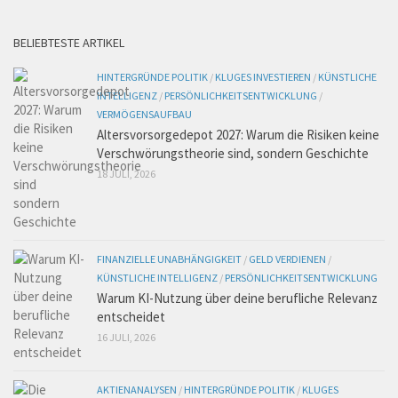
BELIEBTESTE ARTIKEL
HINTERGRÜNDE POLITIK
/
KLUGES INVESTIEREN
/
KÜNSTLICHE
INTELLIGENZ
/
PERSÖNLICHKEITSENTWICKLUNG
/
VERMÖGENSAUFBAU
Altersvorsorgedepot 2027: Warum die Risiken keine
Verschwörungstheorie sind, sondern Geschichte
18 JULI, 2026
FINANZIELLE UNABHÄNGIGKEIT
/
GELD VERDIENEN
/
KÜNSTLICHE INTELLIGENZ
/
PERSÖNLICHKEITSENTWICKLUNG
Warum KI-Nutzung über deine berufliche Relevanz
entscheidet
16 JULI, 2026
AKTIENANALYSEN
/
HINTERGRÜNDE POLITIK
/
KLUGES