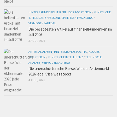
HINTERGRÜNDE POLITIK
/
KLUGES INVESTIEREN
/
KÜNSTLICHE
INTELLIGENZ
/
PERSÖNLICHKEITSENTWICKLUNG
/
VERMÖGENSAUFBAU
Die beliebtesten Artikel auf finanziell-umdenken im
Juli 2026
3 AUG., 2026
AKTIENANALYSEN
/
HINTERGRÜNDE POLITIK
/
KLUGES
INVESTIEREN
/
KÜNSTLICHE INTELLIGENZ
/
TECHNISCHE
ANALYSE
/
VERMÖGENSAUFBAU
Die unerschütterliche Börse: Wie der Aktienmarkt
2026 jede Krise wegsteckt
4 AUG., 2026