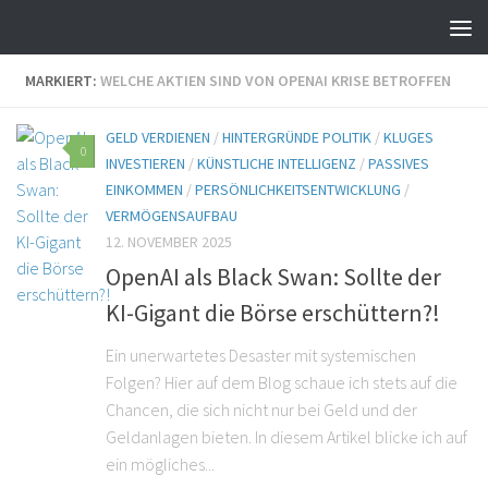
MARKIERT:
WELCHE AKTIEN SIND VON OPENAI KRISE BETROFFEN
GELD VERDIENEN
/
HINTERGRÜNDE POLITIK
/
KLUGES
0
INVESTIEREN
/
KÜNSTLICHE INTELLIGENZ
/
PASSIVES
EINKOMMEN
/
PERSÖNLICHKEITSENTWICKLUNG
/
VERMÖGENSAUFBAU
12. NOVEMBER 2025
OpenAI als Black Swan: Sollte der
KI-Gigant die Börse erschüttern?!
Ein unerwartetes Desaster mit systemischen
Folgen? Hier auf dem Blog schaue ich stets auf die
Chancen, die sich nicht nur bei Geld und der
Geldanlagen bieten. In diesem Artikel blicke ich auf
ein mögliches...