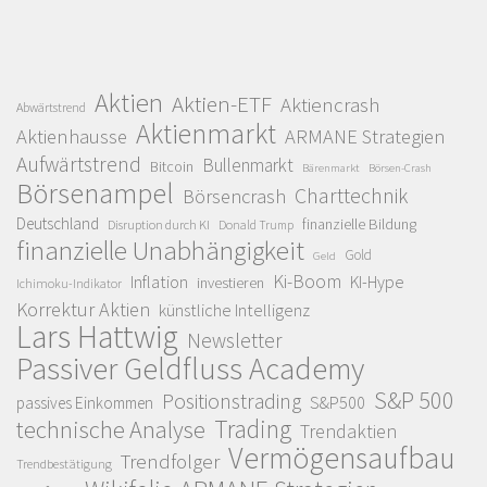
Aktien
Aktien-ETF
Aktiencrash
Abwärtstrend
Aktienmarkt
Aktienhausse
ARMANE Strategien
Aufwärtstrend
Bullenmarkt
Bitcoin
Bärenmarkt
Börsen-Crash
Börsenampel
Charttechnik
Börsencrash
Deutschland
finanzielle Bildung
Disruption durch KI
Donald Trump
finanzielle Unabhängigkeit
Gold
Geld
Ki-Boom
Inflation
KI-Hype
investieren
Ichimoku-Indikator
Korrektur Aktien
künstliche Intelligenz
Lars Hattwig
Newsletter
Passiver Geldfluss Academy
S&P 500
Positionstrading
S&P500
passives Einkommen
Trading
technische Analyse
Trendaktien
Vermögensaufbau
Trendfolger
Trendbestätigung