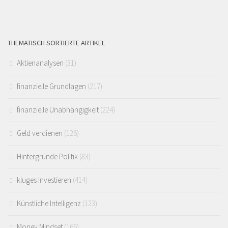
THEMATISCH SORTIERTE ARTIKEL
Aktienanalysen
(31)
finanzielle Grundlagen
(217)
finanzielle Unabhängigkeit
(224)
Geld verdienen
(126)
Hintergründe Politik
(83)
kluges Investieren
(414)
Künstliche Intelligenz
(123)
Money Mindset
(166)