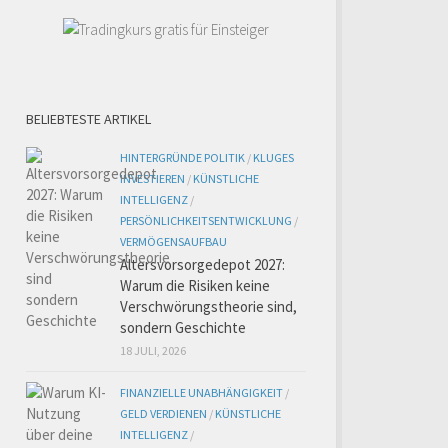
BELIEBTESTE ARTIKEL
HINTERGRÜNDE POLITIK
/
KLUGES
INVESTIEREN
/
KÜNSTLICHE
INTELLIGENZ
/
PERSÖNLICHKEITSENTWICKLUNG
/
VERMÖGENSAUFBAU
Altersvorsorgedepot 2027:
Warum die Risiken keine
Verschwörungstheorie sind,
sondern Geschichte
18 JULI, 2026
FINANZIELLE UNABHÄNGIGKEIT
/
GELD VERDIENEN
/
KÜNSTLICHE
INTELLIGENZ
/