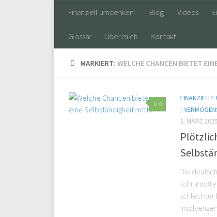
Finanziell umdenken!
Blog
Videos
E
Glossar
Über mich
Kontakt
MARKIERT:
WELCHE CHANCEN BIETET EINE
FINANZIELLE
0
/
VERMÖGEN
2. MÄRZ 202
Plötzlic
Selbstä
Die deutsch
schrumpfte 
schlechter 
Insolvenzen 