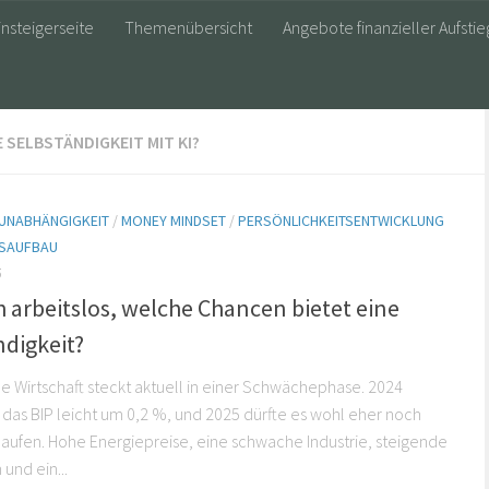
insteigerseite
Themenübersicht
Angebote finanzieller Aufstie
 SELBSTÄNDIGKEIT MIT KI?
 UNABHÄNGIGKEIT
/
MONEY MINDSET
/
PERSÖNLICHKEITSENTWICKLUNG
SAUFBAU
5
h arbeitslos, welche Chancen bietet eine
ndigkeit?
e Wirtschaft steckt aktuell in einer Schwächephase. 2024
das BIP leicht um 0,2 %, und 2025 dürfte es wohl eher noch
laufen. Hohe Energiepreise, eine schwache Industrie, steigende
und ein...