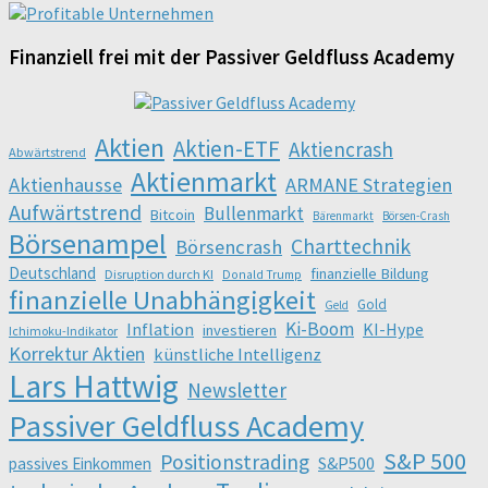
Finanziell frei mit der Passiver Geldfluss Academy
Aktien
Aktien-ETF
Aktiencrash
Abwärtstrend
Aktienmarkt
Aktienhausse
ARMANE Strategien
Aufwärtstrend
Bullenmarkt
Bitcoin
Bärenmarkt
Börsen-Crash
Börsenampel
Charttechnik
Börsencrash
Deutschland
finanzielle Bildung
Disruption durch KI
Donald Trump
finanzielle Unabhängigkeit
Gold
Geld
Ki-Boom
Inflation
KI-Hype
investieren
Ichimoku-Indikator
Korrektur Aktien
künstliche Intelligenz
Lars Hattwig
Newsletter
Passiver Geldfluss Academy
S&P 500
Positionstrading
S&P500
passives Einkommen