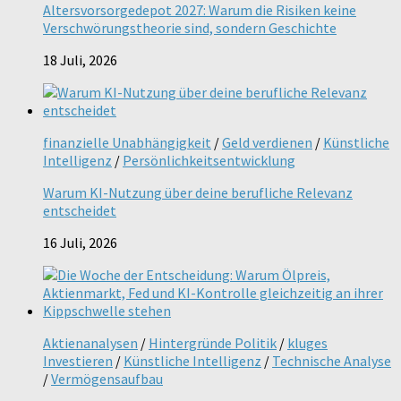
Altersvorsorgedepot 2027: Warum die Risiken keine
Verschwörungstheorie sind, sondern Geschichte
18 Juli, 2026
finanzielle Unabhängigkeit
/
Geld verdienen
/
Künstliche
Intelligenz
/
Persönlichkeitsentwicklung
Warum KI-Nutzung über deine berufliche Relevanz
entscheidet
16 Juli, 2026
Aktienanalysen
/
Hintergründe Politik
/
kluges
Investieren
/
Künstliche Intelligenz
/
Technische Analyse
/
Vermögensaufbau