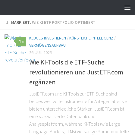
MARKIERT:
WIE KI ETF PORTFOLIO OPTIMIERT
KLUGES INVESTIEREN
/
KÜNSTLICHE INTELLIGENZ
/
0
VERMÖGENSAUFBAU
26. JULI 2025
Wie KI-Tools die ETF-Suche
revolutionieren und JustETF.com
ergänzen
JustETF.com und KI-Tools zur ETF-Suche sind
beides wertvolle Instrumente für Anleger, aber sie
bieten unterschiedliche Stärken. JustETF.com ist
eine spezialisierte Datenbank und
Analyseplattform, während KI-Tools (wie Large
Language Models, LLMs) vielseitige Sprachmodelle