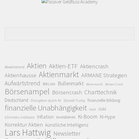
Aktien
Aktien-ETF
Aktiencrash
Abwärtstrend
Aktienmarkt
Aktienhausse
ARMANE Strategien
Aufwärtstrend
Bullenmarkt
Bitcoin
Bärenmarkt
Börsen-Crash
Börsenampel
Charttechnik
Börsencrash
Deutschland
finanzielle Bildung
Disruption durch KI
Donald Trump
finanzielle Unabhängigkeit
Gold
Geld
Ki-Boom
Inflation
KI-Hype
investieren
Ichimoku-Indikator
Korrektur Aktien
künstliche Intelligenz
Lars Hattwig
Newsletter