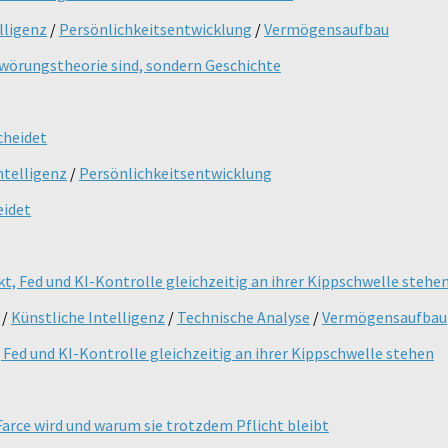
lligenz
/
Persönlichkeitsentwicklung
/
Vermögensaufbau
hwörungstheorie sind, sondern Geschichte
ntelligenz
/
Persönlichkeitsentwicklung
eidet
/
Künstliche Intelligenz
/
Technische Analyse
/
Vermögensaufbau
Fed und KI-Kontrolle gleichzeitig an ihrer Kippschwelle stehen