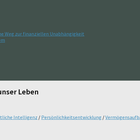
he Weg zur finanziellen Unabhängigkeit
tem
 unser Leben
tliche Intelligenz
/
Persönlichkeitsentwicklung
/
Vermögensaufb