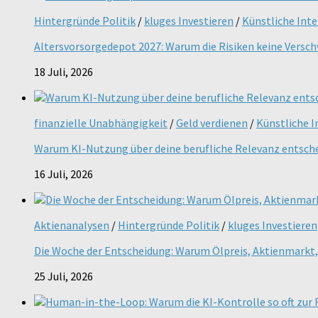
Hintergründe Politik
/
kluges Investieren
/
Künstliche Inte
Altersvorsorgedepot 2027: Warum die Risiken keine Versc
18 Juli, 2026
finanzielle Unabhängigkeit
/
Geld verdienen
/
Künstliche I
Warum KI-Nutzung über deine berufliche Relevanz entsch
16 Juli, 2026
Aktienanalysen
/
Hintergründe Politik
/
kluges Investieren
Die Woche der Entscheidung: Warum Ölpreis, Aktienmarkt, 
25 Juli, 2026