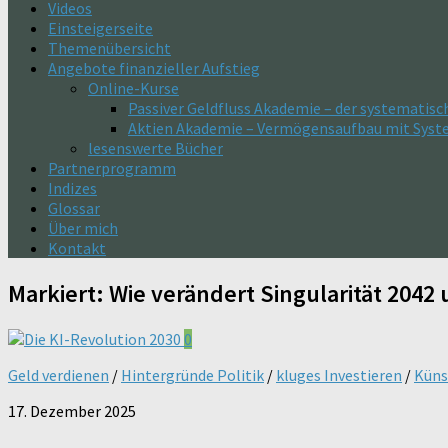
Videos
Einsteigerseite
Themenübersicht
Angebote finanzieller Aufstieg
Online-Kurse
Passiver Geldfluss Akademie – der systematisc
Aktien Akademie – Vermögensaufbau mit Sys
lesenswerte Bücher
Partnerprogramm
Indizes
Glossar
Über mich
Kontakt
Markiert:
Wie verändert Singularität 2042
0
Geld verdienen
/
Hintergründe Politik
/
kluges Investieren
/
Küns
17. Dezember 2025