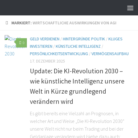
MARKIERT:
WIRTSCHAFTLICHE AUSWIRKUNGEN VON AGI
GELD VERDIENEN
/
HINTERGRÜNDE POLITIK
/
KLUGES
0
INVESTIEREN
/
KÜNSTLICHE INTELLIGENZ
/
PERSÖNLICHKEITSENTWICKLUNG
/
VERMÖGENSAUFBAU
17. DEZEMBER 2025
Update: Die KI-Revolution 2030 –
wie künstliche Intelligenz unsere
Welt in Kürze grundlegend
verändern wird
Es gibt bereits eine Vielzahl an Prognosen, in
welcher Art und Weise „Die KI-Revolution 2030“
unsere Welt nicht nur beim Trading und bei der
Geldanlage verändern wird (siehe dazu auch: