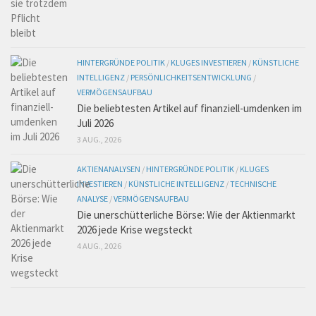
HINTERGRÜNDE POLITIK
/
KLUGES INVESTIEREN
/
KÜNSTLICHE
INTELLIGENZ
/
PERSÖNLICHKEITSENTWICKLUNG
/
VERMÖGENSAUFBAU
Die beliebtesten Artikel auf finanziell-umdenken im
Juli 2026
3 AUG., 2026
AKTIENANALYSEN
/
HINTERGRÜNDE POLITIK
/
KLUGES
INVESTIEREN
/
KÜNSTLICHE INTELLIGENZ
/
TECHNISCHE
ANALYSE
/
VERMÖGENSAUFBAU
Die unerschütterliche Börse: Wie der Aktienmarkt
2026 jede Krise wegsteckt
4 AUG., 2026