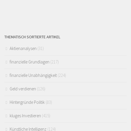
THEMATISCH SORTIERTE ARTIKEL
Aktienanalysen
(31)
finanzielle Grundlagen
(217)
finanzielle Unabhängigkeit
(224)
Geld verdienen
(126)
Hintergründe Politik
(83)
kluges Investieren
(415)
Künstliche Intelligenz
(124)