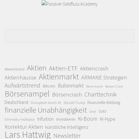
Aktien
Aktien-ETF
Aktiencrash
Abwärtstrend
Aktienmarkt
Aktienhausse
ARMANE Strategien
Aufwärtstrend
Bullenmarkt
Bitcoin
Bärenmarkt
Börsen-Crash
Börsenampel
Charttechnik
Börsencrash
Deutschland
finanzielle Bildung
Disruption durch KI
Donald Trump
finanzielle Unabhängigkeit
Gold
Geld
Ki-Boom
Inflation
KI-Hype
investieren
Ichimoku-Indikator
Korrektur Aktien
künstliche Intelligenz
Lars Hattwig
Newsletter