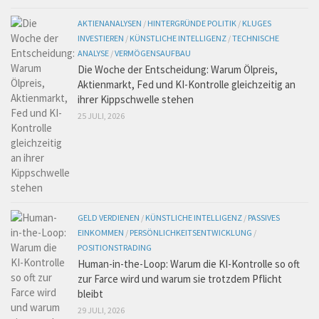
AKTIENANALYSEN
/
HINTERGRÜNDE POLITIK
/
KLUGES
INVESTIEREN
/
KÜNSTLICHE INTELLIGENZ
/
TECHNISCHE
ANALYSE
/
VERMÖGENSAUFBAU
Die Woche der Entscheidung: Warum Ölpreis,
Aktienmarkt, Fed und KI-Kontrolle gleichzeitig an
ihrer Kippschwelle stehen
25 JULI, 2026
GELD VERDIENEN
/
KÜNSTLICHE INTELLIGENZ
/
PASSIVES
EINKOMMEN
/
PERSÖNLICHKEITSENTWICKLUNG
/
POSITIONSTRADING
Human-in-the-Loop: Warum die KI-Kontrolle so oft
zur Farce wird und warum sie trotzdem Pflicht
bleibt
29 JULI, 2026