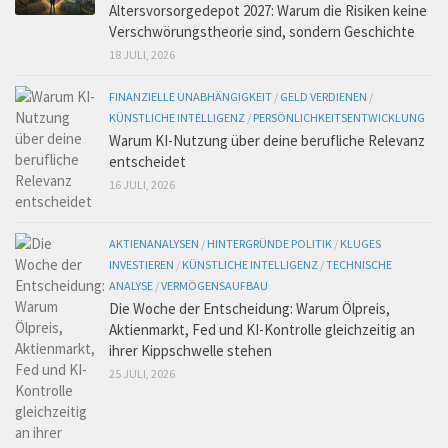
Altersvorsorgedepot 2027: Warum die Risiken keine
Verschwörungstheorie sind, sondern Geschichte
18 JULI, 2026
FINANZIELLE UNABHÄNGIGKEIT
/
GELD VERDIENEN
/
KÜNSTLICHE INTELLIGENZ
/
PERSÖNLICHKEITSENTWICKLUNG
Warum KI-Nutzung über deine berufliche Relevanz
entscheidet
16 JULI, 2026
AKTIENANALYSEN
/
HINTERGRÜNDE POLITIK
/
KLUGES
INVESTIEREN
/
KÜNSTLICHE INTELLIGENZ
/
TECHNISCHE
ANALYSE
/
VERMÖGENSAUFBAU
Die Woche der Entscheidung: Warum Ölpreis,
Aktienmarkt, Fed und KI-Kontrolle gleichzeitig an
ihrer Kippschwelle stehen
25 JULI, 2026