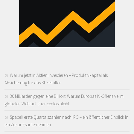
Warum jetzt in Aktien investieren – Produktivkapital als
Absicherung für das KI-Zeitalter
30 Milliarden gegen eine Billion: Warum Europas KI-Offensive im
globalen Wettlauf chancenlos bleibt
SpaceX erste Quartalszahlen nach IPO – ein öffentlicher Einblick in
ein Zukunftsunternehmen