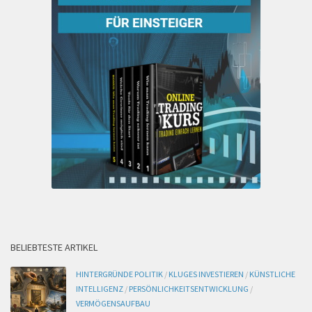
BELIEBTESTE ARTIKEL
HINTERGRÜNDE POLITIK
/
KLUGES INVESTIEREN
/
KÜNSTLICHE
INTELLIGENZ
/
PERSÖNLICHKEITSENTWICKLUNG
/
VERMÖGENSAUFBAU