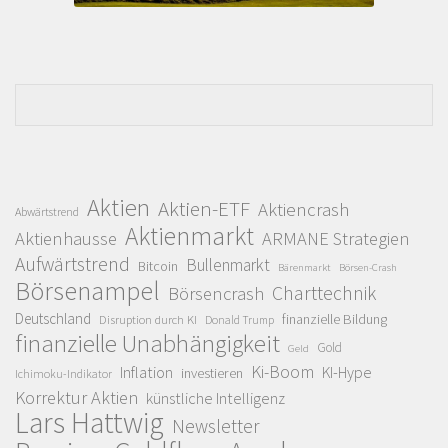
Aktien
Aktien-ETF
Aktiencrash
Abwärtstrend
Aktienmarkt
Aktienhausse
ARMANE Strategien
Aufwärtstrend
Bullenmarkt
Bitcoin
Bärenmarkt
Börsen-Crash
Börsenampel
Charttechnik
Börsencrash
Deutschland
finanzielle Bildung
Disruption durch KI
Donald Trump
finanzielle Unabhängigkeit
Gold
Geld
Ki-Boom
Inflation
KI-Hype
investieren
Ichimoku-Indikator
Korrektur Aktien
künstliche Intelligenz
Lars Hattwig
Newsletter