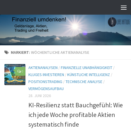
MARKIERT:
WÖCHENTLICHE AKTIENANALYSE
AKTIENANALYSEN
/
FINANZIELLE UNABHÄNGIGKEIT
/
0
KLUGES INVESTIEREN
/
KÜNSTLICHE INTELLIGENZ
/
POSITIONSTRADING
/
TECHNISCHE ANALYSE
/
VERMÖGENSAUFBAU
28. JUNI 2026
KI-Resilienz statt Bauchgefühl: Wie
ich jede Woche profitable Aktien
systematisch finde