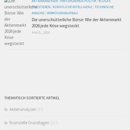
AKTIENANALYSEN
/
HINTERGRÜNDE POLITIK
/
KLUGES
INVESTIEREN
/
KÜNSTLICHE INTELLIGENZ
/
TECHNISCHE
ANALYSE
/
VERMÖGENSAUFBAU
Die unerschütterliche Börse: Wie der Aktienmarkt
2026 jede Krise wegsteckt
4 AUG., 2026
THEMATISCH SORTIERTE ARTIKEL
Aktienanalysen
(31)
finanzielle Grundlagen
(217)