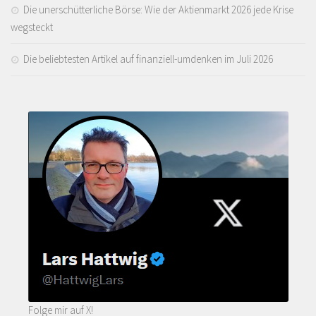
Die unerschütterliche Börse: Wie der Aktienmarkt 2026 jede Krise
wegsteckt
Die beliebtesten Artikel auf finanziell-umdenken im Juli 2026
Folge mir auf X!