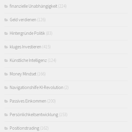
finanzielle Unabhängigkeit
(224)
Geld verdienen
(126)
Hintergründe Politik
(83)
kluges Investieren
(415)
Künstliche Intelligenz
(124)
Money Mindset
(166)
Navigationshilfe KI-Revolution
(2)
Passives Einkommen
(200)
Persönlichkeitsentwicklung
(153)
Positionstrading
(162)