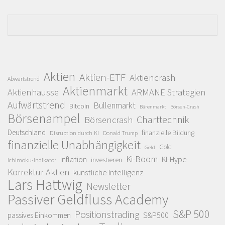
Aktien
Aktien-ETF
Aktiencrash
Abwärtstrend
Aktienmarkt
Aktienhausse
ARMANE Strategien
Aufwärtstrend
Bullenmarkt
Bitcoin
Bärenmarkt
Börsen-Crash
Börsenampel
Charttechnik
Börsencrash
Deutschland
finanzielle Bildung
Disruption durch KI
Donald Trump
finanzielle Unabhängigkeit
Gold
Geld
Ki-Boom
Inflation
KI-Hype
investieren
Ichimoku-Indikator
Korrektur Aktien
künstliche Intelligenz
Lars Hattwig
Newsletter
Passiver Geldfluss Academy
S&P 500
Positionstrading
S&P500
passives Einkommen