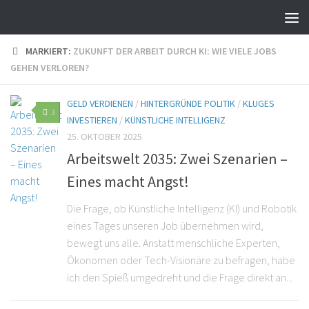
MARKIERT:
ZUKUNFT DER ARBEIT DURCH KI: WIE VIELE JOBS
GEHEN VERLOREN?
GELD VERDIENEN
/
HINTERGRÜNDE POLITIK
/
KLUGES
3
INVESTIEREN
/
KÜNSTLICHE INTELLIGENZ
25. OKTOBER 2025
Arbeitswelt 2035: Zwei Szenarien –
Eines macht Angst!
Die Frage, ob Künstliche Intelligenz (KI) und Robotik
eines Tages unseren Job übernehmen wird,
bewegt uns alle. Anstatt menschliche Experten,
Ökonomen oder Tech-Visionäre zu befragen, habe
ich den Spieß umgedreht und die Frage direkt an...