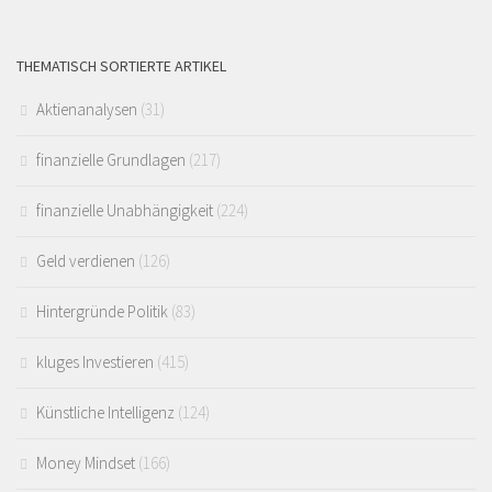
THEMATISCH SORTIERTE ARTIKEL
Aktienanalysen
(31)
finanzielle Grundlagen
(217)
finanzielle Unabhängigkeit
(224)
Geld verdienen
(126)
Hintergründe Politik
(83)
kluges Investieren
(415)
Künstliche Intelligenz
(124)
Money Mindset
(166)