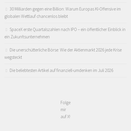
30 Milliarden gegen eine Billion: Warum Europas KI-Offensive im
globalen Wettlauf chancenlos bleibt
SpaceX erste Quartalszahlen nach IPO – ein öffentlicher Einblick in
ein Zukunftsunternehmen
Die unerschütterliche Börse: Wie der Aktienmarkt 2026 jede Krise
wegsteckt
Die beliebtesten Artikel auf finanziell-umdenken im Juli 2026
Folge
mir
auf X!