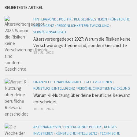
BELIEBTESTE ARTIKEL
HINTERGRÜNDE POLITIK
/
KLUGES INVESTIEREN
/
KÜNSTLICHE
INTELLIGENZ
/
PERSÖNLICHKEITSENTWICKLUNG
/
VERMÖGENSAUFBAU
Altersvorsorgedepot 2027: Warum die Risiken keine
Verschwörungstheorie sind, sondern Geschichte
18 JULI, 2026
FINANZIELLE UNABHÄNGIGKEIT
/
GELD VERDIENEN
/
KÜNSTLICHE INTELLIGENZ
/
PERSÖNLICHKEITSENTWICKLUNG
Warum KI-Nutzung über deine berufliche Relevanz
entscheidet
16 JULI, 2026
AKTIENANALYSEN
/
HINTERGRÜNDE POLITIK
/
KLUGES
INVESTIEREN
/
KÜNSTLICHE INTELLIGENZ
/
TECHNISCHE