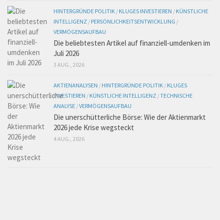
HINTERGRÜNDE POLITIK
/
KLUGES INVESTIEREN
/
KÜNSTLICHE
INTELLIGENZ
/
PERSÖNLICHKEITSENTWICKLUNG
/
VERMÖGENSAUFBAU
Die beliebtesten Artikel auf finanziell-umdenken im
Juli 2026
3 AUG., 2026
AKTIENANALYSEN
/
HINTERGRÜNDE POLITIK
/
KLUGES
INVESTIEREN
/
KÜNSTLICHE INTELLIGENZ
/
TECHNISCHE
ANALYSE
/
VERMÖGENSAUFBAU
Die unerschütterliche Börse: Wie der Aktienmarkt
2026 jede Krise wegsteckt
4 AUG., 2026