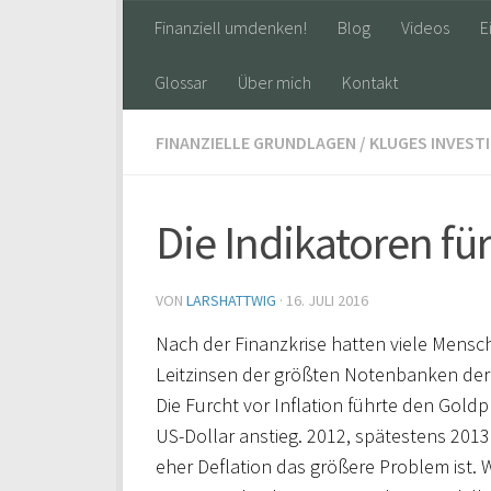
Finanziell umdenken!
Blog
Videos
E
Glossar
Über mich
Kontakt
FINANZIELLE GRUNDLAGEN
/
KLUGES INVEST
Die Indikatoren für
VON
LARSHATTWIG
·
16. JULI 2016
Nach der Finanzkrise hatten viele Mensch
Leitzinsen der größten Notenbanken der
Die Furcht vor Inflation führte den Goldp
US-Dollar anstieg. 2012, spätestens 2013
eher Deflation das größere Problem ist.