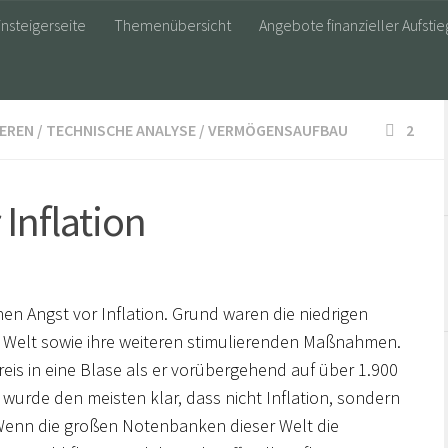
insteigerseite
Themenübersicht
Angebote finanzieller Aufstie
IEREN
/
TECHNISCHE ANALYSE
/
VERMÖGENSAUFBAU
2
 Inflation
en Angst vor Inflation. Grund waren die niedrigen
 Welt sowie ihre weiteren stimulierenden Maßnahmen.
reis in eine Blase als er vorübergehend auf über 1.900
 wurde den meisten klar, dass nicht Inflation, sondern
 Wenn die großen Notenbanken dieser Welt die