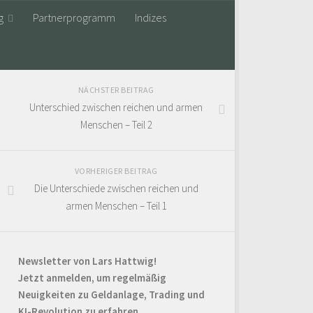
g
Partnerprogramm
Indizes
NÄCHSTER BEITRAG
Unterschied zwischen reichen und armen
Menschen – Teil 2
VORHERIGER BEITRAG
Die Unterschiede zwischen reichen und
armen Menschen – Teil 1
Newsletter von Lars Hattwig!
Jetzt anmelden, um regelmäßig
Neuigkeiten zu Geldanlage, Trading und
KI-Revolution zu erfahren.