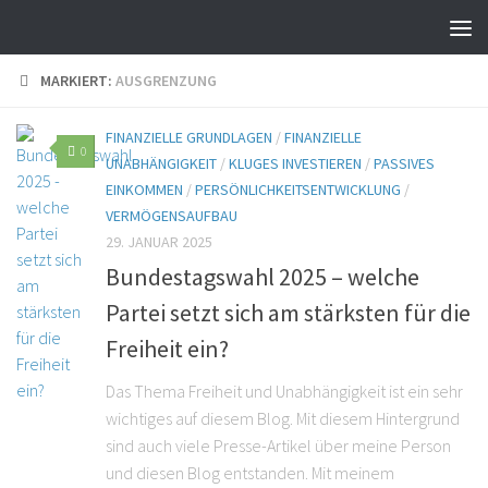
MARKIERT:
AUSGRENZUNG
FINANZIELLE GRUNDLAGEN
/
FINANZIELLE
0
UNABHÄNGIGKEIT
/
KLUGES INVESTIEREN
/
PASSIVES
EINKOMMEN
/
PERSÖNLICHKEITSENTWICKLUNG
/
VERMÖGENSAUFBAU
29. JANUAR 2025
Bundestagswahl 2025 – welche
Partei setzt sich am stärksten für die
Freiheit ein?
Das Thema Freiheit und Unabhängigkeit ist ein sehr
wichtiges auf diesem Blog. Mit diesem Hintergrund
sind auch viele Presse-Artikel über meine Person
und diesen Blog entstanden. Mit meinem