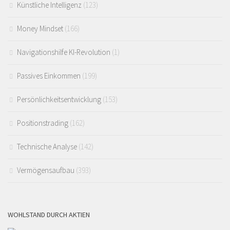
Künstliche Intelligenz
(123)
Money Mindset
(166)
Navigationshilfe KI-Revolution
(1)
Passives Einkommen
(199)
Persönlichkeitsentwicklung
(153)
Positionstrading
(162)
Technische Analyse
(142)
Vermögensaufbau
(393)
WOHLSTAND DURCH AKTIEN