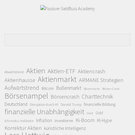
Aktien
Aktien-ETF
Aktiencrash
Abwärtstrend
Aktienmarkt
Aktienhausse
ARMANE Strategien
Aufwärtstrend
Bullenmarkt
Bitcoin
Bärenmarkt
Börsen-Crash
Börsenampel
Charttechnik
Börsencrash
Deutschland
finanzielle Bildung
Disruption durch KI
Donald Trump
finanzielle Unabhängigkeit
Gold
Geld
Ki-Boom
Inflation
KI-Hype
investieren
Ichimoku-Indikator
Korrektur Aktien
künstliche Intelligenz