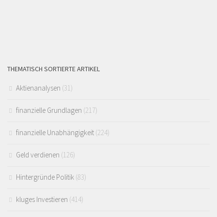
THEMATISCH SORTIERTE ARTIKEL
Aktienanalysen
(31)
finanzielle Grundlagen
(217)
finanzielle Unabhängigkeit
(224)
Geld verdienen
(126)
Hintergründe Politik
(83)
kluges Investieren
(414)