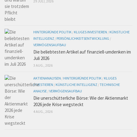
29 JULI, 2026
HINTERGRÜNDE POLITIK
/
KLUGES INVESTIEREN
/
KÜNSTLICHE
INTELLIGENZ
/
PERSÖNLICHKEITSENTWICKLUNG
/
VERMÖGENSAUFBAU
Die beliebtesten Artikel auf finanziell-umdenken im
Juli 2026
3 AUG., 2026
AKTIENANALYSEN
/
HINTERGRÜNDE POLITIK
/
KLUGES
INVESTIEREN
/
KÜNSTLICHE INTELLIGENZ
/
TECHNISCHE
ANALYSE
/
VERMÖGENSAUFBAU
Die unerschütterliche Börse: Wie der Aktienmarkt
2026 jede Krise wegsteckt
4 AUG., 2026