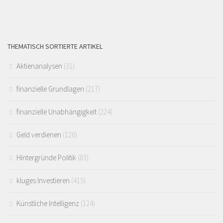
THEMATISCH SORTIERTE ARTIKEL
Aktienanalysen
(31)
finanzielle Grundlagen
(217)
finanzielle Unabhängigkeit
(224)
Geld verdienen
(126)
Hintergründe Politik
(83)
kluges Investieren
(415)
Künstliche Intelligenz
(124)