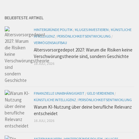
BELIEBTESTE ARTIKEL
HINTERGRÜNDE POLITIK
/
KLUGES INVESTIEREN
/
KÜNSTLICHE
INTELLIGENZ
/
PERSÖNLICHKEITSENTWICKLUNG
/
VERMÖGENSAUFBAU
Altersvorsorgedepot 2027: Warum die Risiken keine
Verschwörungstheorie sind, sondern Geschichte
18 JULI, 2026
FINANZIELLE UNABHÄNGIGKEIT
/
GELD VERDIENEN
/
KÜNSTLICHE INTELLIGENZ
/
PERSÖNLICHKEITSENTWICKLUNG
Warum KI-Nutzung über deine berufliche Relevanz
entscheidet
16 JULI, 2026
AKTIENANALYSEN
/
HINTERGRÜNDE POLITIK
/
KLUGES