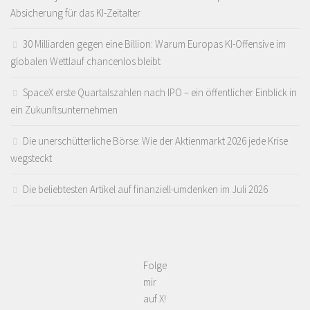
Absicherung für das KI-Zeitalter
30 Milliarden gegen eine Billion: Warum Europas KI-Offensive im
globalen Wettlauf chancenlos bleibt
SpaceX erste Quartalszahlen nach IPO – ein öffentlicher Einblick in
ein Zukunftsunternehmen
Die unerschütterliche Börse: Wie der Aktienmarkt 2026 jede Krise
wegsteckt
Die beliebtesten Artikel auf finanziell-umdenken im Juli 2026
Folge
mir
auf X!