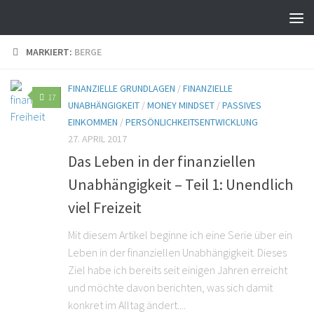
MARKIERT:
BERGE
FINANZIELLE GRUNDLAGEN
/
FINANZIELLE
17
UNABHÄNGIGKEIT
/
MONEY MINDSET
/
PASSIVES
EINKOMMEN
/
PERSÖNLICHKEITSENTWICKLUNG
27. APRIL 2017
Das Leben in der finanziellen
Unabhängigkeit – Teil 1: Unendlich
viel Freizeit
Mit diesem Artikel beginne ich eine Serie über ein
Leben in der finanziellen Unabhängigkeit. Dieses
Ziel habe ich bereits seit einigen Jahren erreicht
und möchte davon berichten, was sich damit
konkret im Alltag ändert....