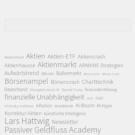
Aktien
Aktien-ETF
Aktiencrash
Abwärtstrend
Aktienmarkt
Aktienhausse
ARMANE Strategien
Aufwärtstrend
Bullenmarkt
Bitcoin
Bärenmarkt
Börsen-Crash
Börsenampel
Charttechnik
Börsencrash
Deutschland
finanzielle Bildung
Disruption durch KI
Donald Trump
finanzielle Unabhängigkeit
Gold
Geld
Ki-Boom
Inflation
KI-Hype
investieren
Ichimoku-Indikator
Korrektur Aktien
künstliche Intelligenz
Lars Hattwig
Newsletter
Passiver Geldfluss Academy