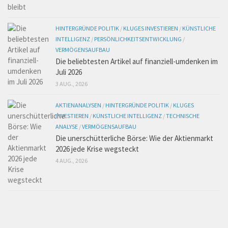
HINTERGRÜNDE POLITIK
/
KLUGES INVESTIEREN
/
KÜNSTLICHE
INTELLIGENZ
/
PERSÖNLICHKEITSENTWICKLUNG
/
VERMÖGENSAUFBAU
Die beliebtesten Artikel auf finanziell-umdenken im
Juli 2026
3 AUG., 2026
AKTIENANALYSEN
/
HINTERGRÜNDE POLITIK
/
KLUGES
INVESTIEREN
/
KÜNSTLICHE INTELLIGENZ
/
TECHNISCHE
ANALYSE
/
VERMÖGENSAUFBAU
Die unerschütterliche Börse: Wie der Aktienmarkt
2026 jede Krise wegsteckt
4 AUG., 2026