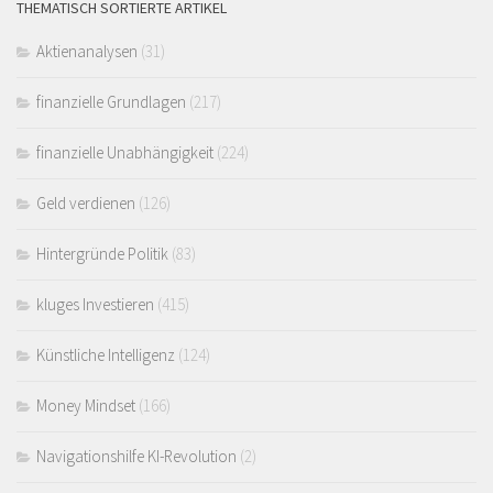
THEMATISCH SORTIERTE ARTIKEL
Aktienanalysen
(31)
finanzielle Grundlagen
(217)
finanzielle Unabhängigkeit
(224)
Geld verdienen
(126)
Hintergründe Politik
(83)
kluges Investieren
(415)
Künstliche Intelligenz
(124)
Money Mindset
(166)
Navigationshilfe KI-Revolution
(2)