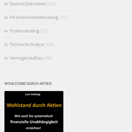
Passives Einkommen
(200)
Persönlichkeitsentwicklung
(153)
Positionstrading
(162)
Technische Analyse
(142)
Vermögensaufbau
(394)
WOHLSTAND DURCH AKTIEN