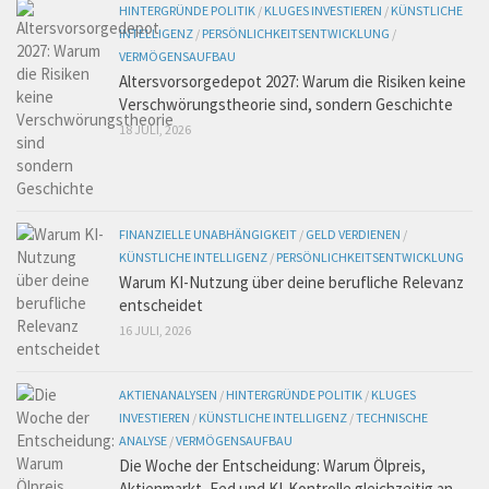
HINTERGRÜNDE POLITIK
/
KLUGES INVESTIEREN
/
KÜNSTLICHE
INTELLIGENZ
/
PERSÖNLICHKEITSENTWICKLUNG
/
VERMÖGENSAUFBAU
Altersvorsorgedepot 2027: Warum die Risiken keine
Verschwörungstheorie sind, sondern Geschichte
18 JULI, 2026
FINANZIELLE UNABHÄNGIGKEIT
/
GELD VERDIENEN
/
KÜNSTLICHE INTELLIGENZ
/
PERSÖNLICHKEITSENTWICKLUNG
Warum KI-Nutzung über deine berufliche Relevanz
entscheidet
16 JULI, 2026
AKTIENANALYSEN
/
HINTERGRÜNDE POLITIK
/
KLUGES
INVESTIEREN
/
KÜNSTLICHE INTELLIGENZ
/
TECHNISCHE
ANALYSE
/
VERMÖGENSAUFBAU
Die Woche der Entscheidung: Warum Ölpreis,
Aktienmarkt, Fed und KI-Kontrolle gleichzeitig an