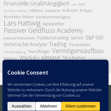
finanzielle Unabhängigkeit
Gold
Geld
Ki-Boom
Inflation
KI-Hype
investieren
Ichimoku-Indikator
Korrektur Aktien
künstliche Intelligenz
Lars Hattwig
Newsletter
Passiver Geldfluss Academy
S&P 500
Positionstrading
S&P500
passives Einkommen
Trading
technische Analyse
Trendaktien
Vermögensaufbau
Trendfolger
Trendbestätigung
Wikifolio ARMANE Strategien
Wikifolio
Zukunftstrends
© 2026. Alle Rechte vorbehalten.
Powered by
- Entworfen mit dem
Hueman Theme