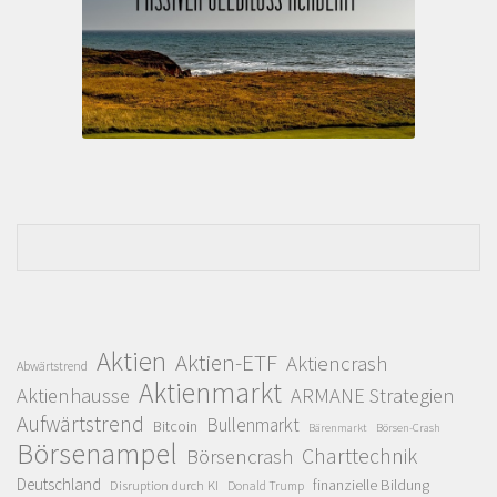
Aktien
Aktien-ETF
Aktiencrash
Abwärtstrend
Aktienmarkt
Aktienhausse
ARMANE Strategien
Aufwärtstrend
Bullenmarkt
Bitcoin
Bärenmarkt
Börsen-Crash
Börsenampel
Charttechnik
Börsencrash
Deutschland
finanzielle Bildung
Disruption durch KI
Donald Trump