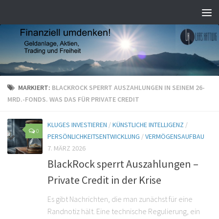
MARKIERT:
BLACKROCK SPERRT AUSZAHLUNGEN IN SEINEM 26-
MRD.-FONDS. WAS DAS FÜR PRIVATE CREDIT
KLUGES INVESTIEREN
/
KÜNSTLICHE INTELLIGENZ
/
0
PERSÖNLICHKEITSENTWICKLUNG
/
VERMÖGENSAUFBAU
7. MÄRZ 2026
BlackRock sperrt Auszahlungen –
Private Credit in der Krise
Es gibt Nachrichten, die man zunächst für eine
Randnotiz hält. Eine technische Regulierung, ein