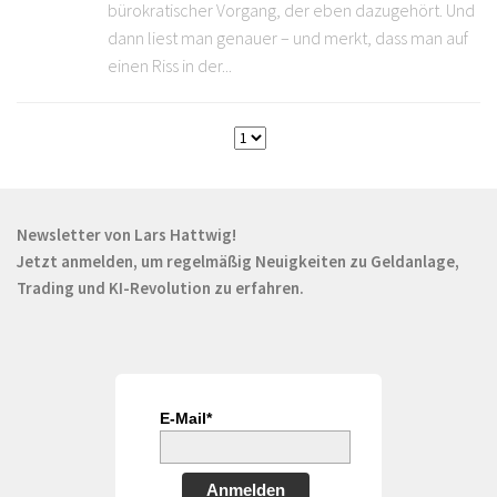
bürokratischer Vorgang, der eben dazugehört. Und
dann liest man genauer – und merkt, dass man auf
einen Riss in der...
Newsletter von Lars Hattwig!
Jetzt anmelden, um regelmäßig Neuigkeiten zu Geldanlage,
Trading und KI-Revolution zu erfahren.
E-Mail*
Anmelden