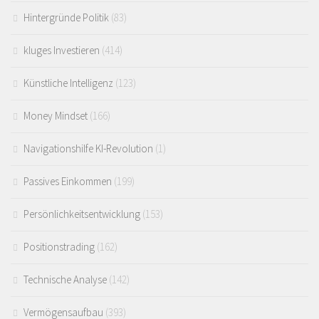
Hintergründe Politik
(83)
kluges Investieren
(414)
Künstliche Intelligenz
(123)
Money Mindset
(166)
Navigationshilfe KI-Revolution
(1)
Passives Einkommen
(199)
Persönlichkeitsentwicklung
(153)
Positionstrading
(162)
Technische Analyse
(142)
Vermögensaufbau
(393)