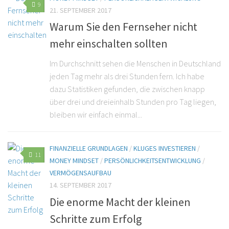
9
21. SEPTEMBER 2017
Warum Sie den Fernseher nicht
mehr einschalten sollten
Im Durchschnitt sehen die Menschen in Deutschland
jeden Tag mehr als drei Stunden fern. Ich habe
dazu Statistiken gefunden, die zwischen knapp
über drei und dreieinhalb Stunden pro Tag liegen,
bleiben wir einfach einmal...
FINANZIELLE GRUNDLAGEN
/
KLUGES INVESTIEREN
/
11
MONEY MINDSET
/
PERSÖNLICHKEITSENTWICKLUNG
/
VERMÖGENSAUFBAU
14. SEPTEMBER 2017
Die enorme Macht der kleinen
Schritte zum Erfolg