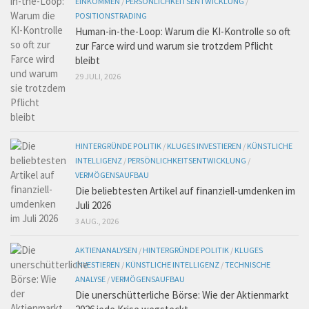
EINKOMMEN
/
PERSÖNLICHKEITSENTWICKLUNG
/
POSITIONSTRADING
Human-in-the-Loop: Warum die KI-Kontrolle so oft
zur Farce wird und warum sie trotzdem Pflicht
bleibt
29 JULI, 2026
HINTERGRÜNDE POLITIK
/
KLUGES INVESTIEREN
/
KÜNSTLICHE
INTELLIGENZ
/
PERSÖNLICHKEITSENTWICKLUNG
/
VERMÖGENSAUFBAU
Die beliebtesten Artikel auf finanziell-umdenken im
Juli 2026
3 AUG., 2026
AKTIENANALYSEN
/
HINTERGRÜNDE POLITIK
/
KLUGES
INVESTIEREN
/
KÜNSTLICHE INTELLIGENZ
/
TECHNISCHE
ANALYSE
/
VERMÖGENSAUFBAU
Die unerschütterliche Börse: Wie der Aktienmarkt