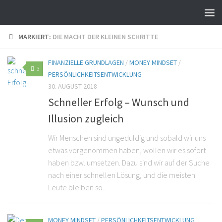
MARKIERT:
DIE MACHT DER KLEINEN SCHRITTE
FINANZIELLE GRUNDLAGEN
/
MONEY MINDSET
/
3
PERSÖNLICHKEITSENTWICKLUNG
30. AUGUST 2018
Schneller Erfolg – Wunsch und
Illusion zugleich
Wir Menschen sind ungeduldig und sobald wir uns
etwas vorgenommen haben, wollen wir es sofort
haben bzw. umsetzen. Dazu sind wir auf der Suche
nach einer schnellen Lösung, und die meisten
Leute bleiben so...
MONEY MINDSET
/
PERSÖNLICHKEITSENTWICKLUNG