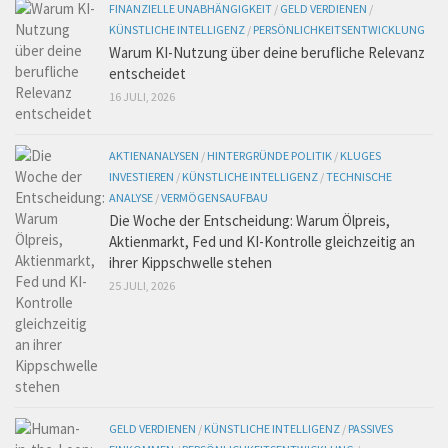
FINANZIELLE UNABHÄNGIGKEIT
/
GELD VERDIENEN
/
KÜNSTLICHE INTELLIGENZ
/
PERSÖNLICHKEITSENTWICKLUNG
Warum KI-Nutzung über deine berufliche Relevanz
entscheidet
16 JULI, 2026
AKTIENANALYSEN
/
HINTERGRÜNDE POLITIK
/
KLUGES
INVESTIEREN
/
KÜNSTLICHE INTELLIGENZ
/
TECHNISCHE
ANALYSE
/
VERMÖGENSAUFBAU
Die Woche der Entscheidung: Warum Ölpreis,
Aktienmarkt, Fed und KI-Kontrolle gleichzeitig an
ihrer Kippschwelle stehen
25 JULI, 2026
GELD VERDIENEN
/
KÜNSTLICHE INTELLIGENZ
/
PASSIVES