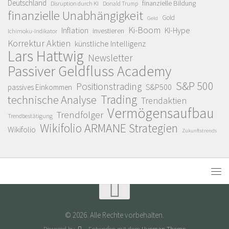
Deutschland
finanzielle Bildung
Disruption durch KI
Donald Trump
finanzielle Unabhängigkeit
Gold
Geld
Ki-Boom
Inflation
KI-Hype
investieren
Ichimoku-Indikator
Korrektur Aktien
künstliche Intelligenz
Lars Hattwig
Newsletter
Passiver Geldfluss Academy
S&P 500
Positionstrading
S&P500
passives Einkommen
Trading
technische Analyse
Trendaktien
Vermögensaufbau
Trendfolger
Trendbestätigung
Wikifolio ARMANE Strategien
Wikifolio
Zukunftstrends
© 2026. Alle Rechte vorbehalten.