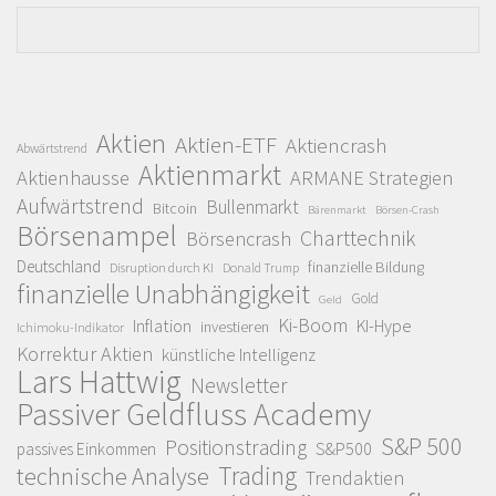
Aktien
Aktien-ETF
Aktiencrash
Abwärtstrend
Aktienmarkt
Aktienhausse
ARMANE Strategien
Aufwärtstrend
Bullenmarkt
Bitcoin
Bärenmarkt
Börsen-Crash
Börsenampel
Charttechnik
Börsencrash
Deutschland
finanzielle Bildung
Disruption durch KI
Donald Trump
finanzielle Unabhängigkeit
Gold
Geld
Ki-Boom
Inflation
KI-Hype
investieren
Ichimoku-Indikator
Korrektur Aktien
künstliche Intelligenz
Lars Hattwig
Newsletter
Passiver Geldfluss Academy
S&P 500
Positionstrading
S&P500
passives Einkommen
Trading
technische Analyse
Trendaktien