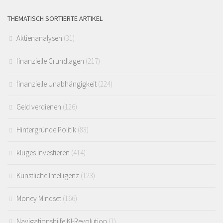
THEMATISCH SORTIERTE ARTIKEL
Aktienanalysen
(31)
finanzielle Grundlagen
(217)
finanzielle Unabhängigkeit
(224)
Geld verdienen
(126)
Hintergründe Politik
(83)
kluges Investieren
(414)
Künstliche Intelligenz
(123)
Money Mindset
(166)
Navigationshilfe KI-Revolution
(1)