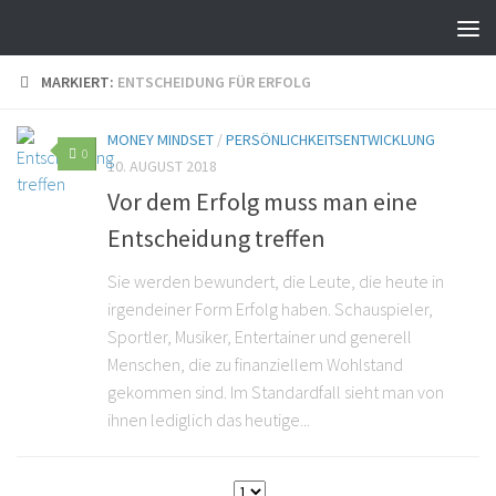
MARKIERT:
ENTSCHEIDUNG FÜR ERFOLG
MONEY MINDSET
/
PERSÖNLICHKEITSENTWICKLUNG
0
10. AUGUST 2018
Vor dem Erfolg muss man eine
Entscheidung treffen
Sie werden bewundert, die Leute, die heute in
irgendeiner Form Erfolg haben. Schauspieler,
Sportler, Musiker, Entertainer und generell
Menschen, die zu finanziellem Wohlstand
gekommen sind. Im Standardfall sieht man von
ihnen lediglich das heutige...