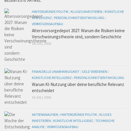
BELIEBTESTE ARTIKEL
HINTERGRÜNDE POLITIK
/
KLUGES INVESTIEREN
/
KÜNSTLICHE
INTELLIGENZ
/
PERSÖNLICHKEITSENTWICKLUNG
/
VERMÖGENSAUFBAU
Altersvorsorgedepot 2027: Warum die Risiken keine
Verschwörungstheorie sind, sondern Geschichte
18 JULI, 2026
FINANZIELLE UNABHÄNGIGKEIT
/
GELD VERDIENEN
/
KÜNSTLICHE INTELLIGENZ
/
PERSÖNLICHKEITSENTWICKLUNG
Warum KI-Nutzung über deine berufliche Relevanz
entscheidet
16 JULI, 2026
AKTIENANALYSEN
/
HINTERGRÜNDE POLITIK
/
KLUGES
INVESTIEREN
/
KÜNSTLICHE INTELLIGENZ
/
TECHNISCHE
ANALYSE
/
VERMÖGENSAUFBAU