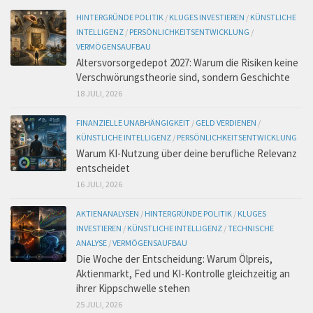
HINTERGRÜNDE POLITIK
/
KLUGES INVESTIEREN
/
KÜNSTLICHE
INTELLIGENZ
/
PERSÖNLICHKEITSENTWICKLUNG
/
VERMÖGENSAUFBAU
Altersvorsorgedepot 2027: Warum die Risiken keine
Verschwörungstheorie sind, sondern Geschichte
18 JULI, 2026
FINANZIELLE UNABHÄNGIGKEIT
/
GELD VERDIENEN
/
KÜNSTLICHE INTELLIGENZ
/
PERSÖNLICHKEITSENTWICKLUNG
Warum KI-Nutzung über deine berufliche Relevanz
entscheidet
16 JULI, 2026
AKTIENANALYSEN
/
HINTERGRÜNDE POLITIK
/
KLUGES
INVESTIEREN
/
KÜNSTLICHE INTELLIGENZ
/
TECHNISCHE
ANALYSE
/
VERMÖGENSAUFBAU
Die Woche der Entscheidung: Warum Ölpreis,
Aktienmarkt, Fed und KI-Kontrolle gleichzeitig an
ihrer Kippschwelle stehen
25 JULI, 2026