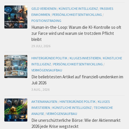
GELD VERDIENEN
/
KÜNSTLICHE INTELLIGENZ
/
PASSIVES
EINKOMMEN
/
PERSÖNLICHKEITSENTWICKLUNG
/
POSITIONSTRADING
Human-in-the-Loop: Warum die KI-Kontrolle so oft
zur Farce wird und warum sie trotzdem Pflicht
bleibt
29 JULI, 2026
HINTERGRÜNDE POLITIK
/
KLUGES INVESTIEREN
/
KÜNSTLICHE
INTELLIGENZ
/
PERSÖNLICHKEITSENTWICKLUNG
/
VERMÖGENSAUFBAU
Die beliebtesten Artikel auf finanziell-umdenken im
Juli 2026
3 AUG., 2026
AKTIENANALYSEN
/
HINTERGRÜNDE POLITIK
/
KLUGES
INVESTIEREN
/
KÜNSTLICHE INTELLIGENZ
/
TECHNISCHE
ANALYSE
/
VERMÖGENSAUFBAU
Die unerschütterliche Börse: Wie der Aktienmarkt
2026 jede Krise wegsteckt