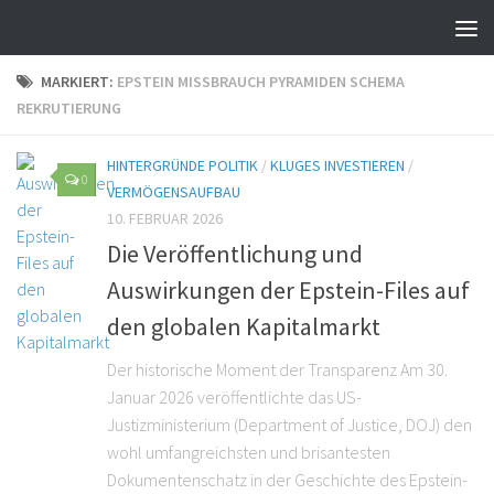
MARKIERT:
EPSTEIN MISSBRAUCH PYRAMIDEN SCHEMA
REKRUTIERUNG
HINTERGRÜNDE POLITIK
/
KLUGES INVESTIEREN
/
0
VERMÖGENSAUFBAU
10. FEBRUAR 2026
Die Veröffentlichung und
Auswirkungen der Epstein-Files auf
den globalen Kapitalmarkt
Der historische Moment der Transparenz Am 30.
Januar 2026 veröffentlichte das US-
Justizministerium (Department of Justice, DOJ) den
wohl umfangreichsten und brisantesten
Dokumentenschatz in der Geschichte des Epstein-