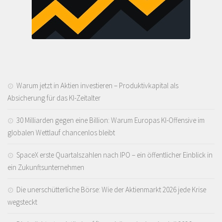
Warum jetzt in Aktien investieren – Produktivkapital als
Absicherung für das KI-Zeitalter
30 Milliarden gegen eine Billion: Warum Europas KI-Offensive im
globalen Wettlauf chancenlos bleibt
SpaceX erste Quartalszahlen nach IPO – ein öffentlicher Einblick in
ein Zukunftsunternehmen
Die unerschütterliche Börse: Wie der Aktienmarkt 2026 jede Krise
wegsteckt