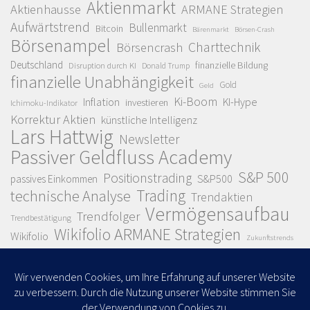
Aktienmarkt
Aktienhausse
ARMANE Strategien
Aufwärtstrend
Bullenmarkt
Bitcoin
Bärenmarkt
Börsen-Crash
Börsenampel
Charttechnik
Börsencrash
Deutschland
finanzielle Bildung
Disruption durch KI
Donald Trump
finanzielle Unabhängigkeit
Gold
Geld
Ki-Boom
Inflation
KI-Hype
investieren
Ichimoku-Indikator
Korrektur Aktien
künstliche Intelligenz
Lars Hattwig
Newsletter
Passiver Geldfluss Academy
S&P 500
Positionstrading
S&P500
passives Einkommen
Trading
technische Analyse
Trendaktien
Vermögensaufbau
Trendfolger
Trendbestätigung
Wikifolio ARMANE Strategien
Wikifolio
Zukunftstrends