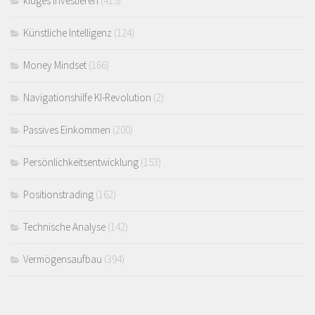
kluges Investieren
(415)
Künstliche Intelligenz
(124)
Money Mindset
(166)
Navigationshilfe KI-Revolution
(2)
Passives Einkommen
(200)
Persönlichkeitsentwicklung
(153)
Positionstrading
(162)
Technische Analyse
(142)
Vermögensaufbau
(394)