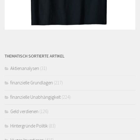
THEMATISCH SORTIERTE ARTIKEL
Aktienanalysen
(31)
finanzielle Grundlagen
(217)
finanzielle Unabhängigkeit
(224)
Geld verdienen
(126)
Hintergründe Politik
(83)