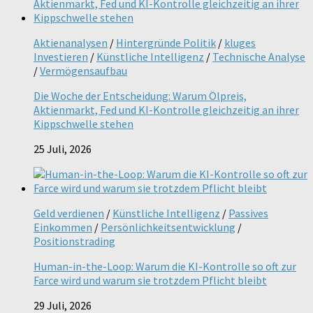
Aktienanalysen
/
Hintergründe Politik
/
kluges
Investieren
/
Künstliche Intelligenz
/
Technische Analyse
/
Vermögensaufbau
Die Woche der Entscheidung: Warum Ölpreis,
Aktienmarkt, Fed und KI-Kontrolle gleichzeitig an ihrer
Kippschwelle stehen
25 Juli, 2026
Geld verdienen
/
Künstliche Intelligenz
/
Passives
Einkommen
/
Persönlichkeitsentwicklung
/
Positionstrading
Human-in-the-Loop: Warum die KI-Kontrolle so oft zur
Farce wird und warum sie trotzdem Pflicht bleibt
29 Juli, 2026