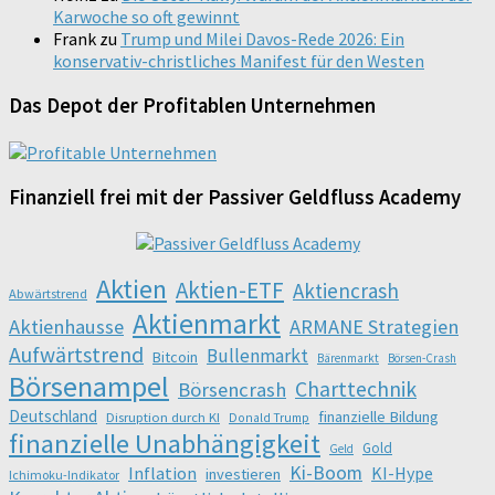
Karwoche so oft gewinnt
Frank
zu
Trump und Milei Davos-Rede 2026: Ein
konservativ-christliches Manifest für den Westen
Das Depot der Profitablen Unternehmen
Finanziell frei mit der Passiver Geldfluss Academy
Aktien
Aktien-ETF
Aktiencrash
Abwärtstrend
Aktienmarkt
Aktienhausse
ARMANE Strategien
Aufwärtstrend
Bullenmarkt
Bitcoin
Bärenmarkt
Börsen-Crash
Börsenampel
Charttechnik
Börsencrash
Deutschland
finanzielle Bildung
Disruption durch KI
Donald Trump
finanzielle Unabhängigkeit
Gold
Geld
Ki-Boom
Inflation
KI-Hype
investieren
Ichimoku-Indikator