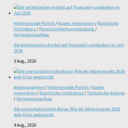
Hintergründe Politik
/
kluges Investieren
/
Künstliche
Intelligenz
/
Persönlichkeitsentwicklung
/
Vermögensaufbau
Die beliebtesten Artikel auf finanziell-umdenken im Juli
2026
3 Aug., 2026
Aktienanalysen
/
Hintergründe Politik
/
kluges
Investieren
/
Künstliche Intelligenz
/
Technische Analyse
/
Vermögensaufbau
Die unerschütterliche Börse: Wie der Aktienmarkt 2026
jede Krise wegsteckt
4 Aug., 2026