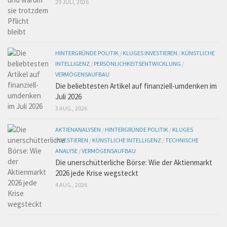
29 JULI, 2026
HINTERGRÜNDE POLITIK
/
KLUGES INVESTIEREN
/
KÜNSTLICHE
INTELLIGENZ
/
PERSÖNLICHKEITSENTWICKLUNG
/
VERMÖGENSAUFBAU
Die beliebtesten Artikel auf finanziell-umdenken im
Juli 2026
3 AUG., 2026
AKTIENANALYSEN
/
HINTERGRÜNDE POLITIK
/
KLUGES
INVESTIEREN
/
KÜNSTLICHE INTELLIGENZ
/
TECHNISCHE
ANALYSE
/
VERMÖGENSAUFBAU
Die unerschütterliche Börse: Wie der Aktienmarkt
2026 jede Krise wegsteckt
4 AUG., 2026