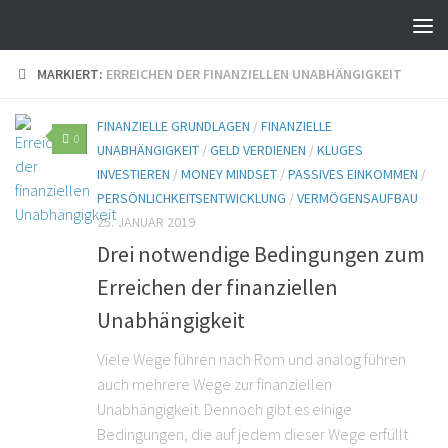
MARKIERT:
ERREICHEN DER FINANZIELLEN UNABHÄNGIGKEIT
FINANZIELLE GRUNDLAGEN
/
FINANZIELLE
0
UNABHÄNGIGKEIT
/
GELD VERDIENEN
/
KLUGES
INVESTIEREN
/
MONEY MINDSET
/
PASSIVES EINKOMMEN
/
PERSÖNLICHKEITSENTWICKLUNG
/
VERMÖGENSAUFBAU
25. JANUAR 2019
Drei notwendige Bedingungen zum
Erreichen der finanziellen
Unabhängigkeit
Viele Wege führen nach Rom und analog führen
auch mehrere Wege zur finanziellen
Unabhängigkeit. Dennoch gibt es einige
Bedingungen, die auf jedem dieser Wege erfüllt