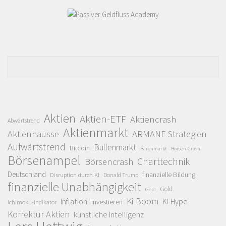
Aktien
Aktien-ETF
Aktiencrash
Abwärtstrend
Aktienmarkt
Aktienhausse
ARMANE Strategien
Aufwärtstrend
Bullenmarkt
Bitcoin
Bärenmarkt
Börsen-Crash
Börsenampel
Charttechnik
Börsencrash
Deutschland
finanzielle Bildung
Disruption durch KI
Donald Trump
finanzielle Unabhängigkeit
Gold
Geld
Ki-Boom
Inflation
KI-Hype
investieren
Ichimoku-Indikator
Korrektur Aktien
künstliche Intelligenz