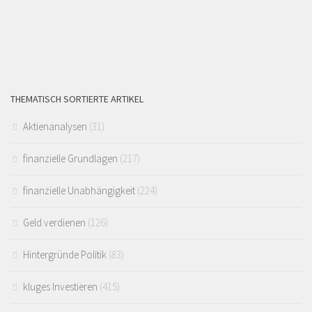
THEMATISCH SORTIERTE ARTIKEL
Aktienanalysen
(31)
finanzielle Grundlagen
(217)
finanzielle Unabhängigkeit
(224)
Geld verdienen
(126)
Hintergründe Politik
(83)
kluges Investieren
(415)