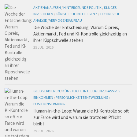
AKTIENANALYSEN
/
HINTERGRÜNDE POLITIK
/
KLUGES
INVESTIEREN
/
KÜNSTLICHE INTELLIGENZ
/
TECHNISCHE
ANALYSE
/
VERMÖGENSAUFBAU
Die Woche der Entscheidung: Warum Ölpreis,
Aktienmarkt, Fed und KI-Kontrolle gleichzeitig an
ihrer Kippschwelle stehen
25 JULI, 2026
GELD VERDIENEN
/
KÜNSTLICHE INTELLIGENZ
/
PASSIVES
EINKOMMEN
/
PERSÖNLICHKEITSENTWICKLUNG
/
POSITIONSTRADING
Human-in-the-Loop: Warum die KI-Kontrolle so oft
zur Farce wird und warum sie trotzdem Pflicht
bleibt
29 JULI, 2026