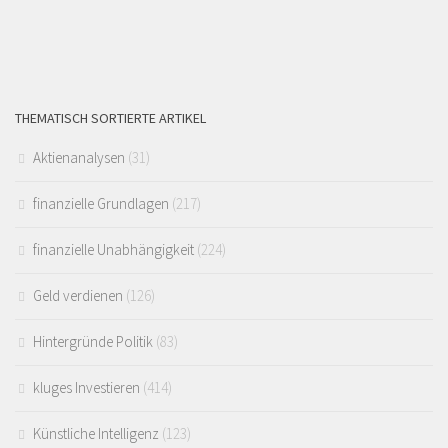
THEMATISCH SORTIERTE ARTIKEL
Aktienanalysen
(31)
finanzielle Grundlagen
(217)
finanzielle Unabhängigkeit
(224)
Geld verdienen
(126)
Hintergründe Politik
(83)
kluges Investieren
(414)
Künstliche Intelligenz
(123)