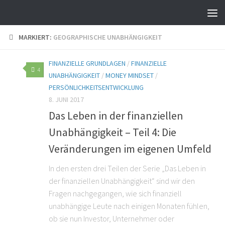
MARKIERT:
GEOGRAPHISCHE UNABHÄNGIGKEIT
FINANZIELLE GRUNDLAGEN
/
FINANZIELLE
4
UNABHÄNGIGKEIT
/
MONEY MINDSET
/
PERSÖNLICHKEITSENTWICKLUNG
8. JUNI 2017
Das Leben in der finanziellen
Unabhängigkeit – Teil 4: Die
Veränderungen im eigenen Umfeld
In den ersten drei Teilen der Serie „Das Leben in
der finanziellen Unabhängigkeit“ sind wir den
Fragen nachgegangen, wie sich finanziell
unabhängige Leute nach einigen Monaten fühlen,
ob sie nun Investor, Unternehmer oder