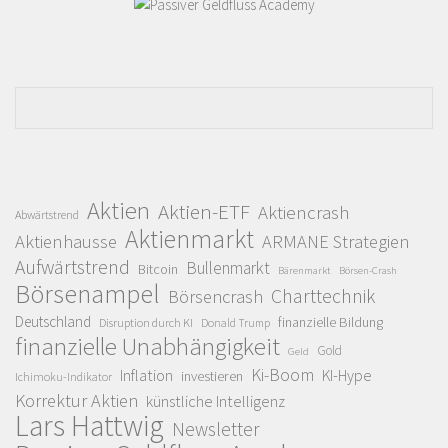
Aktien
Aktien-ETF
Aktiencrash
Abwärtstrend
Aktienmarkt
Aktienhausse
ARMANE Strategien
Aufwärtstrend
Bullenmarkt
Bitcoin
Bärenmarkt
Börsen-Crash
Börsenampel
Charttechnik
Börsencrash
Deutschland
finanzielle Bildung
Disruption durch KI
Donald Trump
finanzielle Unabhängigkeit
Gold
Geld
Ki-Boom
Inflation
KI-Hype
investieren
Ichimoku-Indikator
Korrektur Aktien
künstliche Intelligenz
Lars Hattwig
Newsletter