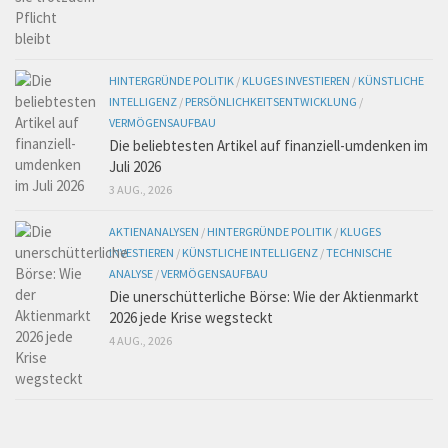
HINTERGRÜNDE POLITIK
/
KLUGES INVESTIEREN
/
KÜNSTLICHE
INTELLIGENZ
/
PERSÖNLICHKEITSENTWICKLUNG
/
VERMÖGENSAUFBAU
Die beliebtesten Artikel auf finanziell-umdenken im
Juli 2026
3 AUG., 2026
AKTIENANALYSEN
/
HINTERGRÜNDE POLITIK
/
KLUGES
INVESTIEREN
/
KÜNSTLICHE INTELLIGENZ
/
TECHNISCHE
ANALYSE
/
VERMÖGENSAUFBAU
Die unerschütterliche Börse: Wie der Aktienmarkt
2026 jede Krise wegsteckt
4 AUG., 2026