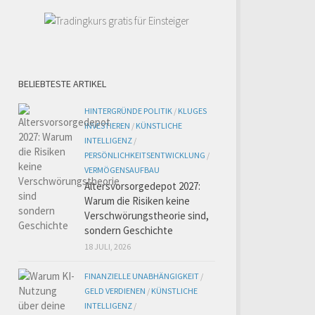
BELIEBTESTE ARTIKEL
HINTERGRÜNDE POLITIK
/
KLUGES
INVESTIEREN
/
KÜNSTLICHE
INTELLIGENZ
/
PERSÖNLICHKEITSENTWICKLUNG
/
VERMÖGENSAUFBAU
Altersvorsorgedepot 2027:
Warum die Risiken keine
Verschwörungstheorie sind,
sondern Geschichte
18 JULI, 2026
FINANZIELLE UNABHÄNGIGKEIT
/
GELD VERDIENEN
/
KÜNSTLICHE
INTELLIGENZ
/