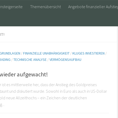
insteigerseite
Themenübersicht
Angebote finanzieller Aufstie
HT!
E GRUNDLAGEN
/
FINANZIELLE UNABHÄNGIGKEIT
/
KLUGES INVESTIEREN
/
RADING
/
TECHNISCHE ANALYSE
/
VERMÖGENSAUFBAU
t wieder aufgewacht!
r ist es mittlerweile her, dass der Anstieg des Goldpreises
taunt und diskutiert wurde. Sowohl in Euro als auch in US-Dollar
old neue Allzeithochs – ein Zeichen der deutlichen
...