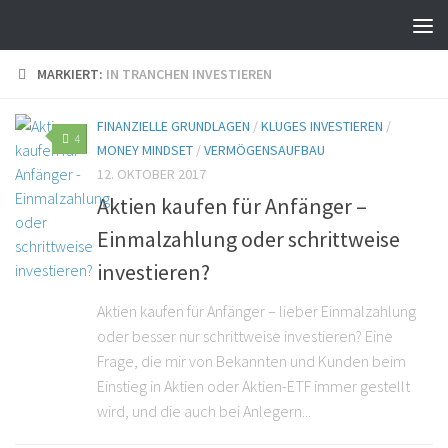
MARKIERT:
IN TRANCHEN INVESTIEREN
FINANZIELLE GRUNDLAGEN
/
KLUGES INVESTIEREN
/
4
MONEY MINDSET
/
VERMÖGENSAUFBAU
12. OKTOBER 2017
Aktien kaufen für Anfänger –
Einmalzahlung oder schrittweise
investieren?
Aktien kaufen für Anfänger – lieber Einmalzahlung
oder besser nur schrittweise investieren? Eine
Frage, die mir von Bekannten und Kunden beim
Einstieg in Aktien oder Aktien-ETF immer gestellt
wird, und die auch bei Anlegern...