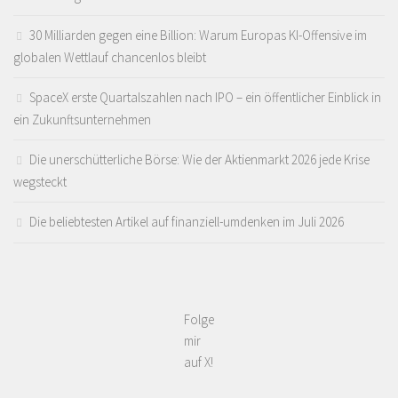
30 Milliarden gegen eine Billion: Warum Europas KI-Offensive im
globalen Wettlauf chancenlos bleibt
SpaceX erste Quartalszahlen nach IPO – ein öffentlicher Einblick in
ein Zukunftsunternehmen
Die unerschütterliche Börse: Wie der Aktienmarkt 2026 jede Krise
wegsteckt
Die beliebtesten Artikel auf finanziell-umdenken im Juli 2026
Folge
mir
auf X!