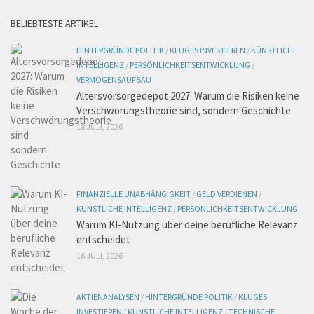
BELIEBTESTE ARTIKEL
HINTERGRÜNDE POLITIK
/
KLUGES INVESTIEREN
/
KÜNSTLICHE
INTELLIGENZ
/
PERSÖNLICHKEITSENTWICKLUNG
/
VERMÖGENSAUFBAU
Altersvorsorgedepot 2027: Warum die Risiken keine
Verschwörungstheorie sind, sondern Geschichte
18 JULI, 2026
FINANZIELLE UNABHÄNGIGKEIT
/
GELD VERDIENEN
/
KÜNSTLICHE INTELLIGENZ
/
PERSÖNLICHKEITSENTWICKLUNG
Warum KI-Nutzung über deine berufliche Relevanz
entscheidet
16 JULI, 2026
AKTIENANALYSEN
/
HINTERGRÜNDE POLITIK
/
KLUGES
INVESTIEREN
/
KÜNSTLICHE INTELLIGENZ
/
TECHNISCHE