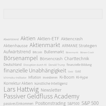
Aktien
Aktien-ETF
Aktiencrash
Abwärtstrend
Aktienmarkt
Aktienhausse
ARMANE Strategien
Aufwärtstrend
Bullenmarkt
Bitcoin
Bärenmarkt
Börsen-Crash
Börsenampel
Charttechnik
Börsencrash
Deutschland
finanzielle Bildung
Disruption durch KI
Donald Trump
finanzielle Unabhängigkeit
Gold
Geld
Ki-Boom
Inflation
KI-Hype
investieren
Ichimoku-Indikator
Korrektur Aktien
künstliche Intelligenz
Lars Hattwig
Newsletter
Passiver Geldfluss Academy
S&P 500
Positionstrading
S&P500
passives Einkommen