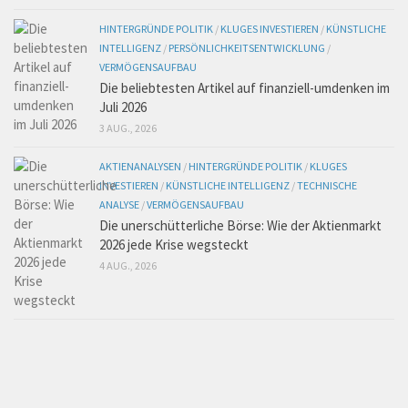
HINTERGRÜNDE POLITIK
/
KLUGES INVESTIEREN
/
KÜNSTLICHE
INTELLIGENZ
/
PERSÖNLICHKEITSENTWICKLUNG
/
VERMÖGENSAUFBAU
Die beliebtesten Artikel auf finanziell-umdenken im
Juli 2026
3 AUG., 2026
AKTIENANALYSEN
/
HINTERGRÜNDE POLITIK
/
KLUGES
INVESTIEREN
/
KÜNSTLICHE INTELLIGENZ
/
TECHNISCHE
ANALYSE
/
VERMÖGENSAUFBAU
Die unerschütterliche Börse: Wie der Aktienmarkt
2026 jede Krise wegsteckt
4 AUG., 2026