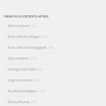
THEMATISCH SORTIERTE ARTIKEL
Aktienanalysen
(31)
finanzielle Grundlagen
(217)
finanzielle Unabhängigkeit
(224)
Geld verdienen
(126)
Hintergründe Politik
(83)
kluges Investieren
(415)
Künstliche Intelligenz
(124)
Money Mindset
(166)