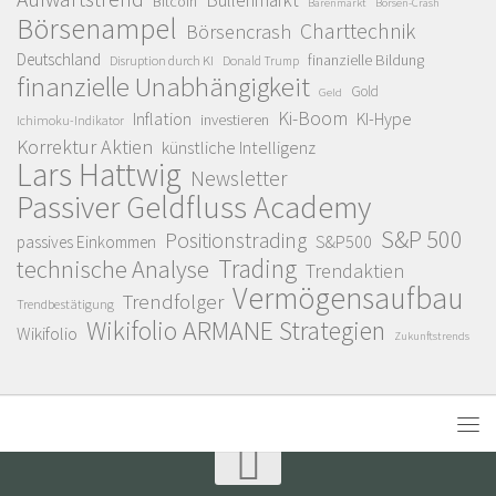
Bitcoin
Bärenmarkt
Börsen-Crash
Börsenampel
Charttechnik
Börsencrash
Deutschland
finanzielle Bildung
Disruption durch KI
Donald Trump
finanzielle Unabhängigkeit
Gold
Geld
Ki-Boom
Inflation
KI-Hype
investieren
Ichimoku-Indikator
Korrektur Aktien
künstliche Intelligenz
Lars Hattwig
Newsletter
Passiver Geldfluss Academy
S&P 500
Positionstrading
S&P500
passives Einkommen
Trading
technische Analyse
Trendaktien
Vermögensaufbau
Trendfolger
Trendbestätigung
Wikifolio ARMANE Strategien
Wikifolio
Zukunftstrends