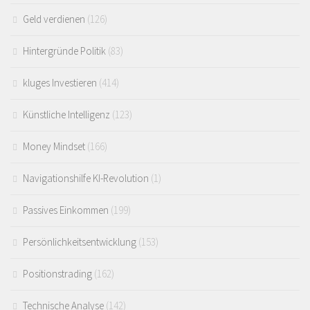
Geld verdienen
(126)
Hintergründe Politik
(83)
kluges Investieren
(414)
Künstliche Intelligenz
(123)
Money Mindset
(166)
Navigationshilfe KI-Revolution
(1)
Passives Einkommen
(199)
Persönlichkeitsentwicklung
(153)
Positionstrading
(162)
Technische Analyse
(142)