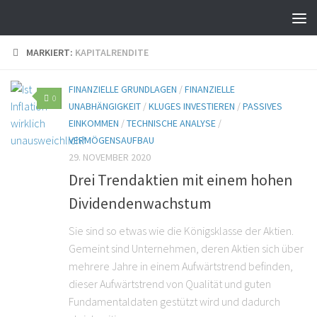
MARKIERT:
KAPITALRENDITE
FINANZIELLE GRUNDLAGEN
/
FINANZIELLE
0
UNABHÄNGIGKEIT
/
KLUGES INVESTIEREN
/
PASSIVES
EINKOMMEN
/
TECHNISCHE ANALYSE
/
VERMÖGENSAUFBAU
29. NOVEMBER 2020
Drei Trendaktien mit einem hohen
Dividendenwachstum
Sie sind so etwas wie die Königsklasse der Aktien.
Gemeint sind Unternehmen, deren Aktien sich über
mehrere Jahre in einem Aufwärtstrend befinden,
dieser Aufwärtstrend von Qualität und guten
Fundamentaldaten gestützt wird und dadurch