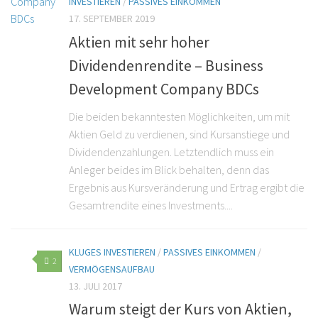
INVESTIEREN
/
PASSIVES EINKOMMEN
17. SEPTEMBER 2019
Aktien mit sehr hoher
Dividendenrendite – Business
Development Company BDCs
Die beiden bekanntesten Möglichkeiten, um mit
Aktien Geld zu verdienen, sind Kursanstiege und
Dividendenzahlungen. Letztendlich muss ein
Anleger beides im Blick behalten, denn das
Ergebnis aus Kursveränderung und Ertrag ergibt die
Gesamtrendite eines Investments....
KLUGES INVESTIEREN
/
PASSIVES EINKOMMEN
/
2
VERMÖGENSAUFBAU
13. JULI 2017
Warum steigt der Kurs von Aktien,