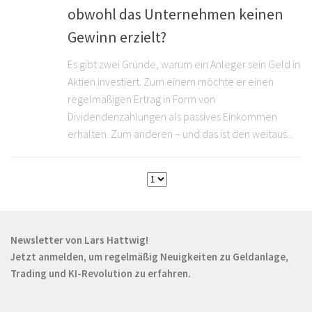
obwohl das Unternehmen keinen
Gewinn erzielt?
Es gibt zwei Gründe, warum ein Anleger sein Geld in
Aktien investiert. Zum einem möchte er einen
regelmäßigen Ertrag in Form von
Dividendenzahlungen als passives Einkommen
erhalten. Zum anderen – und das ist den weitaus...
Newsletter von Lars Hattwig!
Jetzt anmelden, um regelmäßig Neuigkeiten zu Geldanlage,
Trading und KI-Revolution zu erfahren.