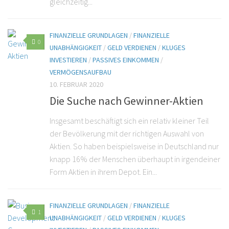
gleichzeitig...
FINANZIELLE GRUNDLAGEN
/
FINANZIELLE
0
UNABHÄNGIGKEIT
/
GELD VERDIENEN
/
KLUGES
INVESTIEREN
/
PASSIVES EINKOMMEN
/
VERMÖGENSAUFBAU
10. FEBRUAR 2020
Die Suche nach Gewinner-Aktien
Insgesamt beschäftigt sich ein relativ kleiner Teil
der Bevölkerung mit der richtigen Auswahl von
Aktien. So haben beispielsweise in Deutschland nur
knapp 16% der Menschen überhaupt in irgendeiner
Form Aktien in ihrem Depot. Ein...
FINANZIELLE GRUNDLAGEN
/
FINANZIELLE
1
UNABHÄNGIGKEIT
/
GELD VERDIENEN
/
KLUGES