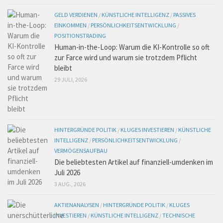
GELD VERDIENEN
/
KÜNSTLICHE INTELLIGENZ
/
PASSIVES
EINKOMMEN
/
PERSÖNLICHKEITSENTWICKLUNG
/
POSITIONSTRADING
Human-in-the-Loop: Warum die KI-Kontrolle so oft
zur Farce wird und warum sie trotzdem Pflicht
bleibt
29 JULI, 2026
HINTERGRÜNDE POLITIK
/
KLUGES INVESTIEREN
/
KÜNSTLICHE
INTELLIGENZ
/
PERSÖNLICHKEITSENTWICKLUNG
/
VERMÖGENSAUFBAU
Die beliebtesten Artikel auf finanziell-umdenken im
Juli 2026
3 AUG., 2026
AKTIENANALYSEN
/
HINTERGRÜNDE POLITIK
/
KLUGES
INVESTIEREN
/
KÜNSTLICHE INTELLIGENZ
/
TECHNISCHE