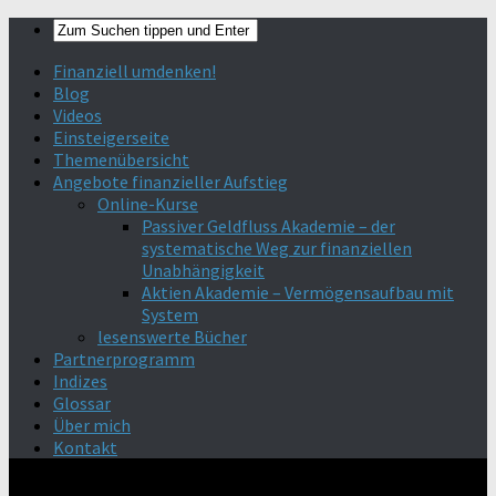
Finanziell umdenken!
Blog
Videos
Einsteigerseite
Themenübersicht
Angebote finanzieller Aufstieg
Online-Kurse
Passiver Geldfluss Akademie – der
systematische Weg zur finanziellen
Unabhängigkeit
Aktien Akademie – Vermögensaufbau mit
System
lesenswerte Bücher
Partnerprogramm
Indizes
Glossar
Über mich
Kontakt