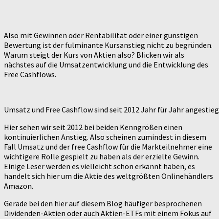
Also mit Gewinnen oder Rentabilität oder einer günstigen
Bewertung ist der fulminante Kursanstieg nicht zu begründen.
Warum steigt der Kurs von Aktien also? Blicken wir als
nächstes auf die Umsatzentwicklung und die Entwicklung des
Free Cashflows.
Umsatz und Free Cashflow sind seit 2012 Jahr für Jahr angestie
Hier sehen wir seit 2012 bei beiden Kenngrößen einen
kontinuierlichen Anstieg. Also scheinen zumindest in diesem
Fall Umsatz und der free Cashflow für die Markteilnehmer eine
wichtigere Rolle gespielt zu haben als der erzielte Gewinn.
Einige Leser werden es vielleicht schon erkannt haben, es
handelt sich hier um die Aktie des weltgrößten Onlinehändlers
Amazon.
Gerade bei den hier auf diesem Blog häufiger besprochenen
Dividenden-Aktien oder auch Aktien-ETFs mit einem Fokus auf