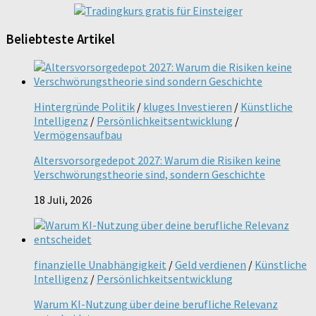
Beliebteste Artikel
Hintergründe Politik
/
kluges Investieren
/
Künstliche
Intelligenz
/
Persönlichkeitsentwicklung
/
Vermögensaufbau
Altersvorsorgedepot 2027: Warum die Risiken keine
Verschwörungstheorie sind, sondern Geschichte
18 Juli, 2026
finanzielle Unabhängigkeit
/
Geld verdienen
/
Künstliche
Intelligenz
/
Persönlichkeitsentwicklung
Warum KI-Nutzung über deine berufliche Relevanz