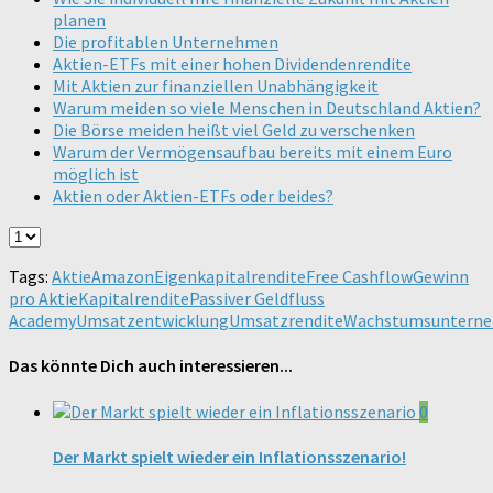
planen
Die profitablen Unternehmen
Aktien-ETFs mit einer hohen Dividendenrendite
Mit Aktien zur finanziellen Unabhängigkeit
Warum meiden so viele Menschen in Deutschland Aktien?
Die Börse meiden heißt viel Geld zu verschenken
Warum der Vermögensaufbau bereits mit einem Euro
möglich ist
Aktien oder Aktien-ETFs oder beides?
Tags:
Aktie
Amazon
Eigenkapitalrendite
Free Cashflow
Gewinn
pro Aktie
Kapitalrendite
Passiver Geldfluss
Academy
Umsatzentwicklung
Umsatzrendite
Wachstumsuntern
Das könnte Dich auch interessieren...
0
Der Markt spielt wieder ein Inflationsszenario!