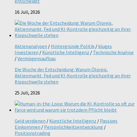
entscheidet
16 Juli, 2026
Aktienanalysen
/
Hintergründe Politik
/
kluges
Investieren
/
Künstliche Intelligenz
/
Technische Analyse
/
Vermögensaufbau
Die Woche der Entscheidung: Warum Ölpreis,
Aktienmarkt, Fed und KI-Kontrolle gleichzeitig an ihrer
Kippschwelle stehen
25 Juli, 2026
Geld verdienen
/
Künstliche Intelligenz
/
Passives
Einkommen
/
Persönlichkeitsentwicklung
/
Positionstrading