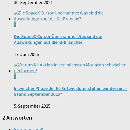
30. September 2021
0
Die SpaceX Cursor Übernahme: Was sind die
Auswirkungen auf die KI-Branche?
17. Juni 2026
0
In welcher Phase der KI-Entwicklung stehen wir derzeit –
Stand September 2025?
5. September 2025
2 Antworten
Kommentare
0