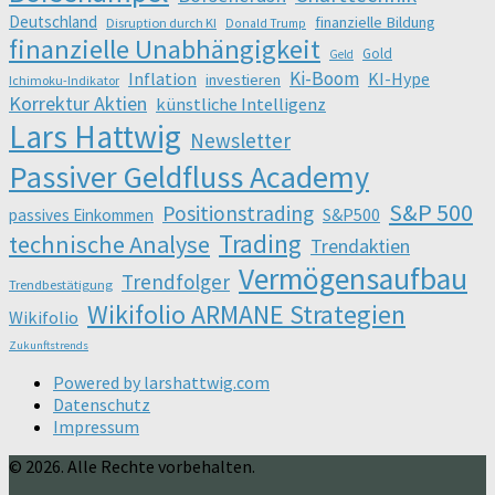
Deutschland
finanzielle Bildung
Disruption durch KI
Donald Trump
finanzielle Unabhängigkeit
Gold
Geld
Ki-Boom
Inflation
KI-Hype
investieren
Ichimoku-Indikator
Korrektur Aktien
künstliche Intelligenz
Lars Hattwig
Newsletter
Passiver Geldfluss Academy
S&P 500
Positionstrading
S&P500
passives Einkommen
Trading
technische Analyse
Trendaktien
Vermögensaufbau
Trendfolger
Trendbestätigung
Wikifolio ARMANE Strategien
Wikifolio
Zukunftstrends
Powered by larshattwig.com
Datenschutz
Impressum
© 2026. Alle Rechte vorbehalten.