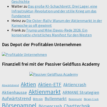
Geschichte
Walter
zu
Das große KI-Schachbrett: Drei Lager, eine
Infrastruktur-Revolution und der stille Krieg um das
Fundament
Heinz
zu
Die Oster-Rally: Warum der Aktienmarkt in der
Karwoche so oft gewinnt
Frank
zu
Trump und Milei Davos-Rede 2026: Ein
konservativ-christliches Manifest für den Westen
Das Depot der Profitablen Unternehmen
Finanziell frei mit der Passiver Geldfluss Academy
Aktien
Aktien-ETF
Aktiencrash
Abwärtstrend
Aktienmarkt
Aktienhausse
ARMANE Strategien
Aufwärtstrend
Bullenmarkt
Bitcoin
Bärenmarkt
Börsen-Crash
Börsenampel
Charttechnik
Börsencrash