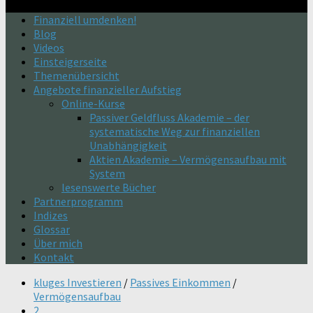
Finanziell umdenken!
Blog
Videos
Einsteigerseite
Themenübersicht
Angebote finanzieller Aufstieg
Online-Kurse
Passiver Geldfluss Akademie – der
systematische Weg zur finanziellen
Unabhängigkeit
Aktien Akademie – Vermögensaufbau mit
System
lesenswerte Bücher
Partnerprogramm
Indizes
Glossar
Über mich
Kontakt
kluges Investieren
/
Passives Einkommen
/
Vermögensaufbau
2