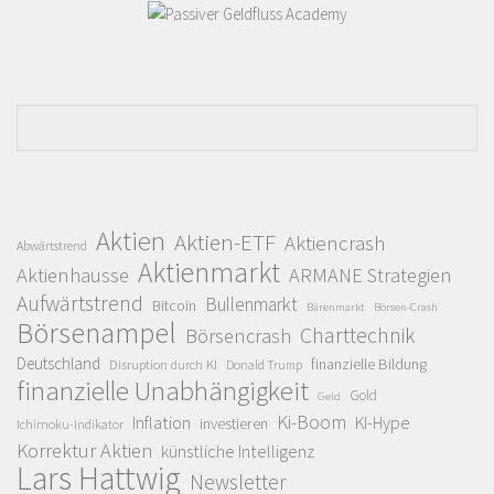
Aktien
Aktien-ETF
Aktiencrash
Abwärtstrend
Aktienmarkt
Aktienhausse
ARMANE Strategien
Aufwärtstrend
Bullenmarkt
Bitcoin
Bärenmarkt
Börsen-Crash
Börsenampel
Charttechnik
Börsencrash
Deutschland
finanzielle Bildung
Disruption durch KI
Donald Trump
finanzielle Unabhängigkeit
Gold
Geld
Ki-Boom
Inflation
KI-Hype
investieren
Ichimoku-Indikator
Korrektur Aktien
künstliche Intelligenz
Lars Hattwig
Newsletter