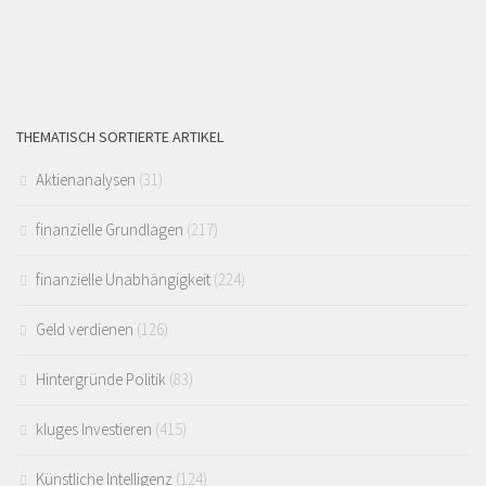
THEMATISCH SORTIERTE ARTIKEL
Aktienanalysen
(31)
finanzielle Grundlagen
(217)
finanzielle Unabhängigkeit
(224)
Geld verdienen
(126)
Hintergründe Politik
(83)
kluges Investieren
(415)
Künstliche Intelligenz
(124)