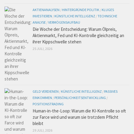
AKTIENANALYSEN
/
HINTERGRÜNDE POLITIK
/
KLUGES
INVESTIEREN
/
KÜNSTLICHE INTELLIGENZ
/
TECHNISCHE
ANALYSE
/
VERMÖGENSAUFBAU
Die Woche der Entscheidung: Warum Ölpreis,
Aktienmarkt, Fed und KI-Kontrolle gleichzeitig an
ihrer Kippschwelle stehen
25 JULI, 2026
GELD VERDIENEN
/
KÜNSTLICHE INTELLIGENZ
/
PASSIVES
EINKOMMEN
/
PERSÖNLICHKEITSENTWICKLUNG
/
POSITIONSTRADING
Human-in-the-Loop: Warum die KI-Kontrolle so oft
zur Farce wird und warum sie trotzdem Pflicht
bleibt
29 JULI, 2026