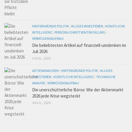
HINTERGRÜNDE POLITIK
/
KLUGES INVESTIEREN
/
KÜNSTLICHE
INTELLIGENZ
/
PERSÖNLICHKEITSENTWICKLUNG
/
VERMÖGENSAUFBAU
Die beliebtesten Artikel auf finanziell-umdenken im
Juli 2026
3 AUG., 2026
AKTIENANALYSEN
/
HINTERGRÜNDE POLITIK
/
KLUGES
INVESTIEREN
/
KÜNSTLICHE INTELLIGENZ
/
TECHNISCHE
ANALYSE
/
VERMÖGENSAUFBAU
Die unerschütterliche Börse: Wie der Aktienmarkt
2026 jede Krise wegsteckt
4 AUG., 2026