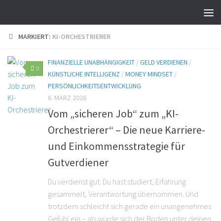
MARKIERT:
KI-ORCHESTRIERER
FINANZIELLE UNABHÄNGIGKEIT
/
GELD VERDIENEN
/
0
KÜNSTLICHE INTELLIGENZ
/
MONEY MINDSET
/
PERSÖNLICHKEITSENTWICKLUNG
6. MÄRZ 2026
Vom „sicheren Job“ zum „KI-
Orchestrierer“ – Die neue Karriere-
und Einkommensstrategie für
Gutverdiener
Du verdienst gut. Du hast studiert, Erfahrung
gesammelt, Verantwortung übernommen. Und
trotzdem schleicht sich gerade ein unangenehmes
Gefühl ein – als würde sich der Boden unter deinen