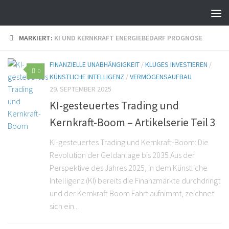
MARKIERT:
KI UND KERNKRAFT ENERGIEBEDARF PROGNOSE
FINANZIELLE UNABHÄNGIGKEIT
/
KLUGES INVESTIEREN
/
0
KÜNSTLICHE INTELLIGENZ
/
VERMÖGENSAUFBAU
29. SEPTEMBER 2025
KI-gesteuertes Trading und
Kernkraft-Boom – Artikelserie Teil 3
KI-gesteuertes Trading und Kernkraft-Boom: Die
Revolution der Geldanlage bis 2035 Aus der
Perspektive des Jahres 2025, in dem Künstliche
Intelligenz (KI) bereits die Finanzmärkte durchdringt
und der Kernkraft Boom Fahrt aufnimmt, zeichnet
sich ein...