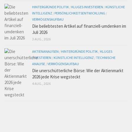
HINTERGRÜNDE POLITIK
/
KLUGES INVESTIEREN
/
KÜNSTLICHE
INTELLIGENZ
/
PERSÖNLICHKEITSENTWICKLUNG
/
VERMÖGENSAUFBAU
Die beliebtesten Artikel auf finanziell-umdenken im
Juli 2026
3 AUG., 2026
AKTIENANALYSEN
/
HINTERGRÜNDE POLITIK
/
KLUGES
INVESTIEREN
/
KÜNSTLICHE INTELLIGENZ
/
TECHNISCHE
ANALYSE
/
VERMÖGENSAUFBAU
Die unerschütterliche Börse: Wie der Aktienmarkt
2026 jede Krise wegsteckt
4 AUG., 2026