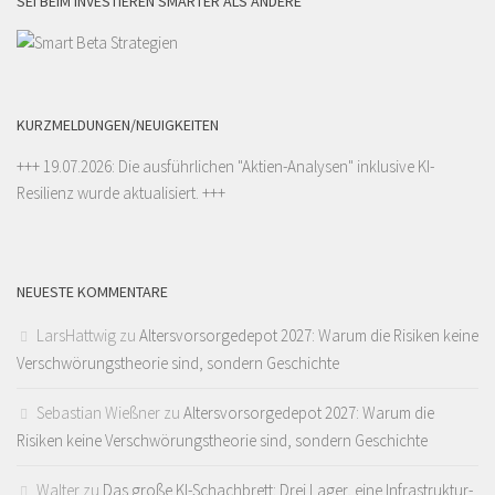
SEI BEIM INVESTIEREN SMARTER ALS ANDERE
KURZMELDUNGEN/NEUIGKEITEN
+++ 19.07.2026: Die ausführlichen "
Aktien-Analysen
" inklusive KI-
Resilienz wurde aktualisiert. +++
NEUESTE KOMMENTARE
LarsHattwig
zu
Altersvorsorgedepot 2027: Warum die Risiken keine
Verschwörungstheorie sind, sondern Geschichte
Sebastian Wießner
zu
Altersvorsorgedepot 2027: Warum die
Risiken keine Verschwörungstheorie sind, sondern Geschichte
Walter
zu
Das große KI-Schachbrett: Drei Lager, eine Infrastruktur-