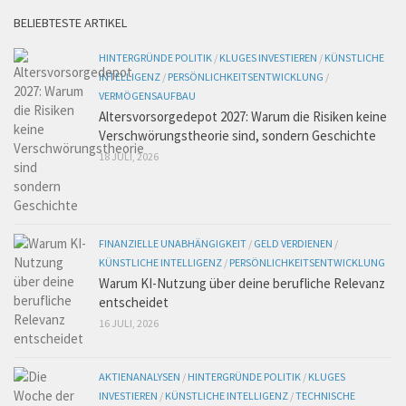
BELIEBTESTE ARTIKEL
HINTERGRÜNDE POLITIK
/
KLUGES INVESTIEREN
/
KÜNSTLICHE
INTELLIGENZ
/
PERSÖNLICHKEITSENTWICKLUNG
/
VERMÖGENSAUFBAU
Altersvorsorgedepot 2027: Warum die Risiken keine
Verschwörungstheorie sind, sondern Geschichte
18 JULI, 2026
FINANZIELLE UNABHÄNGIGKEIT
/
GELD VERDIENEN
/
KÜNSTLICHE INTELLIGENZ
/
PERSÖNLICHKEITSENTWICKLUNG
Warum KI-Nutzung über deine berufliche Relevanz
entscheidet
16 JULI, 2026
AKTIENANALYSEN
/
HINTERGRÜNDE POLITIK
/
KLUGES
INVESTIEREN
/
KÜNSTLICHE INTELLIGENZ
/
TECHNISCHE