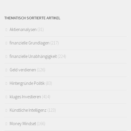
THEMATISCH SORTIERTE ARTIKEL
Aktienanalysen
(31)
finanzielle Grundlagen
(217)
finanzielle Unabhängigkeit
(224)
Geld verdienen
(126)
Hintergründe Politik
(83)
kluges Investieren
(414)
Künstliche Intelligenz
(123)
Money Mindset
(166)