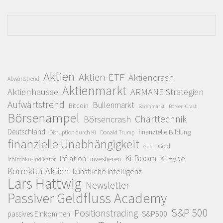
Aktien
Aktien-ETF
Aktiencrash
Abwärtstrend
Aktienmarkt
Aktienhausse
ARMANE Strategien
Aufwärtstrend
Bullenmarkt
Bitcoin
Bärenmarkt
Börsen-Crash
Börsenampel
Charttechnik
Börsencrash
Deutschland
finanzielle Bildung
Disruption durch KI
Donald Trump
finanzielle Unabhängigkeit
Gold
Geld
Ki-Boom
Inflation
KI-Hype
investieren
Ichimoku-Indikator
Korrektur Aktien
künstliche Intelligenz
Lars Hattwig
Newsletter
Passiver Geldfluss Academy
S&P 500
Positionstrading
S&P500
passives Einkommen