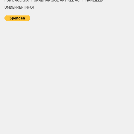
FÜR DAUERHAFT UNABHÄNGIGE ARTIKEL AUF FINANZIELL-
UMDENKEN.INFO!