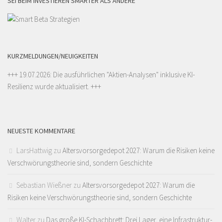
SEI BEIM INVESTIEREN SMARTER ALS ANDERE
KURZMELDUNGEN/NEUIGKEITEN
+++ 19.07.2026: Die ausführlichen "
Aktien-Analysen
" inklusive KI-
Resilienz wurde aktualisiert. +++
NEUESTE KOMMENTARE
LarsHattwig
zu
Altersvorsorgedepot 2027: Warum die Risiken keine
Verschwörungstheorie sind, sondern Geschichte
Sebastian Wießner
zu
Altersvorsorgedepot 2027: Warum die
Risiken keine Verschwörungstheorie sind, sondern Geschichte
Walter
zu
Das große KI-Schachbrett: Drei Lager, eine Infrastruktur-