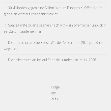
30 Milliarden gegen eine Billion: Warum Europas KI-Offensive im
globalen Wettlauf chancenlos bleibt
SpaceX erste Quartalszahlen nach IPO – ein öffentlicher Einblick in
ein Zukunftsunternehmen
Die unerschütterliche Börse: Wie der Aktienmarkt 2026 jede Krise
wegsteckt
Die beliebtesten Artikel auf finanziell-umdenken im Juli 2026
Folge
mir
auf X!