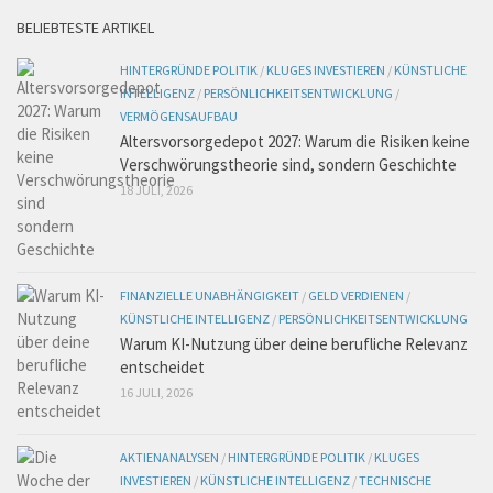
BELIEBTESTE ARTIKEL
HINTERGRÜNDE POLITIK
/
KLUGES INVESTIEREN
/
KÜNSTLICHE
INTELLIGENZ
/
PERSÖNLICHKEITSENTWICKLUNG
/
VERMÖGENSAUFBAU
Altersvorsorgedepot 2027: Warum die Risiken keine
Verschwörungstheorie sind, sondern Geschichte
18 JULI, 2026
FINANZIELLE UNABHÄNGIGKEIT
/
GELD VERDIENEN
/
KÜNSTLICHE INTELLIGENZ
/
PERSÖNLICHKEITSENTWICKLUNG
Warum KI-Nutzung über deine berufliche Relevanz
entscheidet
16 JULI, 2026
AKTIENANALYSEN
/
HINTERGRÜNDE POLITIK
/
KLUGES
INVESTIEREN
/
KÜNSTLICHE INTELLIGENZ
/
TECHNISCHE