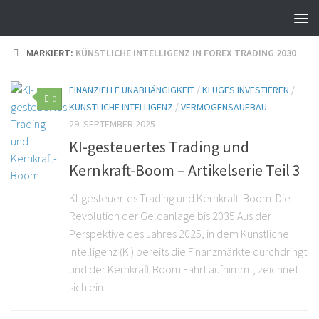
MARKIERT:
KÜNSTLICHE INTELLIGENZ IN FOREX TRADING 2030
FINANZIELLE UNABHÄNGIGKEIT
/
KLUGES INVESTIEREN
/
0
KÜNSTLICHE INTELLIGENZ
/
VERMÖGENSAUFBAU
29. SEPTEMBER 2025
KI-gesteuertes Trading und
Kernkraft-Boom – Artikelserie Teil 3
KI-gesteuertes Trading und Kernkraft-Boom: Die
Revolution der Geldanlage bis 2035 Aus der
Perspektive des Jahres 2025, in dem Künstliche
Intelligenz (KI) bereits die Finanzmärkte durchdringt
und der Kernkraft Boom Fahrt aufnimmt, zeichnet
sich ein...