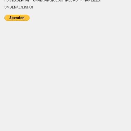
FÜR DAUERHAFT UNABHÄNGIGE ARTIKEL AUF FINANZIELL-
UMDENKEN.INFO!