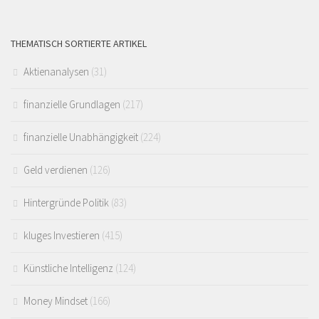
THEMATISCH SORTIERTE ARTIKEL
Aktienanalysen
(31)
finanzielle Grundlagen
(217)
finanzielle Unabhängigkeit
(224)
Geld verdienen
(126)
Hintergründe Politik
(83)
kluges Investieren
(415)
Künstliche Intelligenz
(124)
Money Mindset
(166)