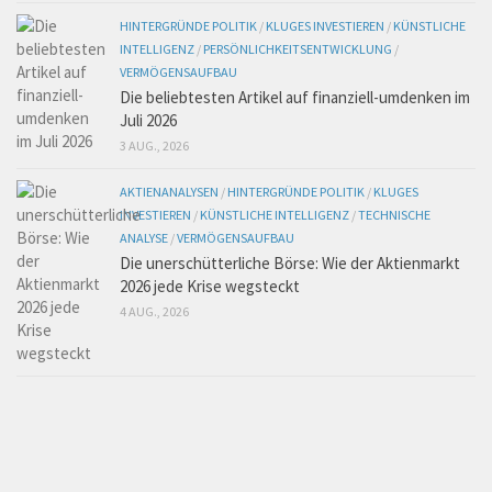
HINTERGRÜNDE POLITIK
/
KLUGES INVESTIEREN
/
KÜNSTLICHE
INTELLIGENZ
/
PERSÖNLICHKEITSENTWICKLUNG
/
VERMÖGENSAUFBAU
Die beliebtesten Artikel auf finanziell-umdenken im
Juli 2026
3 AUG., 2026
AKTIENANALYSEN
/
HINTERGRÜNDE POLITIK
/
KLUGES
INVESTIEREN
/
KÜNSTLICHE INTELLIGENZ
/
TECHNISCHE
ANALYSE
/
VERMÖGENSAUFBAU
Die unerschütterliche Börse: Wie der Aktienmarkt
2026 jede Krise wegsteckt
4 AUG., 2026