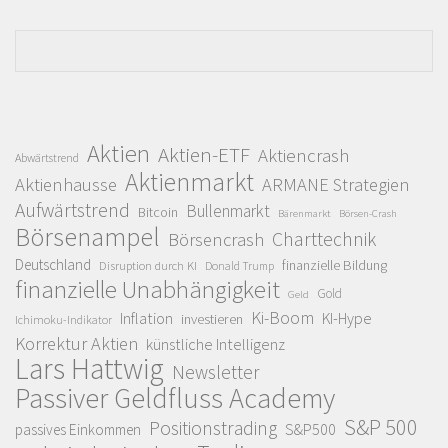
Aktien
Aktien-ETF
Aktiencrash
Abwärtstrend
Aktienmarkt
Aktienhausse
ARMANE Strategien
Aufwärtstrend
Bullenmarkt
Bitcoin
Bärenmarkt
Börsen-Crash
Börsenampel
Charttechnik
Börsencrash
Deutschland
finanzielle Bildung
Disruption durch KI
Donald Trump
finanzielle Unabhängigkeit
Gold
Geld
Ki-Boom
Inflation
KI-Hype
investieren
Ichimoku-Indikator
Korrektur Aktien
künstliche Intelligenz
Lars Hattwig
Newsletter
Passiver Geldfluss Academy
S&P 500
Positionstrading
S&P500
passives Einkommen