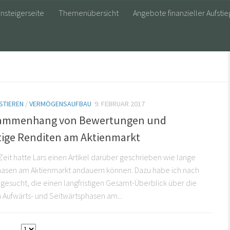
insteigerseite
Themenübersicht
Angebote finanzieller Aufstie
STIEREN
/
VERMÖGENSAUFBAU
9. FEBRUAR 2017
sammenhang von Bewertungen und
stige Renditen am Aktienmarkt
 Zeit hatte Lars einen Artikel darüber geschrieben wie lange
hasen am Aktienmarkt andauern können. Dazu habe ich nach
k gesucht, die einen langfristigen Gesamt-Überblick über die
n Aufwärts- und Seitwärtsphasen am...